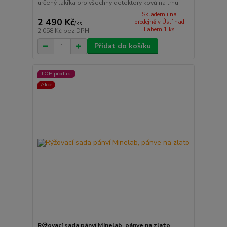
určený takřka pro všechny detektory kovů na trhu.
Skladem i na
2 490 Kč
prodejně v Ústí nad
/
ks
Labem 1 ks
2 058 Kč
bez DPH
Přidat do košíku
TOP produkt
Akce
Rýžovací sada pánví Minelab, pánve na zlato