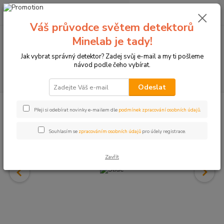
0
ks
+420774877333
za
0 Kč
(Po-Čtv, 8-15 hod.)
Váš průvodce světem detektorů
Minelab je tady!
Menu
Jak vybrat správný detektor? Zadej svůj e-mail a my ti pošleme
návod podle čeho vybírat.
Hledat
Odeslat
Přeji si odebírat novinky e-mailem dle
podmínek zpracování osobních údajů
.
Souhlasím se
zpracováním osobních údajů
pro účely registrace.
Zavřít