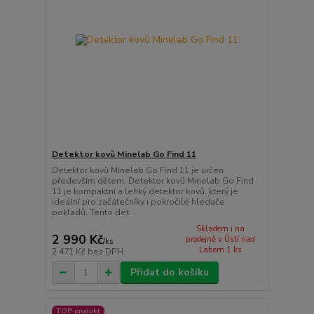
Detektor kovů Minelab Go Find 11
Detektor kovů Minelab Go Find 11 je určen
především dětem. Detektor kovů Minelab Go Find
11 je kompaktní a lehký detektor kovů, který je
ideální pro začátečníky i pokročilé hledače
pokladů. Tento det...
Skladem i na
2 990 Kč
prodejně v Ústí nad
/
ks
Labem 1 ks
2 471 Kč
bez DPH
Přidat do košíku
TOP produkt