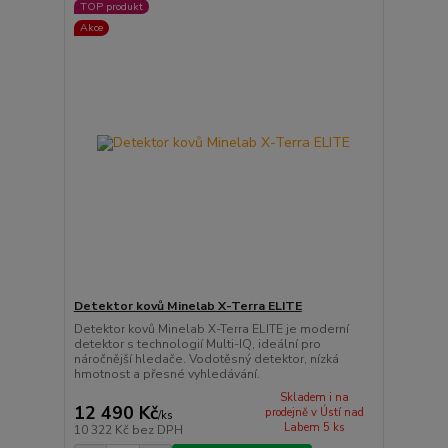
TOP produkt
Akce
Detektor kovů Minelab X-Terra ELITE
Detektor kovů Minelab X-Terra ELITE je moderní
detektor s technologií Multi-IQ, ideální pro
náročnější hledače. Vodotěsný detektor, nízká
hmotnost a přesné vyhledávání.
Skladem i na
12 490 Kč
prodejně v Ústí nad
/
ks
Labem 5 ks
10 322 Kč
bez DPH