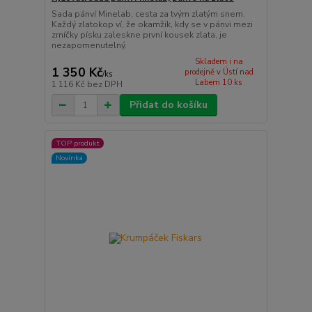
Sada pánví Minelab, cesta za tvým zlatým snem.
Každý zlatokop ví, že okamžik, kdy se v pánvi mezi
zrníčky písku zaleskne první kousek zlata, je
nezapomenutelný.
Skladem i na
1 350 Kč
prodejně v Ústí nad
/
ks
Labem 10 ks
1 116 Kč
bez DPH
Přidat do košíku
TOP produkt
Novinka