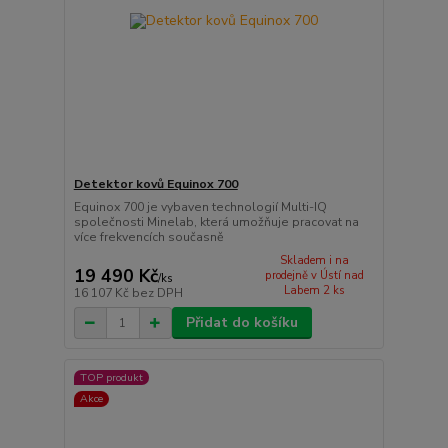
Detektor kovů Equinox 700
Equinox 700 je vybaven technologií Multi-IQ
společnosti Minelab, která umožňuje pracovat na
více frekvencích současně
Skladem i na
19 490 Kč
prodejně v Ústí nad
/
ks
Labem 2 ks
16 107 Kč
bez DPH
Přidat do košíku
TOP produkt
Akce