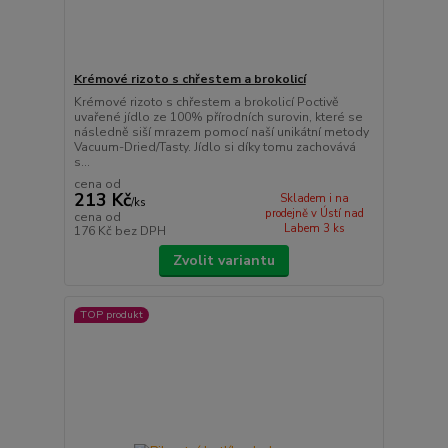
Krémové rizoto s chřestem a brokolicí
Krémové rizoto s chřestem a brokolicí Poctivě
uvařené jídlo ze 100% přírodních surovin, které se
následně siší mrazem pomocí naší unikátní metody
Vacuum-Dried/Tasty. Jídlo si díky tomu zachovává
s...
cena od
213 Kč
Skladem i na
/
ks
prodejně v Ústí nad
cena od
Labem 3 ks
176 Kč
bez DPH
Zvolit variantu
TOP produkt