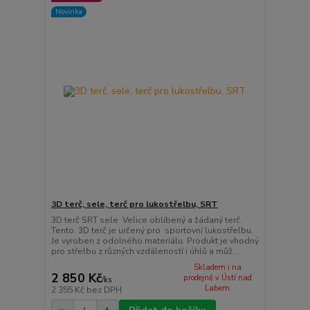
Novinka
3D terč, sele, terč pro lukostřelbu, SRT
3D terč SRT sele Velice oblíbený a žádaný terč.
Tento 3D terč je určený pro sportovní lukostřelbu.
Je vyroben z odolného materiálu. Produkt je vhodný
pro střelbu z různých vzdáleností i úhlů a můž...
Skladem i na
2 850 Kč
prodejně v Ústí nad
/
ks
Labem
2 355 Kč
bez DPH