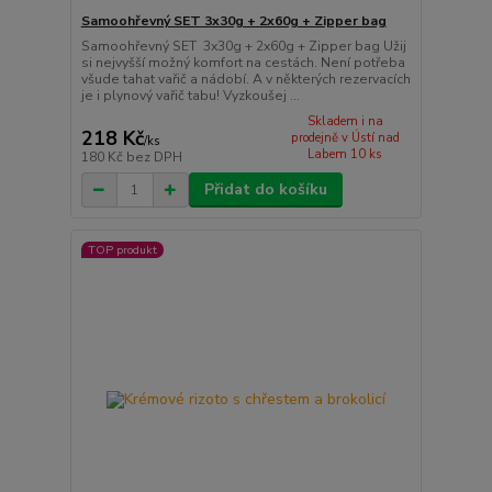
Samoohřevný SET 3x30g + 2x60g + Zipper bag
Samoohřevný SET 3x30g + 2x60g + Zipper bag Užij
si nejvyšší možný komfort na cestách. Není potřeba
všude tahat vařič a nádobí. A v některých rezervacích
je i plynový vařič tabu! Vyzkoušej ...
Skladem i na
218 Kč
prodejně v Ústí nad
/
ks
Labem 10 ks
180 Kč
bez DPH
Přidat do košíku
TOP produkt