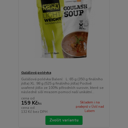
Gulášová polévka
Gulášová polévka Balení: L: 65 g (350 g finálního
jídla) XL: 98 g (525 g finálního jídla) Poctivě
uvařené jídlo ze 100% přírodních surovin, které se
následně siší mrazem pomocí naší unikátní...
cena od
159 Kč
Skladem i na
/
ks
prodejně v Ústí nad
cena od
Labem
132 Kč
bez DPH
Zvolit variantu