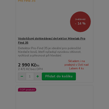
3 490 Kč
- 14 %
Vodotěsný dohledávací detektor Minelab Pro
Find 35
Detektor Pro-Find 35 je ideální pro pokročilé
hledače kovů, kteří vyžadují vysokou citlivost,
rychlost a přesnost při hledání.
Skladem i na
2 990 Kč
prodejně v Ústí nad
/
ks
Labem 4 ks
2 471 Kč
bez DPH
Přidat do košíku
TOP produkt