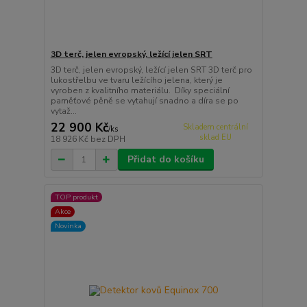
3D terč, jelen evropský, ležící jelen SRT
3D terč, jelen evropský, ležící jelen SRT 3D terč pro
lukostřelbu ve tvaru ležícího jelena, který je
vyroben z kvalitního materiálu. Díky speciální
paměťové pěně se vytahují snadno a díra se po
vytaž...
22 900 Kč
Skladem centrální
/
ks
sklad EU
18 926 Kč
bez DPH
Přidat do košíku
TOP produkt
Akce
Novinka