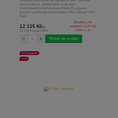
Detektor kovů Minelab Vanquish 540 – výkonný
pomocník pro začátečníky i pokročilé.
Vícefrekvenční technologie Multi-IQ, přesné
hledání a jednoduché ovládání. Plná výbava v Pro
Pack
Skladem i na
12 225 Kč
prodejně v Ústí nad
/
ks
Labem 1 ks
10 103 Kč
bez DPH
Přidat do košíku
TOP produkt
Akce