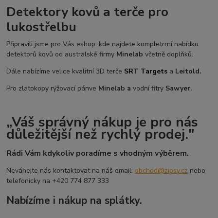
Detektory kovů a terče pro
lukostřelbu
Připravili jsme pro Vás eshop, kde najdete kompletrrní nabídku
detektorů kovů od australské firmy
Minelab
včetně doplňků.
Dále nabízíme velice kvalitní 3D terče
SRT Targets
a
Leitold.
Pro zlatokopy rýžovací pánve
Minelab a
vodní fitry
Sawyer.
„Váš správný nákup je pro nás
důležitější než rychlý prodej."
Rádi Vám kdykoliv poradíme s vhodným výběrem.
Neváhejte nás kontaktovat na náš email:
obchod@zipsy.cz
nebo
telefonicky na +420 774 877 333
Nabízíme i nákup na splátky.