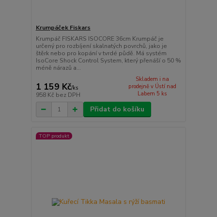
Krumpáček Fiskars
Krumpáč FISKARS ISOCORE 36cm Krumpáč je
určený pro rozbíjení skalnatých povrchů, jako je
štěrk nebo pro kopání v tvrdé půdě. Má systém
IsoCore Shock Control System, který přenáší o 50 %
méně nárazů a...
Skladem i na
1 159 Kč
prodejně v Ústí nad
/
ks
Labem 5 ks
958 Kč
bez DPH
Přidat do košíku
TOP produkt