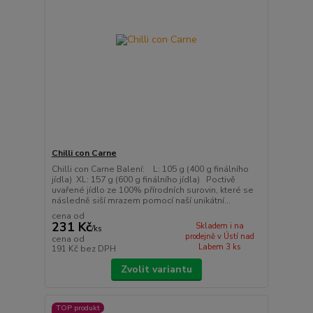
Chilli con Carne
Chilli con Carne Balení: L: 105 g (400 g finálního
jídla) XL: 157 g (600 g finálního jídla) Poctivě
uvařené jídlo ze 100% přírodních surovin, které se
následně siší mrazem pomocí naší unikátní...
cena od
231 Kč
Skladem i na
/
ks
prodejně v Ústí nad
cena od
Labem 3 ks
191 Kč
bez DPH
Zvolit variantu
TOP produkt