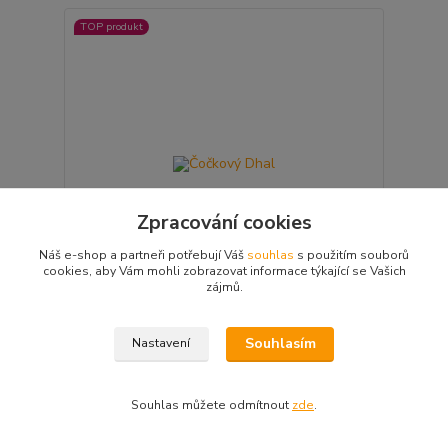
TOP produkt
Zpracování cookies
Náš e-shop a partneři potřebují Váš
souhlas
s použitím souborů
cookies, aby Vám mohli zobrazovat informace týkající se Vašich
zájmů.
Čočkový Dhal
Souhlasím
Nastavení
Čočkový Dhal Poctivě uvařené jídlo ze 100%
přírodních surovin, které se následně siší mrazem
pomocí naší unikátní metody Vacuum-Dried/Tasty.
Jídlo si díky tomu zachovává svou přirozenou chuť,
Souhlas můžete odmítnout
zde
.
vůni i ...
cena od
151 Kč
Skladem i na