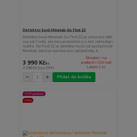
Detektor kovů Minelab Go Find 22
Detektor kovů Minelab Go Find 22 je určen pro děti
cca od 7 roků, ale bez problémů si s ním zahledají i
rodiče. Go Find 22 je detektor kovů od společnosti
Minelab, který je navržen pro začátečníky, k...
Skladem i na
3 990 Kč
prodejně v Ústí nad
/
ks
Labem 1 ks
3 298 Kč
bez DPH
Přidat do košíku
TOP produkt
Akce