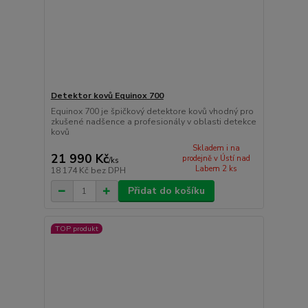
Detektor kovů Equinox 700
Equinox 700 je špičkový detektore kovů vhodný pro
zkušené nadšence a profesionály v oblasti detekce
kovů
Skladem i na
21 990 Kč
prodejně v Ústí nad
/
ks
Labem 2 ks
18 174 Kč
bez DPH
Přidat do košíku
TOP produkt