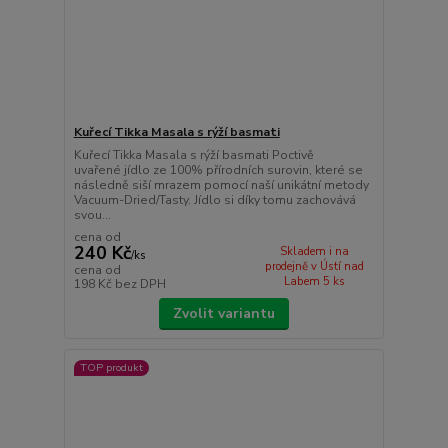
Kuřecí Tikka Masala s rýží basmati
Kuřecí Tikka Masala s rýží basmati Poctivě
uvařené jídlo ze 100% přírodních surovin, které se
následně siší mrazem pomocí naší unikátní metody
Vacuum-Dried/Tasty. Jídlo si díky tomu zachovává
svou...
cena od
240 Kč
Skladem i na
/
ks
prodejně v Ústí nad
cena od
Labem 5 ks
198 Kč
bez DPH
Zvolit variantu
TOP produkt