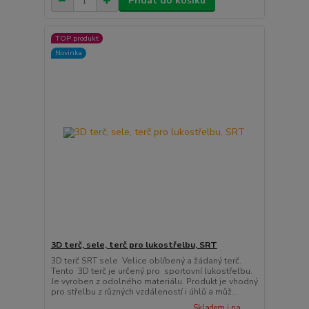
Přidat do košíku
TOP produkt
Novinka
3D terč, sele, terč pro lukostřelbu, SRT
3D terč SRT sele Velice oblíbený a žádaný terč.
Tento 3D terč je určený pro sportovní lukostřelbu.
Je vyroben z odolného materiálu. Produkt je vhodný
pro střelbu z různých vzdáleností i úhlů a můž...
Skladem i na