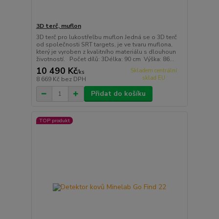
3D terč, muflon
3D terč pro lukostřelbu muflon Jedná se o 3D terč
od společnosti SRT targets, je ve tvaru muflona,
který je vyroben z kvalitního materiálu s dlouhoun
životností. Počet dílů: 3Délka: 90 cm Výška: 86...
10 490 Kč
Skladem centrální
/
ks
sklad EU
8 669 Kč
bez DPH
Přidat do košíku
TOP produkt