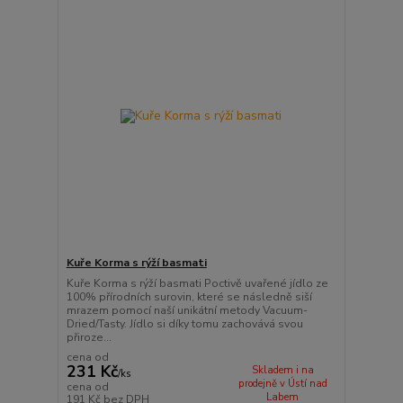
Kuře Korma s rýží basmati
Kuře Korma s rýží basmati Poctivě uvařené jídlo ze
100% přírodních surovin, které se následně siší
mrazem pomocí naší unikátní metody Vacuum-
Dried/Tasty. Jídlo si díky tomu zachovává svou
přiroze...
cena od
231 Kč
Skladem i na
/
ks
prodejně v Ústí nad
cena od
Labem
191 Kč
bez DPH