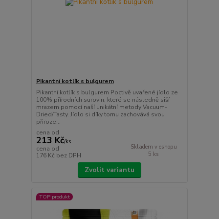
Pikantní kotlík s bulgurem
Pikantní kotlík s bulgurem Poctivě uvařené jídlo ze
100% přírodních surovin, které se následně siší
mrazem pomocí naší unikátní metody Vacuum-
Dried/Tasty. Jídlo si díky tomu zachovává svou
přiroze...
cena od
213 Kč
/
ks
Skladem v eshopu
cena od
5 ks
176 Kč
bez DPH
Zvolit variantu
TOP produkt