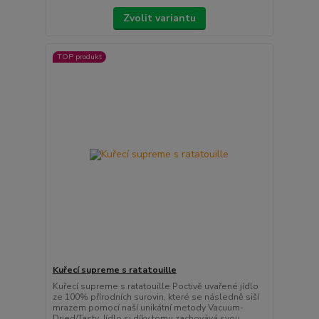
Zvolit variantu
TOP produkt
Kuřecí supreme s ratatouille
Kuřecí supreme s ratatouille Poctivě uvařené jídlo
ze 100% přírodních surovin, které se následně siší
mrazem pomocí naší unikátní metody Vacuum-
Dried/Tasty. Jídlo si díky tomu zachovává svou