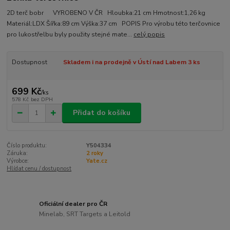
2D terč bobr VYROBENO V ČR Hloubka:21 cm Hmotnost:1,26 kg
Materiál:LDX Šířka:89 cm Výška:37 cm POPIS Pro výrobu této terčovnice
pro lukostřelbu byly použity stejné mate...
celý popis
Dostupnost
Skladem i na prodejně v Ústí nad Labem 3 ks
699 Kč
/
ks
578 Kč
bez DPH
Přidat do košíku
Číslo produktu:
Y504334
Záruka:
2 roky
Výrobce:
Yate.cz
Hlídat cenu / dostupnost
Oficiální dealer pro ČR
Minelab, SRT Targets a Leitold