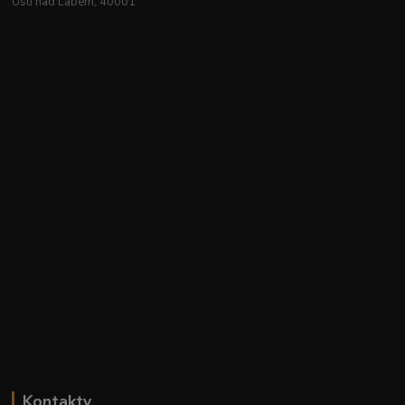
Ústí nad Labem, 40001
Kontakty