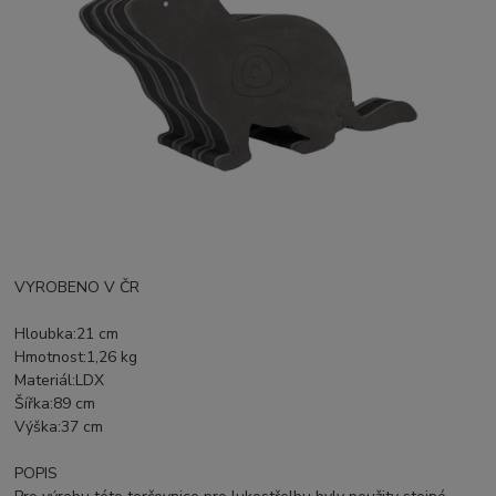
VYROBENO V ČR
Hloubka
:
21 cm
Hmotnost
:
1,26 kg
Materiál
:
LDX
Šířka
:
89 cm
Výška
:
37 cm
POPIS