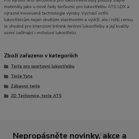
Pro výrobu této terčovnice pro lukostřelbu byly použity stejné
materiály jako u nové řady terčovnic pro lukostřelbu ATS LDX a
výrazně inovovaná technologie výroby. Vychází vstříc
lukostřelcům nejen skvělými vlastnostmi a výdrží, ale i nižší cenou.
Je vhodná pro intenzivní trénink terénní lukostřelby a její kvality
ocení začínající i vrcholoví lukostřelci.
Zboží zařazeno v kategoriích
Terče pro sportovní lukostřelbu
Terče Yate
Zábavné terče
2D Terčovnice, terče ATS
Nepropásněte novinky, akce a