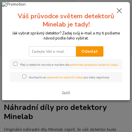
0
ks
+420774877333
za
0 Kč
(Po-Čtv, 8-15 hod.)
Váš průvodce světem detektorů
Minelab je tady!
Menu
Jak vybrat správný detektor? Zadej svůj e-mail a my ti pošleme
návod podle čeho vybírat.
Hledat
Odeslat
Úvod
Detektory kovů Minelab
Doplňky k detektorům
Náhradní díly pro
Přeji si odebírat novinky e-mailem dle
podmínek zpracování osobních údajů
.
detektory Minelab
Souhlasím se
zpracováním osobních údajů
pro účely registrace.
Zavřít
Náhradní díly pro detektory
Minelab
Originální náhradní díly Minelab zajistí, že váš detektor bude