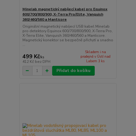
Minelab magnetický nabíjecí kabel pro Equinox
600/700/800/900, X-Terra Pro/Elite, Vanquish
360/460/560 a Manticore
Originální magnetický nabíjecí USB kabel Minelab
pro detektory Equinox 600/700/800/900, X-Terra Pro,
X-Terra Elite, Vanquish 360/460/560 a Manticore.
Magnetický konektor se bezpečně přichytí a snadno
...
Skladem i na
499 Kč
prodejně v Ústí nad
/
ks
Labem 3 ks
412 Kč
bez DPH
Přidat do košíku