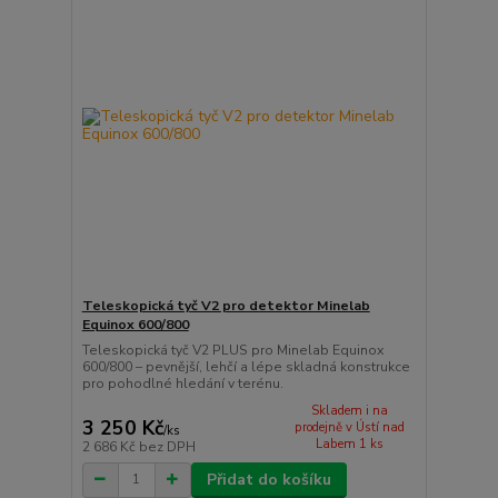
Teleskopická tyč V2 pro detektor Minelab
Equinox 600/800
Teleskopická tyč V2 PLUS pro Minelab Equinox
600/800 – pevnější, lehčí a lépe skladná konstrukce
pro pohodlné hledání v terénu.
Skladem i na
3 250 Kč
prodejně v Ústí nad
/
ks
Labem 1 ks
2 686 Kč
bez DPH
Přidat do košíku