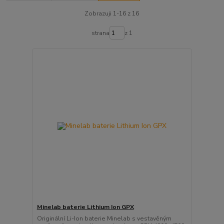
Zobrazuji 1-16 z 16
strana
z 1
Minelab baterie Lithium Ion GPX
Originální Li-Ion baterie Minelab s vestavěným