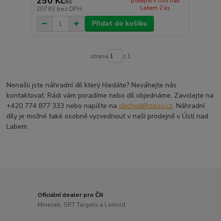
250 Kč
prodejně v Ústí nad
/
ks
Labem 2 ks
207 Kč
bez DPH
Přidat do košíku
strana
z 1
Nenašli jste náhradní díl který hledáte? Neváhejte nás
kontaktovat. Rádi vám poradíme nebo díl objednáme. Zavolejte na
+420 774 877 333 nebo napište na
obchod@zipsy.cz
. Náhradní
díly je možné také osobně vyzvednout v naší prodejně v Ústí nad
Labem.
Oficiální dealer pro ČR
Minelab, SRT Targets a Leitold