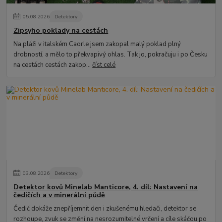
05
.
08
.
2026
Detektory
Zipsyho poklady na cestách
Na pláži v italském Caorle jsem zakopal malý poklad plný
drobností, a mělo to překvapivý ohlas. Tak jo, pokračuju i po Česku
na cestách cestách zakop...
číst celé
03
.
08
.
2026
Detektory
Detektor kovů Minelab Manticore, 4. díl: Nastavení na
čedičích a v minerální půdě
Čedič dokáže znepříjemnit den i zkušenému hledači, detektor se
rozhoupe, zvuk se změní na nesrozumitelné vrčení a cíle skáčou po