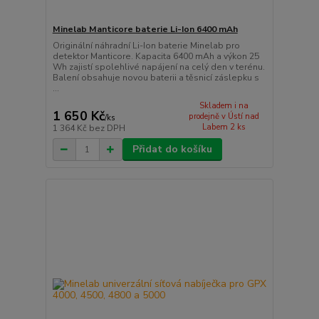
Minelab Manticore baterie Li-Ion 6400 mAh
Originální náhradní Li-Ion baterie Minelab pro
detektor Manticore. Kapacita 6400 mAh a výkon 25
Wh zajistí spolehlivé napájení na celý den v terénu.
Balení obsahuje novou baterii a těsnicí záslepku s
...
Skladem i na
1 650 Kč
prodejně v Ústí nad
/
ks
Labem 2 ks
1 364 Kč
bez DPH
Přidat do košíku