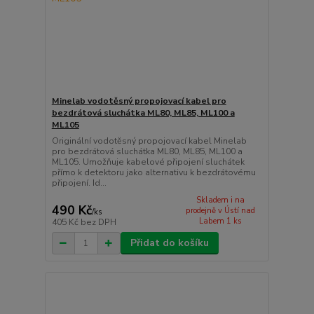
Minelab vodotěsný propojovací kabel pro
bezdrátová sluchátka ML80, ML85, ML100 a
ML105
Originální vodotěsný propojovací kabel Minelab
pro bezdrátová sluchátka ML80, ML85, ML100 a
ML105. Umožňuje kabelové připojení sluchátek
přímo k detektoru jako alternativu k bezdrátovému
připojení. Id...
Skladem i na
490 Kč
prodejně v Ústí nad
/
ks
Labem 1 ks
405 Kč
bez DPH
Přidat do košíku