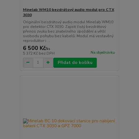
Minelab WM10 bezdrátový audio modul pro CTX
3030
Originální bezdrátový audio modul Minelab WM10
pro detektor CTX 3030. Zajistí čistý bezdrátový
přenos zvuku bez znatelného zpoždění a větší
svobodu pohybu bez kabelů. Modul má vestavěný
reproduktor i ...
6 500 Kč
/
ks
Na objednávku
5 372 Kč
bez DPH
Přidat do košíku