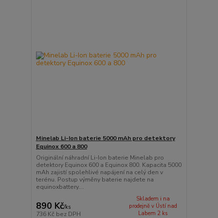
Minelab Li-Ion baterie 5000 mAh pro detektory
Equinox 600 a 800
Originální náhradní Li-Ion baterie Minelab pro
detektory Equinox 600 a Equinox 800. Kapacita 5000
mAh zajistí spolehlivé napájení na celý den v
terénu. Postup výměny baterie najdete na
equinoxbattery....
Skladem i na
890 Kč
prodejně v Ústí nad
/
ks
Labem 2 ks
736 Kč
bez DPH