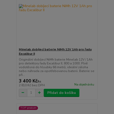
Minelab dobíjecí baterie NiMh 12V 1Ah pro řadu
Excalibur II
Originální dobíjecí NiMh baterie Minelab 12V / 1Ah
pro detektory řady Excalibur II, 800 a 1000. Plně
vodotěsná do hloubky 66 metrů, ideální záloha
nebo náhrada za opotřebovanou baterii. Baterie se
při...
3 400 Kč
/
ks
Na objednávku
2 810 Kč
bez DPH
Přidat do košíku
TOP produkt