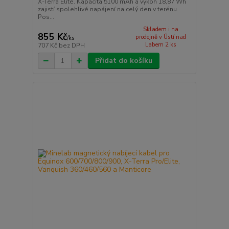
X-Terra Elite. Kapacita 5100 mAh a výkon 18,87 Wh
zajistí spolehlivé napájení na celý den v terénu.
Pos...
Skladem i na
855 Kč
prodejně v Ústí nad
/
ks
Labem 2 ks
707 Kč
bez DPH
Přidat do košíku