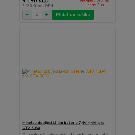
3 190 Kč
prodejně v Ústí nad
/
ks
Labem 2 ks
2 636 Kč
bez DPH
Přidat do košíku
Minelab dobíjecí Li-Ion baterie 7,4V 4,4Ah pro
CTX 3030
Originální náhradní dobíjecí Li-Ion baterie Minelab