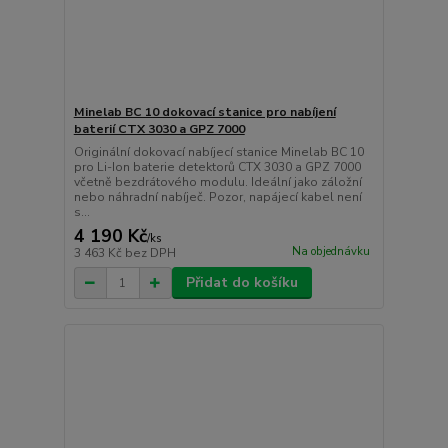
Minelab BC 10 dokovací stanice pro nabíjení
baterií CTX 3030 a GPZ 7000
Originální dokovací nabíjecí stanice Minelab BC 10
pro Li-Ion baterie detektorů CTX 3030 a GPZ 7000
včetně bezdrátového modulu. Ideální jako záložní
nebo náhradní nabíječ. Pozor, napájecí kabel není
s...
4 190 Kč
/
ks
Na objednávku
3 463 Kč
bez DPH
Přidat do košíku