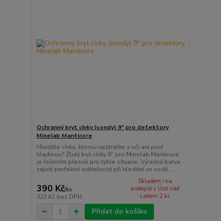
Ochranný kryt cívky (sondy) 9" pro detektory
Minelab Manticore
Hledáte cívku, kterou neztratíte z očí ani pod
hladinou? Žlutý kryt cívky 9" pro Minelab Manticore
je řešením přesně pro tyhle situace. Výrazná barva
zajistí perfektní viditelnost při hledání ve vodě,...
Skladem i na
390 Kč
prodejně v Ústí nad
/
ks
Labem 2 ks
322 Kč
bez DPH
Přidat do košíku