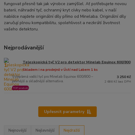
fungovat přesně tak jak výrobce zamýšlel. Ať potřebujete novou
baterii, náhradní tyč, ochranný kryt cívky nebo kabel, v naší
nabídce najdete originální díly přímo od Minelaba. Originální díly
zaručují plnou kompatibilitu, spolehlivost a nezkrátí životnost
vašeho detektoru.
Nejprodávanější
Teleskopická tyč V2 pro detektor Minelab Equinox 600/800
1.
Skladem i na prodejně v Ústí nad Labem 1 ks
Vylepšená vodící tyč pro Minelab Equinox 600/800 –
3 250 Kč
pevnější a skladnější alternativa.
2 686 Kč bez DPH
TOP produkt
Upřesnit parametry
Nejnovější
Nejlevnější
Nejdražší