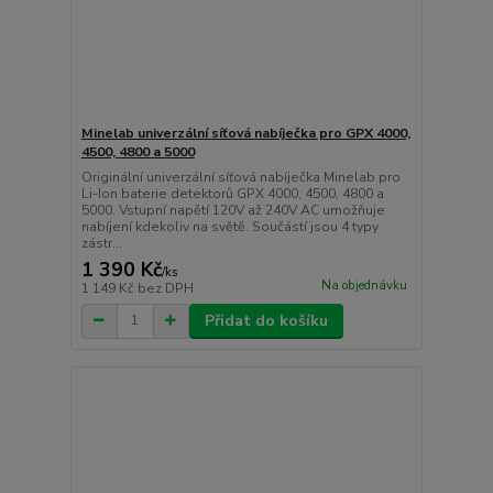
Minelab univerzální síťová nabíječka pro GPX 4000,
4500, 4800 a 5000
Originální univerzální síťová nabíječka Minelab pro
Li-Ion baterie detektorů GPX 4000, 4500, 4800 a
5000. Vstupní napětí 120V až 240V AC umožňuje
nabíjení kdekoliv na světě. Součástí jsou 4 typy
zástr...
1 390 Kč
/
ks
Na objednávku
1 149 Kč
bez DPH
Přidat do košíku