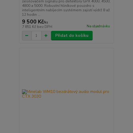
zesilovačem signálu pro detektory GPX 4000, 4500,
4800 a 5000. Robustní hliníkové pouzdro s
inteligentním nabíjecím systémem zajistí výdrž 8 až
12 hodin ...
9 500 Kč
/
ks
Na objednávku
7 851 Kč
bez DPH
Přidat do košíku