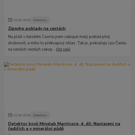
05
.
08
.
2026
Detektory
Zipsyho poklady na cestách
Na pláži v italském Caorle jsem zakopal malý poklad plný
drobností, a mělo to překvapivý ohlas. Tak jo, pokračuju i po Česku
na cestách cestách zakop...
číst celé
03
.
08
.
2026
Detektory
Detektor kovů Minelab Manticore, 4. díl: Nastavení na
čedičích a v minerální půdě