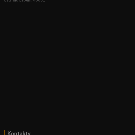
Ústí nad Labem, 40001
Kontakty