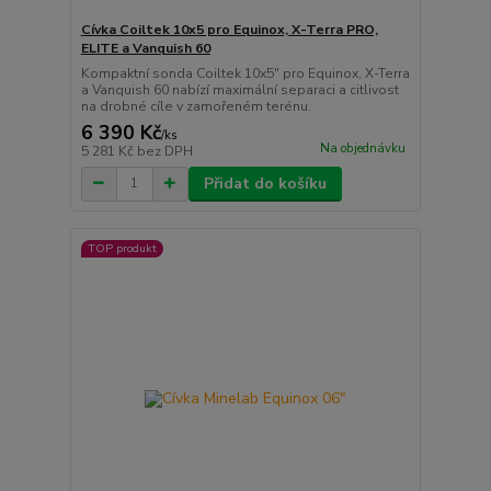
Cívka Coiltek 10x5 pro Equinox, X-Terra PRO,
ELITE a Vanquish 60
Kompaktní sonda Coiltek 10x5" pro Equinox, X-Terra
a Vanquish 60 nabízí maximální separaci a citlivost
na drobné cíle v zamořeném terénu.
6 390 Kč
/
ks
Na objednávku
5 281 Kč
bez DPH
Přidat do košíku
TOP produkt