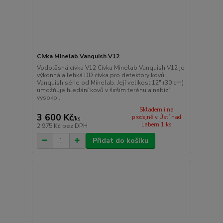
Cívka Minelab Vanquish V12
Vodotěsná cívka V12 Cívka Minelab Vanquish V12 je
výkonná a lehká DD cívka pro detektory kovů
Vanquish série od Minelab. Její velikost 12" (30 cm)
umožňuje hledání kovů v širším terénu a nabízí
vysoko...
Skladem i na
3 600 Kč
prodejně v Ústí nad
/
ks
Labem 1 ks
2 975 Kč
bez DPH
Přidat do košíku