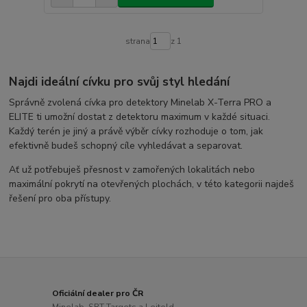
strana
z 1
Najdi ideální cívku pro svůj styl hledání
Správně zvolená cívka pro detektory
Minelab
X-Terra PRO a
ELITE ti umožní dostat z detektoru maximum v každé situaci.
Každý terén je jiný a právě výběr cívky rozhoduje o tom, jak
efektivně budeš schopný cíle vyhledávat a separovat.
Ať už potřebuješ přesnost v zamořených lokalitách nebo
maximální pokrytí na otevřených plochách, v této kategorii najdeš
řešení pro oba přístupy.
Oficiální dealer pro ČR
Minelab, SRT Targets a Leitold