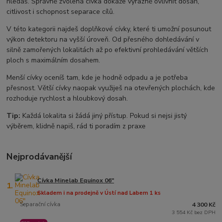
hledáš. Správně zvolená cívka dokáže výrazně ovlivnit dosah,
citlivost i schopnost separace cílů.
V této kategorii najdeš doplňkové cívky, které ti umožní posunout
výkon detektoru na vyšší úroveň. Od přesného dohledávání v
silně zamořených lokalitách až po efektivní prohledávání větších
ploch s maximálním dosahem.
Menší cívky oceníš tam, kde je hodně odpadu a je potřeba
přesnost. Větší cívky naopak využiješ na otevřených plochách, kde
rozhoduje rychlost a hloubkový dosah.
Tip:
Každá lokalita si žádá jiný přístup. Pokud si nejsi jistý
výběrem, klidně napiš, rád ti poradím z praxe
Nejprodávanější
Cívka Minelab Equinox 06"
1.
Skladem i na prodejně v Ústí nad Labem 1 ks
Separační cívka
4 300 Kč
3 554 Kč bez DPH