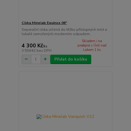
Cívka Minelab Equinox 06"
Separační cívka určená do těžko přístupných míst a
lokalit zamořených moderním odpadem.
Skladem i na
4 300 Kč
prodejně v Ústí nad
/
ks
Labem 1 ks
3 554 Kč
bez DPH
Přidat do košíku