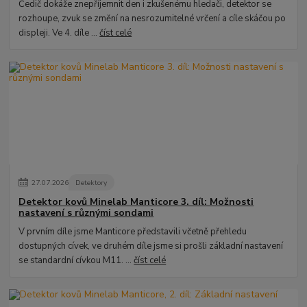
Čedič dokáže znepříjemnit den i zkušenému hledači, detektor se
rozhoupe, zvuk se změní na nesrozumitelné vrčení a cíle skáčou po
displeji. Ve 4. díle ...
číst celé
27
.
07
.
2026
Detektory
Detektor kovů Minelab Manticore 3. díl: Možnosti
nastavení s různými sondami
V prvním díle jsme Manticore představili včetně přehledu
dostupných cívek, ve druhém díle jsme si prošli základní nastavení
se standardní cívkou M11. ...
číst celé