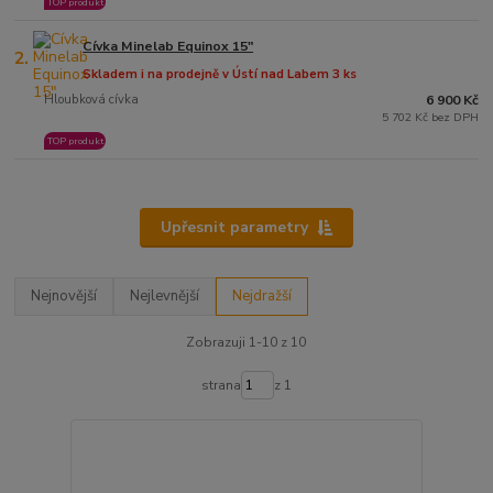
TOP produkt
Cívka Minelab Equinox 15"
2.
Skladem i na prodejně v Ústí nad Labem 3 ks
Hloubková cívka
6 900 Kč
5 702 Kč bez DPH
TOP produkt
Upřesnit parametry
Nejnovější
Nejlevnější
Nejdražší
Zobrazuji 1-10 z 10
strana
z 1