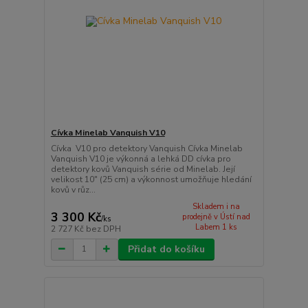
Cívka Minelab Vanquish V10
Cívka V10 pro detektory Vanquish Cívka Minelab
Vanquish V10 je výkonná a lehká DD cívka pro
detektory kovů Vanquish série od Minelab. Její
velikost 10" (25 cm) a výkonnost umožňuje hledání
kovů v růz...
Skladem i na
3 300 Kč
prodejně v Ústí nad
/
ks
Labem 1 ks
2 727 Kč
bez DPH
Přidat do košíku