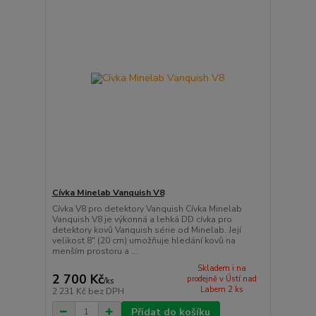
Cívka Minelab Vanquish V8
Cívka V8 pro detektory Vanquish Cívka Minelab
Vanquish V8 je výkonná a lehká DD cívka pro
detektory kovů Vanquish série od Minelab. Její
velikost 8" (20 cm) umožňuje hledání kovů na
menším prostoru a ...
Skladem i na
2 700 Kč
prodejně v Ústí nad
/
ks
Labem 2 ks
2 231 Kč
bez DPH
Přidat do košíku