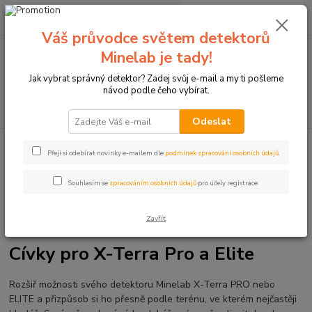
0
ks
+420774877333
za
0 Kč
(Po-Čtv, 8-15 hod.)
Váš průvodce světem detektorů
Minelab je tady!
Menu
Jak vybrat správný detektor? Zadej svůj e-mail a my ti pošleme
návod podle čeho vybírat.
Hledat
Odeslat
Úvod
Detektory kovů Minelab
Doplňky k detektorům
Cívky pro
Přeji si odebírat novinky e-mailem dle
podmínek zpracování osobních údajů
.
detektory kovů Minelab
Cívky pro X Terra Pro a Elite
Souhlasím se
zpracováním osobních údajů
pro účely registrace.
Zavřít
Cívky pro X-Terra Pro a Elite
Rozšiř možnosti svého detektoru
Minelab
X-Terra PRO nebo
ELITE a přizpůsob si ho přesně podle terénu, ve kterém nejčastěji