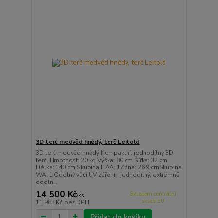
3D terč medvěd hnědý, terč Leitold
3D terč medvěd hnědý Kompaktní, jednodílný 3D
terč. Hmotnost: 20 kg Výška: 80 cm Šířka: 32 cm
Délka: 140 cm Skupina IFAA: 1Zóna: 26.9 cmSkupina
WA: 1 Odolný vůči UV záření.- jednodílný, extrémně
odoln...
14 500 Kč
Skladem centrální
/
ks
sklad EU
11 983 Kč
bez DPH
Přidat do košíku