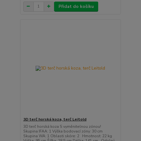
Přidat do košíku
3D terč horská koza, terč Leitold
3D terč horská koza S vyměnitelnou zónou!
Skupina IFAA: 1 Výška bodovací zóny: 30 cm
Skupina WA: 1 Oblasti skóre: 2 Hmotnost: 22 kg
Výška: 95 cm Šířka: 28.5 cm Délka: 141 cm Odolný