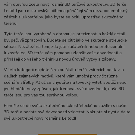
vám otevřou zcela nový rozměr 3D terčové lukostřelby. 3D terče
Leitold jsou mistrovským dílem a přinášejí vám nezapomenutelný
zážitek z lukostřelby, jako byste se ocitli uprostřed skutečného
terénu.
Tyto terče jsou vyrobené s ohromující precizností a každý detail
byl pečlivě zpracován. Budete se cítit jako ve skutečné střelecké
situaci. Nezáleží na tom, zda jste začátečník nebo profesionální
lukostřelec, 3D terče vám pomohou zlepšit vaše dovednosti a
přinášejí do vašeho tréninku novou úroveň výzvy a zábavy.
V této kategorii najdete širokou škálu terčů, zvířecích postav, a
dalších zajímavých motivů, které vám umožní procvičit různé
scénáře střelby. Ať už se chystáte na lovecký výlet, soutěž nebo
jen hledáte nový způsob, jak trénovat své dovednosti, naše 3D
terče jsou pro vás tou správnou volbou.
Ponořte se do světa skutečného lukostřeleckého zážitku s našimi
3D terči a nechte své dovednosti vzkvétat. Nakupte si nyní a dejte
své lukostřelbě nový rozměr s Leitold!