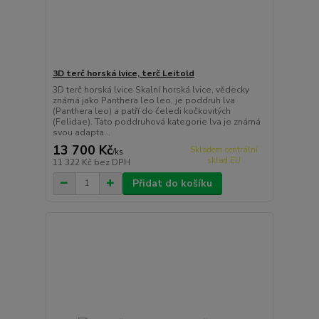
3D terč horská lvice, terč Leitold
3D terč horská lvice Skalní horská lvice, vědecky
známá jako Panthera leo leo, je poddruh lva
(Panthera leo) a patří do čeledi kočkovitých
(Felidae). Tato poddruhová kategorie lva je známá
svou adapta...
13 700 Kč
Skladem centrální
/
ks
sklad EU
11 322 Kč
bez DPH
Přidat do košíku