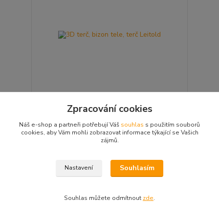
Zpracování cookies
3D terč, bizon tele, terč Leitold
Náš e-shop a partneři potřebují Váš
souhlas
s použitím souborů
3D terč, bizon tele IFAA : 1Zóna: 27 cm Hmotnost:
cookies, aby Vám mohli zobrazovat informace týkající se Vašich
13 kg Výška: 76 cm Šířka: 30 cm Délka: 110 cm
Skupina WA Group: 1Počet bodovacích zón: 2
zájmů.
Odolný vůči UV záření.- jednodílný, extrémně
odolný vůči pov...
12 500 Kč
Skladem centrální
Souhlasím
Nastavení
/
ks
sklad EU
10 331 Kč
bez DPH
Přidat do košíku
Souhlas můžete odmítnout
zde
.