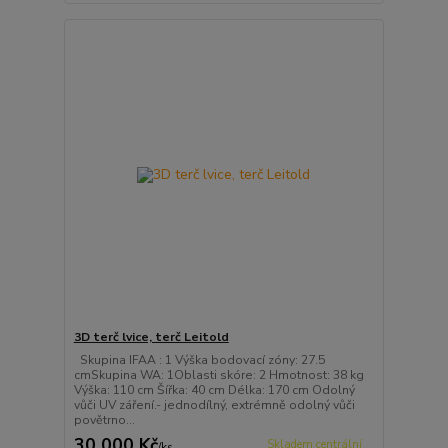
3D terč lvice, terč Leitold
Skupina IFAA : 1 Výška bodovací zóny: 27.5
cmSkupina WA: 1Oblasti skóre: 2 Hmotnost: 38 kg
Výška: 110 cm Šířka: 40 cm Délka: 170 cm Odolný
vůči UV záření.- jednodílný, extrémně odolný vůči
povětrno...
30 000 Kč
Skladem centrální
/
ks