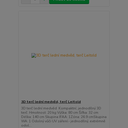
3D terč lední medvěd, terč Leitold
3D terč lední medvěd Kompaktní, jednodílný 3D
terč. Hmotnost: 20 kg Výška: 80 cm Šířka: 32 cm
Délka: 140 cm Skupina IFAA: 1Zóna: 26.9 cmSkupina
WA: 1 Odolný vůči UV záření.- jednodílný, extrémně
odol...