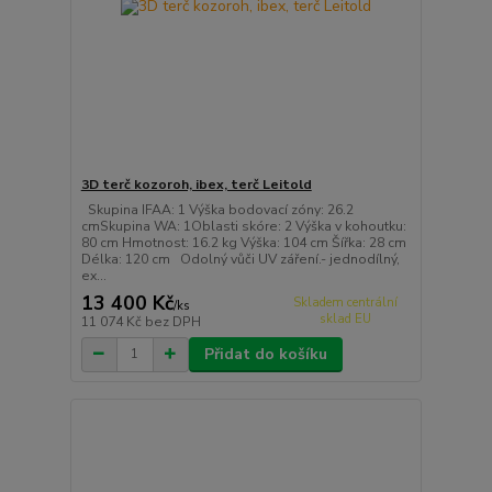
3D terč kozoroh, ibex, terč Leitold
Skupina IFAA: 1 Výška bodovací zóny: 26.2
cmSkupina WA: 1Oblasti skóre: 2 Výška v kohoutku:
80 cm Hmotnost: 16.2 kg Výška: 104 cm Šířka: 28 cm
Délka: 120 cm Odolný vůči UV záření.- jednodílný,
ex...
13 400 Kč
Skladem centrální
/
ks
sklad EU
11 074 Kč
bez DPH
Přidat do košíku