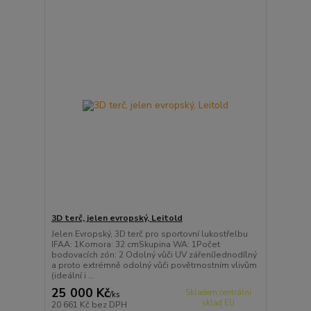
3D terč, jelen evropský, Leitold
Jelen Evropský, 3D terč pro sportovní lukostřelbu
IFAA: 1Komora: 32 cmSkupina WA: 1Počet
bodovacích zón: 2 Odolný vůči UV zářeníJednodílný
a proto extrémně odolný vůči povětrnostním vlivům
(ideální i ...
25 000 Kč
Skladem centrální
/
ks
sklad EU
20 661 Kč
bez DPH