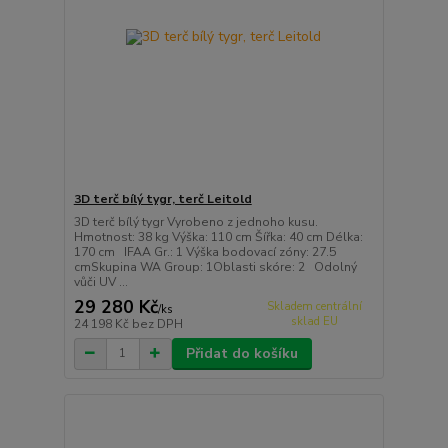
3D terč bílý tygr, terč Leitold
3D terč bílý tygr Vyrobeno z jednoho kusu.
Hmotnost: 38 kg Výška: 110 cm Šířka: 40 cm Délka:
170 cm IFAA Gr.: 1 Výška bodovací zóny: 27.5
cmSkupina WA Group: 1Oblasti skóre: 2 Odolný
vůči UV ...
29 280 Kč
Skladem centrální
/
ks
sklad EU
24 198 Kč
bez DPH
Přidat do košíku