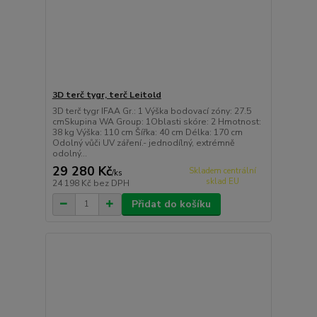
3D terč tygr, terč Leitold
3D terč tygr IFAA Gr.: 1 Výška bodovací zóny: 27.5
cmSkupina WA Group: 1Oblasti skóre: 2 Hmotnost:
38 kg Výška: 110 cm Šířka: 40 cm Délka: 170 cm
Odolný vůči UV záření.- jednodílný, extrémně
odolný...
29 280 Kč
Skladem centrální
/
ks
sklad EU
24 198 Kč
bez DPH
Přidat do košíku