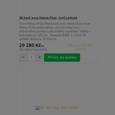
3D terč ovce Marco Polo, terč Leitold
Ovce Marco Polo Navzdory své velikosti je ovce
Marco Polo jednodílná - pouze rohy jsou
připevněny pomocí zásuvného systému. Výška v
kohoutku je 125 cm Skupina IFAA: 1 Zóna: 31
cmWA skupina: 1Počet b...
29 280 Kč
Skladem centrální
/
ks
sklad EU
24 198 Kč
bez DPH
Přidat do košíku