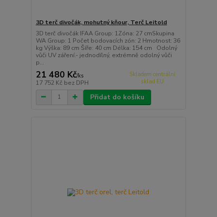
3D terč divočák, mohutný kňour, Terč Leitold
3D terč divočák IFAA Group: 1Zóna: 27 cmSkupina
WA Group: 1 Počet bodovacích zón: 2 Hmotnost: 36
kg Výška: 89 cm Šíře: 40 cm Délka: 154 cm Odolný
vůči UV záření.- jednodílný, extrémně odolný vůči
p...
21 480 Kč
Skladem centrální
/
ks
sklad EU
17 752 Kč
bez DPH
Přidat do košíku