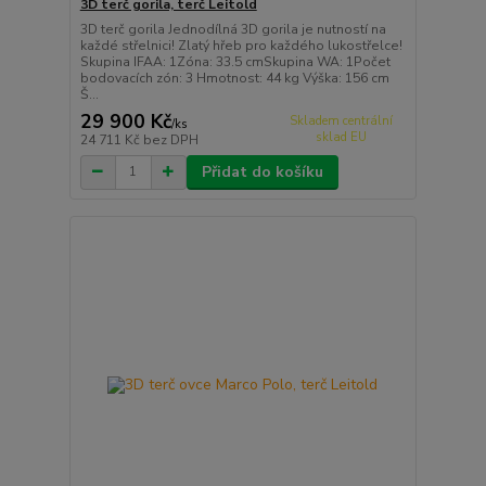
3D terč gorila, terč Leitold
3D terč gorila Jednodílná 3D gorila je nutností na
každé střelnici! Zlatý hřeb pro každého lukostřelce!
Skupina IFAA: 1Zóna: 33.5 cmSkupina WA: 1Počet
bodovacích zón: 3 Hmotnost: 44 kg Výška: 156 cm
Š...
29 900 Kč
Skladem centrální
/
ks
sklad EU
24 711 Kč
bez DPH
Přidat do košíku