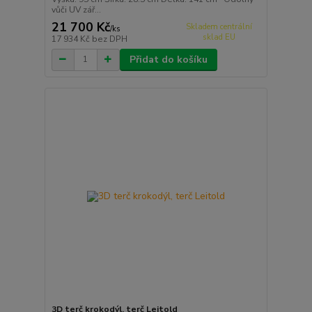
vůči UV zář...
21 700 Kč
Skladem centrální
/
ks
sklad EU
17 934 Kč
bez DPH
Přidat do košíku
3D terč krokodýl, terč Leitold