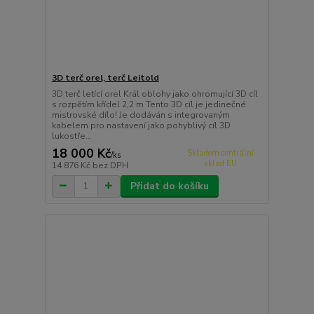
3D terč orel, terč Leitold
3D terč letící orel Král oblohy jako ohromující 3D cíl
s rozpětím křídel 2,2 m Tento 3D cíl je jedinečné
mistrovské dílo! Je dodáván s integrovaným
kabelem pro nastavení jako pohyblivý cíl 3D
lukostře...
18 000 Kč
Skladem centrální
/
ks
sklad EU
14 876 Kč
bez DPH
Přidat do košíku