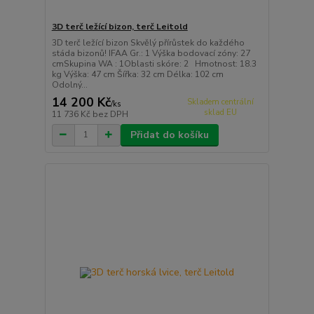
3D terč ležící bizon, terč Leitold
3D terč ležící bizon Skvělý přírůstek do každého
stáda bizonů! IFAA Gr.: 1 Výška bodovací zóny: 27
cmSkupina WA : 1Oblasti skóre: 2 Hmotnost: 18.3
kg Výška: 47 cm Šířka: 32 cm Délka: 102 cm
Odolný...
14 200 Kč
Skladem centrální
/
ks
sklad EU
11 736 Kč
bez DPH
Přidat do košíku