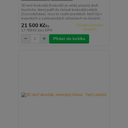
3D terč krokodýl Krokodýl je velký, plazivý druh
živočicha, který patří do čeledi krokodýlovitých
(Crocodylidae). Jsou to vodní predátoři, kteří žijí v
tropických a subtropických oblastech na různých ...
21 500 Kč
Skladem centrální
/
ks
sklad EU
17 769 Kč
bez DPH
Přidat do košíku