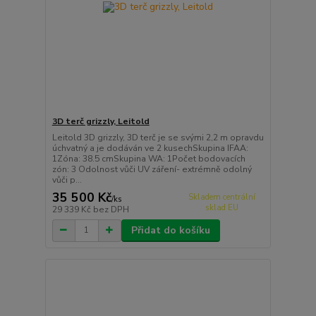
3D terč grizzly, Leitold
Leitold 3D grizzly, 3D terč je se svými 2,2 m opravdu
úchvatný a je dodáván ve 2 kusechSkupina IFAA:
1Zóna: 38.5 cmSkupina WA: 1Počet bodovacích
zón: 3 Odolnost vůči UV záření- extrémně odolný
vůči p...
35 500 Kč
Skladem centrální
/
ks
sklad EU
29 339 Kč
bez DPH
Přidat do košíku