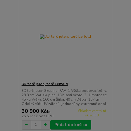
3D terč jelen, terč Leitold
3D terč jelen Skupina IFAA: 1 Výška bodovací zóny:
28.8 cm WA skupina: 1Oblasti skóre: 2 Hmotnost:
45 kg Výška: 160 cm Šířka: 40 cm Délka: 167 cm
Odolný vůči UV záření.- jednodílný, extrémně odol...
30 900 Kč
Skladem centrální
/
ks
sklad EU
25 537 Kč
bez DPH
Přidat do košíku