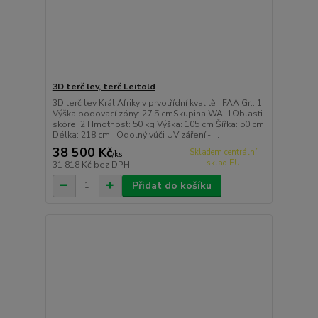
3D terč lev, terč Leitold
3D terč lev Král Afriky v prvotřídní kvalitě IFAA Gr.: 1
Výška bodovací zóny: 27.5 cmSkupina WA: 1Oblasti
skóre: 2 Hmotnost: 50 kg Výška: 105 cm Šířka: 50 cm
Délka: 218 cm Odolný vůči UV záření.- ...
38 500 Kč
Skladem centrální
/
ks
sklad EU
31 818 Kč
bez DPH
Přidat do košíku