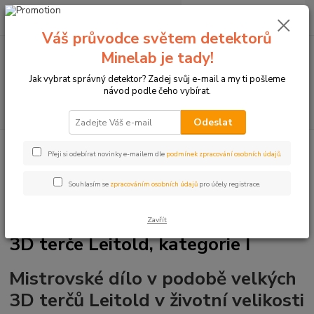
0
ks
+420774877333
za
0 Kč
(Po-Čtv, 8-15 hod.)
Váš průvodce světem detektorů
Minelab je tady!
Menu
Jak vybrat správný detektor? Zadej svůj e-mail a my ti pošleme
návod podle čeho vybírat.
Hledat
Odeslat
Úvod
Terče pro sportovní lukostřelbu
3D terče Leitold
Kategorie I
Přeji si odebírat novinky e-mailem dle
podmínek zpracování osobních údajů
.
Souhlasím se
zpracováním osobních údajů
pro účely registrace.
Zavřít
3D terče Leitold, kategorie I
Mistrovské dílo v podobě velkých
3D terčů Leitold v životní velikosti