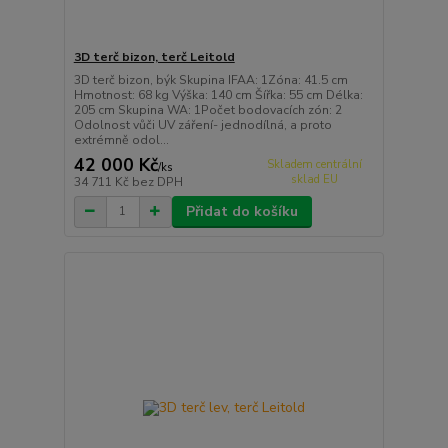
3D terč bizon, terč Leitold
3D terč bizon, býk Skupina IFAA: 1Zóna: 41.5 cm
Hmotnost: 68 kg Výška: 140 cm Šířka: 55 cm Délka:
205 cm Skupina WA: 1Počet bodovacích zón: 2
Odolnost vůči UV záření- jednodílná, a proto
extrémně odol...
42 000 Kč
Skladem centrální
/
ks
sklad EU
34 711 Kč
bez DPH
Přidat do košíku