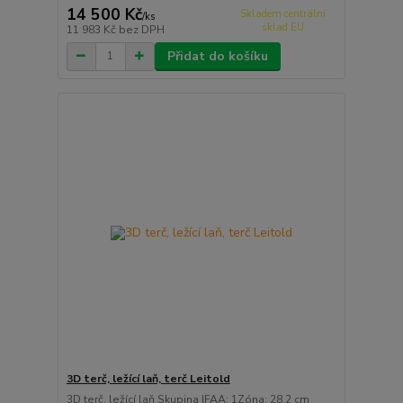
14 500 Kč
Skladem centrální
/
ks
sklad EU
11 983 Kč
bez DPH
Přidat do košíku
3D terč, ležící laň, terč Leitold
3D terč, ležící laň Skupina IFAA: 1Zóna: 28.2 cm