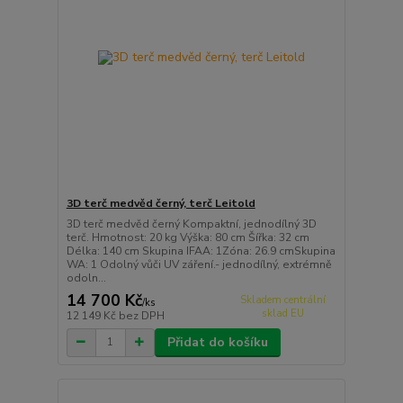
3D terč medvěd černý, terč Leitold
3D terč medvěd černý Kompaktní, jednodílný 3D
terč. Hmotnost: 20 kg Výška: 80 cm Šířka: 32 cm
Délka: 140 cm Skupina IFAA: 1Zóna: 26.9 cmSkupina
WA: 1 Odolný vůči UV záření.- jednodílný, extrémně
odoln...
14 700 Kč
Skladem centrální
/
ks
sklad EU
12 149 Kč
bez DPH
Přidat do košíku