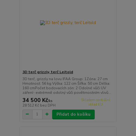
3D terč grizzly, terč Leitold
3D terč, grizzly na lovu IFAA Group: 1Zóna: 27 cm
Hmotnost: 56 kg Výška: 122 cm Šířka: 50 cm Délka:
160 cmPočet bodovacích zón: 2 Odolné vůči UV
záření- extrémně odolný vůči povětrnostním vlivů...
34 500 Kč
Skladem centrální
/
ks
sklad EU
28 512 Kč
bez DPH
Přidat do košíku