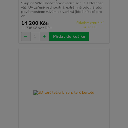
Skupina WA: 1Počet bodovacích zón: 2 Odolnost
vůči UV záření- jednodílná, extrémně odolná vůči
povětrnostním vlivům a trvanlivá (ideální také pro
ce...
14 200 Kč
Skladem centrální
/
ks
sklad EU
11 736 Kč
bez DPH
Přidat do košíku