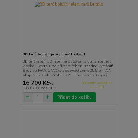
3D terč bojující jelen, terč Leitold
3D terč jelen 3D jelen je dodáván s vyměnitelnou
vložkou, kterou lze při opotřebení snadno vyměnit!
Skupina IFAA: 1 Výška bodovací zóny: 25.5 cm WA
skupina: 2 Oblasti skóre: 2 Hmotnost: 20 kg Vý...
16 700 Kč
Skladem centrální
/
ks
sklad EU
13 802 Kč
bez DPH
Přidat do košíku