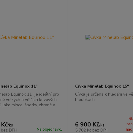
inelab Equinox 11"
Cívka Minelab Equinox 15"
nelab Equinox 11" je ideální pro
Cívka je určená k hledání ve vě
dně velkých a větších kovových
hloubkách
 jako mince, šperky, zbraně a
Sk
 Kč
6 900 Kč
pro
/
ks
/
ks
Na objednávku
nad
č
bez DPH
5 702 Kč
bez DPH