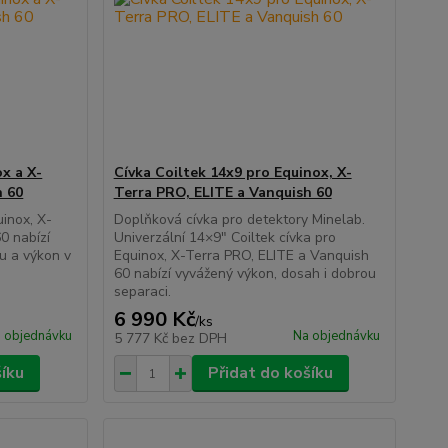
x a X-
Cívka Coiltek 14x9 pro Equinox, X-
h 60
Terra PRO, ELITE a Vanquish 60
uinox, X-
Doplňková cívka pro detektory Minelab.
0 nabízí
Univerzální 14×9" Coiltek cívka pro
u a výkon v
Equinox, X-Terra PRO, ELITE a Vanquish
60 nabízí vyvážený výkon, dosah i dobrou
separaci.
6 990 Kč
/
ks
 objednávku
Na objednávku
5 777 Kč
bez DPH
šíku
Přidat do košíku