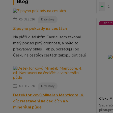
Blog
05.08.2026
Detektory
TOP pro
Zipsyho poklady na cestách
Na pláži v italském Caorle jsem zakopal
malý poklad plný drobností, a mělo to
překvapivý ohlas. Tak jo, pokračuju i po
Česku na cestách cestách zakop...
číst celé
03.08.2026
Detektory
Detektor kovů Minelab Manticore, 4.
Cívka M
díl: Nastavení na čedičích a v
Separačn
minerální půdě
přístupn