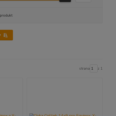
produkt
y
strana
z 1