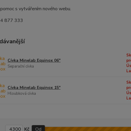
a pomoc s vytvářením nového webu.
744 877 333
dávanější
Sk
Cívka Minelab Equinox 06"
pr
Ús
Separační cívka
La
Sk
Cívka Minelab Equinox 15"
pr
Ús
Hloubková cívka
La
Kč
Od