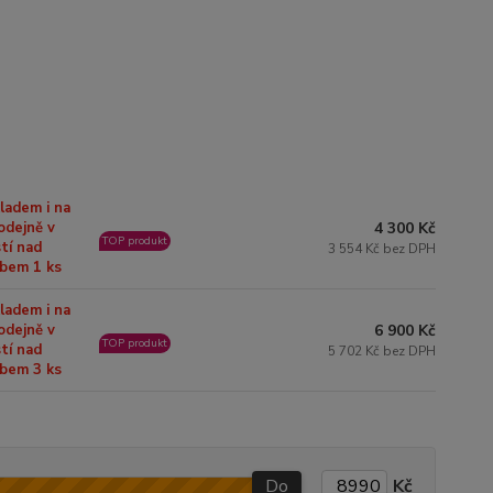
ladem i na
4 300 Kč
odejně v
TOP produkt
tí nad
3 554 Kč bez DPH
bem 1 ks
ladem i na
6 900 Kč
odejně v
TOP produkt
tí nad
5 702 Kč bez DPH
bem 3 ks
Do
Kč