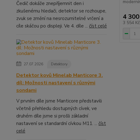
moderní
Čedič dokáže znepříjemnit den i
zkušenému hledači, detektor se rozhoupe,
4 300
zvuk se změní na nesrozumitelné vrčení a
3 554 K
cíle skáčou po displeji. Ve 4. díle ...
číst celé
27.07.2026
Detektory
Detektor kovů Minelab Manticore 3.
díl: Možnosti nastavení s různými
sondami
V prvním díle jsme Manticore představili
včetně přehledu dostupných cívek, ve
druhém díle jsme si prošli základní
nastavení se standardní cívkou M11. ...
číst
celé