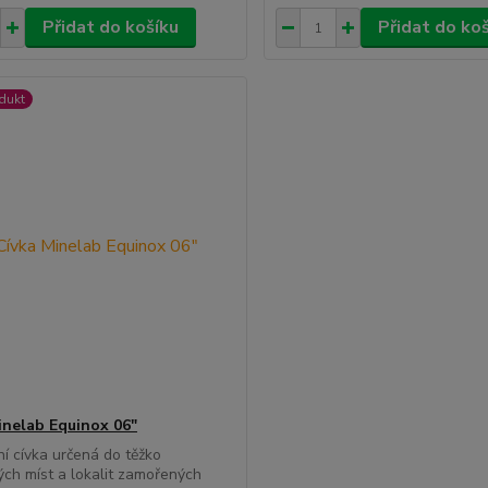
Přidat do košíku
Přidat do ko
dukt
inelab Equinox 06"
í cívka určená do těžko
ých míst a lokalit zamořených