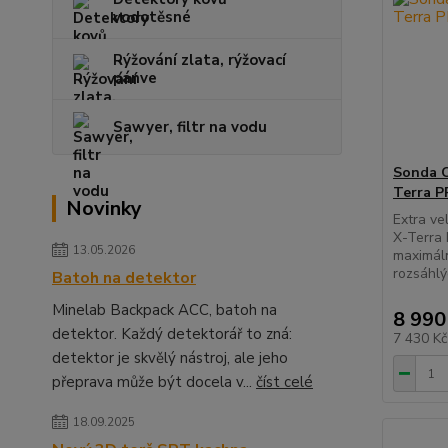
vodotěsné
Rýžování zlata, rýžovací
pánve
Sawyer, filtr na vodu
Sonda C
Terra P
Novinky
Extra ve
X-Terra 
13.05.2026
maximáln
rozsáhlý
Batoh na detektor
Minelab Backpack ACC, batoh na
8 990
detektor. Každý detektorář to zná:
7 430 K
detektor je skvělý nástroj, ale jeho
přeprava může být docela v...
číst celé
18.09.2025