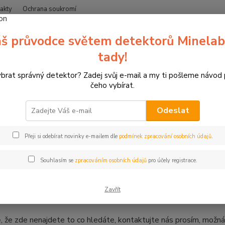
akty
Ochrana soukromí
Nevíte
š průvodce světem detektorů Minelab
Hledat
+420
(Po-Čt
tady!
ybrat správný detektor? Zadej svůj e-mail a my ti pošleme návod
etektory kovů Minelab
Doplňky k detektorům
Cívky pro detektory k
čeho vybírat.
Odeslat
Přeji si odebírat novinky e-mailem dle
podmínek zpracování osobních údajů
.
y pro Equinox 600, 700, 800, 90
Souhlasím se
zpracováním osobních údajů
pro účely registrace.
e se, na webu pilně pracujeme. Cívky budeme postupně doplňova
Zavřít
 pro Váš detektor.
, že zde nenajdete to co hledáte, kontaktujte nás prosím, možn