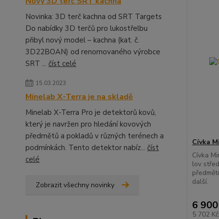
Nový 3D terč SRT kachna
Novinka: 3D terč kachna od SRT Targets
Do nabídky 3D terčů pro lukostřelbu
přibyl nový model – kachna (kat. č.
3D22BOAN) od renomovaného výrobce
SRT ...
číst celé
15.03.2023
Minelab X-Terra je na skladě
Minelab X-Terra Pro je detektorů kovů,
který je navržen pro hledání kovových
předmětů a pokladů v různých terénech a
Cívka M
podmínkách. Tento detektor nabíz...
číst
Cívka Mi
celé
lov stře
předmětů
další.
Zobrazit všechny novinky
6 900
5 702 K