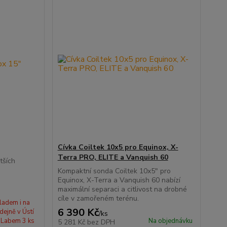
Cívka Coiltek 10x5 pro Equinox, X-
Terra PRO, ELITE a Vanquish 60
tších
Kompaktní sonda Coiltek 10x5" pro
Equinox, X-Terra a Vanquish 60 nabízí
maximální separaci a citlivost na drobné
cíle v zamořeném terénu.
ladem i na
6 390 Kč
dejně v Ústí
/
ks
 Labem 3 ks
Na objednávku
5 281 Kč
bez DPH