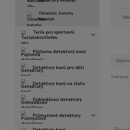
detektory Minelab
Oblečení, batohy
Skl
Minelab
Terče pro sportovní
lukostřelbu
Půjčovna detektorů kovů
Nejnově
Detektory kovů pro děti
Zobrazuji 
Detektory kovů na zlato
Dohledávací detektory
Průmyslové detektory
Detektory kovů