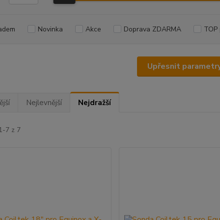
adem
Novinka
Akce
Doprava ZDARMA
TOP 
Upřesnit parametr
jší
Nejlevnější
Nejdražší
1-7 z 7