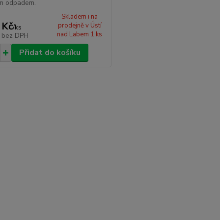
m odpadem.
Skladem i na
 Kč
prodejně v Ústí
/
ks
nad Labem 1 ks
č
bez DPH
Přidat do košíku