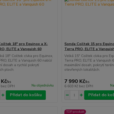
oiltek 18" pro Equinox a X-
Sonda Coiltek 15 pro Equino
RO, ELITE a Vanquish 60
Terra PRO, ELITE a Vanquis
lká 18" Coiltek cívka pro Equinox,
Velká 15" Coiltek cívka pro Eq
PRO, ELITE a Vanquish 60 nabízí
Terra PRO, ELITE a Vanquish 6
í dosah a rychlé pokrytí
maximální dosah, pokrytí terén
ch ploch.
otevřených lokalitách.
 Kč
7 990 Kč
/
ks
/
ks
Na objednávku
Na
č
bez DPH
6 603 Kč
bez DPH
Přidat do košíku
Přidat do ko
TOP produkt