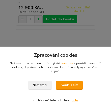
...
12 900 Kč
Skladem centrální
/
ks
sklad EU
10 661 Kč
bez DPH
Přidat do košíku
Zpracování cookies
Náš e-shop a partneři potřebují Váš
souhlas
s použitím souborů
cookies, aby Vám mohli zobrazovat informace týkající se Vašich
zájmů.
Souhlasím
Nastavení
Souhlas můžete odmítnout
zde
.
3D terč pro lukostřelbu, kozorožec iberský