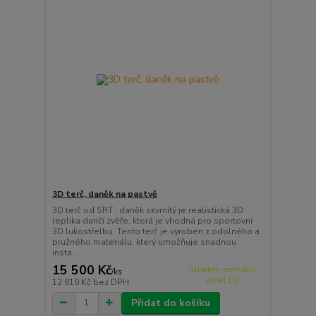
3D terč, daněk na pastvě
3D terč od SRT , daněk skvrnitý je realistická 3D
replika dančí zvěře, která je vhodná pro sportovní
3D lukostřelbu. Tento terč je vyroben z odolného a
pružného materiálu, který umožňuje snadnou
insta...
15 500 Kč
Skladem centrální
/
ks
sklad EU
12 810 Kč
bez DPH
Přidat do košíku