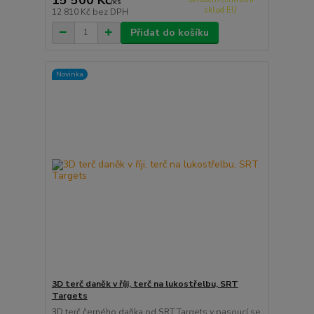
/
ks
sklad EU
12 810 Kč
bez DPH
Přidat do košíku
Novinka
3D terč daněk v říji, terč na lukostřelbu, SRT
Targets
3D terč černého daňka od SRT Targets v pasoucí se