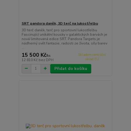
SRT pandora daněk, 3D terč na lukostřelbu
3D terč daněk, terč pro sportovní lukostřelbu
Fascinující unikátní kousky v galaktických barvách je
nová limitovaná edice SRT. Pandora Targets je
nádherný svět fantazie, radosti ze života, síly barev
...
15 500 Kč
Skladem centrální
/
ks
sklad EU
12 810 Kč
bez DPH
Přidat do košíku