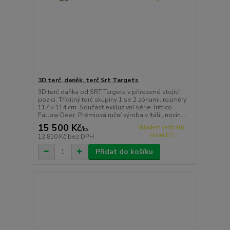
3D terč, daněk, terč Srt Targets
3D terč daňka od SRT Targets v přirozené stojící
pozici. Třídílný terč skupiny 1 se 2 zónami, rozměry
117 × 114 cm. Součást exkluzivní série Trittico
Fallow Deer. Prémiová ruční výroba v Itálii, novin...
15 500 Kč
Skladem centrální
/
ks
sklad EU
12 810 Kč
bez DPH
Přidat do košíku