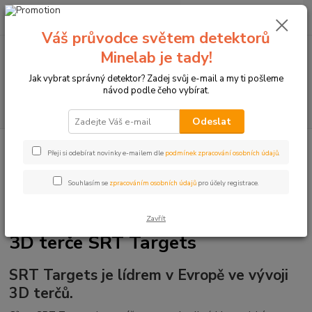
0
ks
+420774877333
za
0 Kč
(Po-Čtv, 8-15 hod.)
Váš průvodce světem detektorů
Minelab je tady!
Menu
Jak vybrat správný detektor? Zadej svůj e-mail a my ti pošleme
návod podle čeho vybírat.
Hledat
Odeslat
Úvod
Terče pro sportovní lukostřelbu
3D terče SRT Targets
Přeji si odebírat novinky e-mailem dle
podmínek zpracování osobních údajů
.
Souhlasím se
zpracováním osobních údajů
pro účely registrace.
Zavřít
3D terče SRT Targets
SRT Targets je lídrem v Evropě ve vývoji
3D terčů.