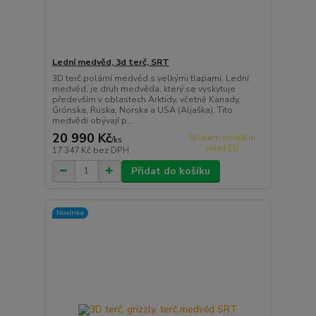
Lední medvěd, 3d terč, SRT
3D terč polární medvěd s velkými tlapami. Lední
medvěd, je druh medvěda, který se vyskytuje
především v oblastech Arktidy, včetně Kanady,
Grónska, Ruska, Norska a USA (Aljaška). Tito
medvědi obývají p...
20 990 Kč
Skladem centrální
/
ks
sklad EU
17 347 Kč
bez DPH
Přidat do košíku
Novinka