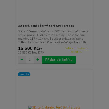
3D terč, daněk černý, terč Srt Targets
3D terč černého daňka od SRT Targets v přirozené
stojící pozici. Třídílný terč skupiny 1 se 2 zónami,
rozměry 117 × 114 cm. Součást exkluzivní série
Trittico Fallow Deer. Prémiová ruční výroba v Itáli...
15 500 Kč
Skladem centrální
/
ks
sklad EU
12 810 Kč
bez DPH
Přidat do košíku
Novinka