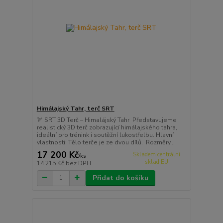
Himálajský Tahr, terč SRT
🏹 SRT 3D Terč – Himalájský Tahr Představujeme
realistický 3D terč zobrazující himálajského tahra,
ideální pro trénink i soutěžní lukostřelbu. Hlavní
vlastnosti: Tělo terče je ze dvou dílů. Rozměry...
17 200 Kč
Skladem centrální
/
ks
sklad EU
14 215 Kč
bez DPH
Přidat do košíku