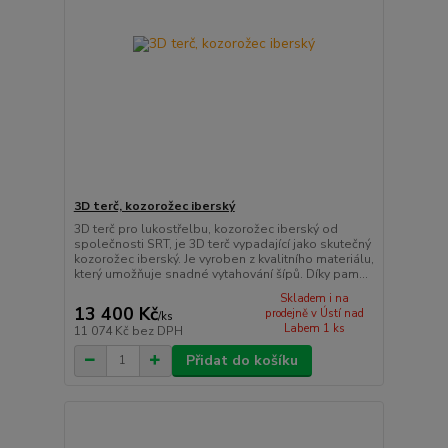
3D terč, kozorožec iberský
3D terč pro lukostřelbu, kozorožec iberský od
společnosti SRT, je 3D terč vypadající jako skutečný
kozorožec iberský. Je vyroben z kvalitního materiálu,
který umožňuje snadné vytahování šípů. Díky pam...
Skladem i na
13 400 Kč
prodejně v Ústí nad
/
ks
Labem 1 ks
11 074 Kč
bez DPH
Přidat do košíku