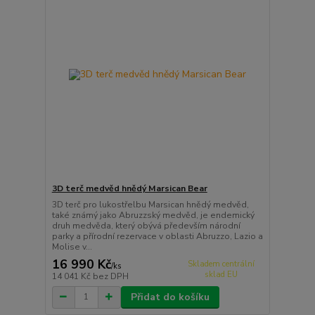
3D terč medvěd hnědý Marsican Bear
3D terč pro lukostřelbu Marsican hnědý medvěd,
také známý jako Abruzzský medvěd, je endemický
druh medvěda, který obývá především národní
parky a přírodní rezervace v oblasti Abruzzo, Lazio a
Molise v...
16 990 Kč
Skladem centrální
/
ks
sklad EU
14 041 Kč
bez DPH
Přidat do košíku