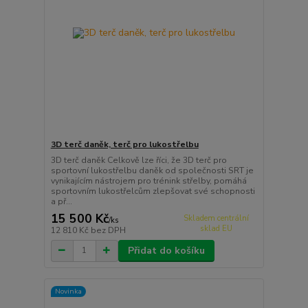
3D terč daněk, terč pro lukostřelbu
3D terč daněk Celkově lze říci, že 3D terč pro
sportovní lukostřelbu daněk od společnosti SRT je
vynikajícím nástrojem pro trénink střelby, pomáhá
sportovním lukostřelcům zlepšovat své schopnosti
a př...
15 500 Kč
Skladem centrální
/
ks
sklad EU
12 810 Kč
bez DPH
Přidat do košíku
Novinka