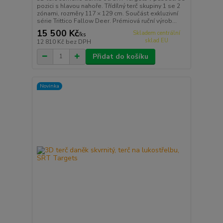
pozici s hlavou nahoře. Třídílný terč skupiny 1 se 2
zónami, rozměry 117 × 129 cm. Součást exkluzivní
série Trittico Fallow Deer. Prémiová ruční výrob...
15 500 Kč
Skladem centrální
/
ks
sklad EU
12 810 Kč
bez DPH
Přidat do košíku
Novinka