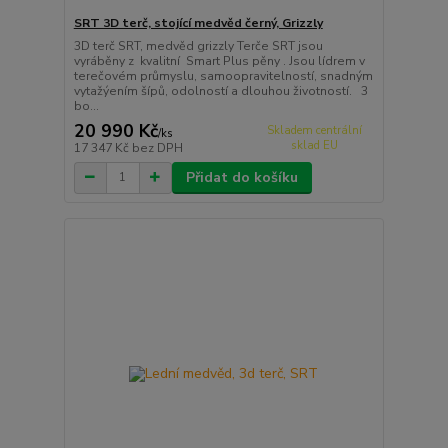
SRT 3D terč, stojící medvěd černý, Grizzly
3D terč SRT, medvěd grizzly Terče SRT jsou
vyráběny z kvalitní Smart Plus pěny . Jsou lídrem v
terečovém průmyslu, samoopravitelností, snadným
vytažýením šípů, odolností a dlouhou životností. 3
bo...
20 990 Kč
Skladem centrální
/
ks
sklad EU
17 347 Kč
bez DPH
Přidat do košíku