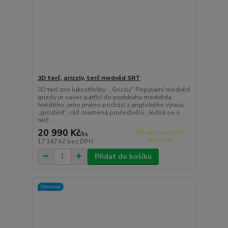
3D terč, grizzly, terč medvěd SRT
3D terč pro lukostřelbu ,,Grizzly" Populární medvěd
grizzly je savec patřící do poddruhu medvěda
hnědého, jeho jméno pochází z anglického výrazu
„grizzled“, což znamená prošedivělý. Jedná se o
terč ...
20 990 Kč
Skladem centrální
/
ks
sklad EU
17 347 Kč
bez DPH
Přidat do košíku
Novinka