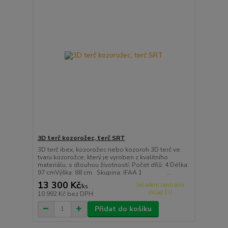
3D terč kozorožec, terč SRT
3D terč ibex, kozorožec nebo kozoroh 3D terč ve
tvaru kozorožce, který je vyroben z kvalitního
materiálu, s dlouhou životností. Počet dílů: 4 Délka:
97 cmVýška: 88 cm Skupina: IFAA 1 ...
13 300 Kč
Skladem centrální
/
ks
sklad EU
10 992 Kč
bez DPH
Přidat do košíku