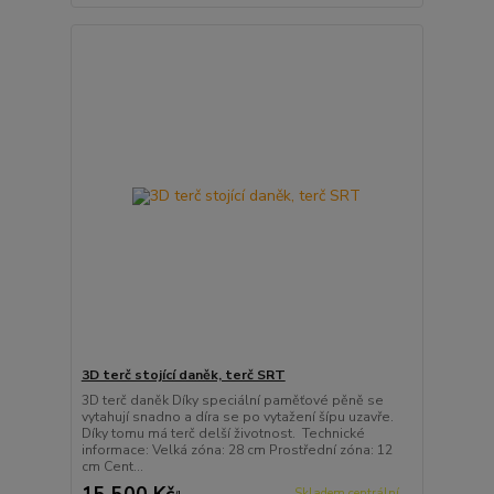
3D terč stojící daněk, terč SRT
3D terč daněk Díky speciální paměťové pěně se
vytahují snadno a díra se po vytažení šípu uzavře.
Díky tomu má terč delší životnost. Technické
informace: Velká zóna: 28 cm Prostřední zóna: 12
cm Cent...
15 500 Kč
Skladem centrální