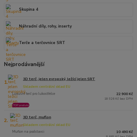
Skupina 4
Náhradní díly, rohy, inserty
Terče a terčovnice SRT
Nejprodávanější
3D terč, jelen evropský, ležící jelen SRT
1.
Skladem centrální sklad EU
Luxusní terč pro lukostřelce
22 900 Kč
18 926 Kč bez DPH
TOP produkt
3D terč, muflon
2.
Skladem centrální sklad EU
Muflon na podstavci
10 490 Kč
8 669 Kč bez DPH