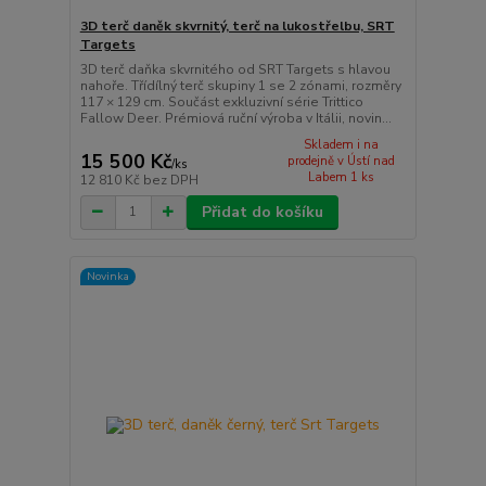
3D terč daněk skvrnitý, terč na lukostřelbu, SRT
Targets
3D terč daňka skvrnitého od SRT Targets s hlavou
nahoře. Třídílný terč skupiny 1 se 2 zónami, rozměry
117 × 129 cm. Součást exkluzivní série Trittico
Fallow Deer. Prémiová ruční výroba v Itálii, novin...
Skladem i na
15 500 Kč
prodejně v Ústí nad
/
ks
Labem 1 ks
12 810 Kč
bez DPH
Přidat do košíku
Novinka