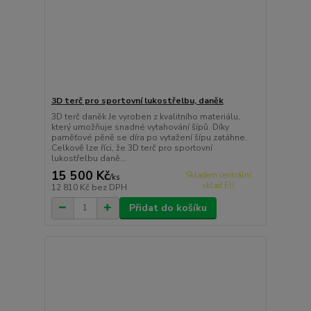
3D terč pro sportovní lukostřelbu, daněk
3D terč daněk Je vyroben z kvalitního materiálu,
který umožňuje snadné vytahování šípů. Díky
paměťové pěně se díra po vytažení šípu zatáhne.
Celkově lze říci, že 3D terč pro sportovní
lukostřelbu daně...
15 500 Kč
Skladem centrální
/
ks
sklad EU
12 810 Kč
bez DPH
Přidat do košíku