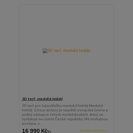
3D terč, medvěd hnědý
3D terč pro lukostřelbu medvěd hnědý Medvěd
hnědý (Ursus arctos) je největší evropská šelma a
jediný zástupce čeledi medvědovitých, který se
vyskytuje na území České republiky. Má mohutnou
postavu, s...
16 990 Kč
Skladem centrální
/
ks