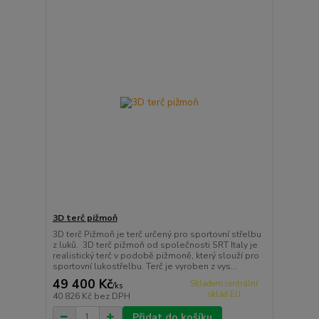
3D terč pižmoň
3D terč Pižmoň je terč určený pro sportovní střelbu
z luků. 3D terč pižmoň od společnosti SRT Italy je
realistický terč v podobě pižmoně, který slouží pro
sportovní lukostřelbu. Terč je vyroben z vys...
49 400 Kč
Skladem centrální
/
ks
sklad EU
40 826 Kč
bez DPH
Přidat do košíku