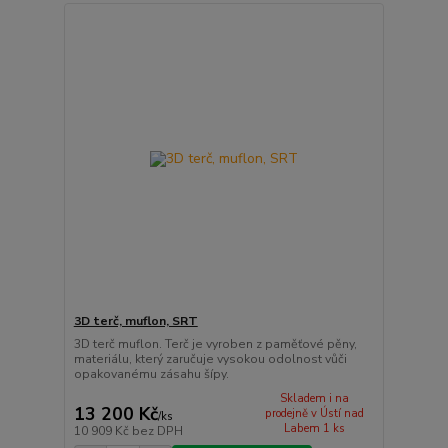
3D terč, muflon, SRT
3D terč muflon. Terč je vyroben z paměťové pěny,
materiálu, který zaručuje vysokou odolnost vůči
opakovanému zásahu šípy.
Skladem i na
13 200 Kč
prodejně v Ústí nad
/
ks
Labem 1 ks
10 909 Kč
bez DPH