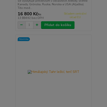
se vyskytuje především v oblastech Arktidy, včetně
Kanady, Grónska, Ruska, Norska a USA (Aljaška).
Tito med...
16 800 Kč
Skladem centrální
/
ks
sklad EU
13 884 Kč
bez DPH
Přidat do košíku
Novinka