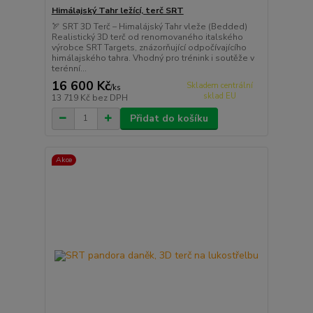
Himálajský Tahr ležící, terč SRT
🏹 SRT 3D Terč – Himalájský Tahr vleže (Bedded)
Realistický 3D terč od renomovaného italského
výrobce SRT Targets, znázorňující odpočívajícího
himálajského tahra. Vhodný pro trénink i soutěže v
terénní...
16 600 Kč
Skladem centrální
/
ks
sklad EU
13 719 Kč
bez DPH
Přidat do košíku
Akce