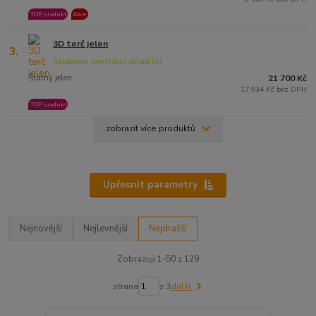
TOP produkt
Akce
3D terč jelen
3.
Skladem centrální sklad EU
Statný jelen
21 700 Kč
17 934 Kč bez DPH
TOP produkt
zobrazit více produktů
Upřesnit parametry
Nejnovější
Nejlevnější
Nejdražší
Zobrazuji 1-50 z 129
strana
z 3
další