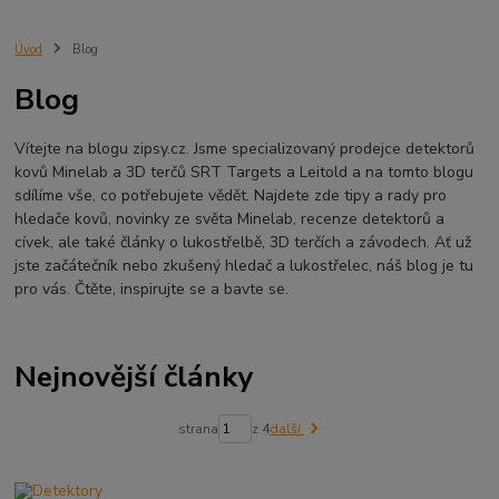
Minelab Manticore
návod
X terra
Equinox 700
Sraz detektorů
Sraz detektorářů
Minelab X-Terra Pro
prodej detektorů
chabařovice
Úvod
Blog
3D terč
akce
Detektor
360
460
Ústí nad Labem
Blog
ÚSTÍ NAD LABEM
GPZ 8000 THREE COIL PACK
vodotěsný detektor
nastavení detektoru
seriál
Pokročilé nastavení
Adventure menu
Vítejte na blogu zipsy.cz. Jsme specializovaný prodejce detektorů
Jídlo na cesty
Mníšek u Liberece
Karlovy Vary
Equinox 900
kovů Minelab a 3D terčů SRT Targets a Leitold a na tomto blogu
Soutěž o detektor
Severní Čechy
hledání pokladů
sdílíme vše, co potřebujete vědět. Najdete zde tipy a rady pro
technologie Multi IQ
hledače kovů, novinky ze světa Minelab, recenze detektorů a
cívek, ale také články o lukostřelbě, 3D terčích a závodech. Ať už
jste začátečník nebo zkušený hledač a lukostřelec, náš blog je tu
pro vás. Čtěte, inspirujte se a bavte se.
Nejnovější články
strana
z 4
další