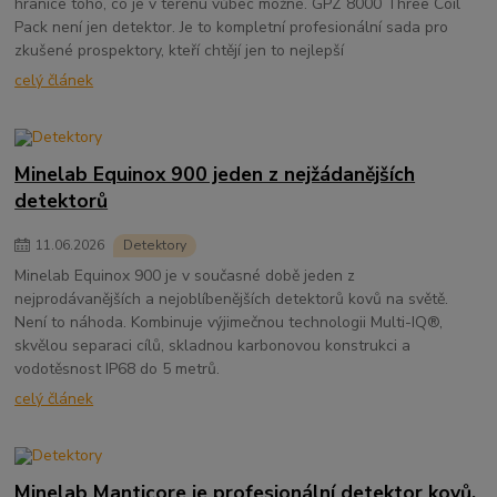
hranice toho, co je v terénu vůbec možné. GPZ 8000 Three Coil
Pack není jen detektor. Je to kompletní profesionální sada pro
zkušené prospektory, kteří chtějí jen to nejlepší
celý článek
Minelab Equinox 900 jeden z nejžádanějších
detektorů
11
.
06
.
2026
Detektory
Minelab Equinox 900 je v současné době jeden z
nejprodávanějších a nejoblíbenějších detektorů kovů na světě.
Není to náhoda. Kombinuje výjimečnou technologii Multi-IQ®,
skvělou separaci cílů, skladnou karbonovou konstrukci a
vodotěsnost IP68 do 5 metrů.
celý článek
Minelab Manticore je profesionální detektor kovů,