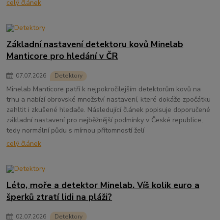
celý článek
Základní nastavení detektoru kovů Minelab
Manticore pro hledání v ČR
07
.
07
.
2026
Detektory
Minelab Manticore patří k nejpokročilejším detektorům kovů na
trhu a nabízí obrovské množství nastavení, které dokáže zpočátku
zahltit i zkušené hledače. Následující článek popisuje doporučené
základní nastavení pro nejběžnější podmínky v České republice,
tedy normální půdu s mírnou přítomností želí
celý článek
Léto, moře a detektor Minelab. Víš kolik euro a
šperků ztratí lidi na pláži?
02
.
07
.
2026
Detektory