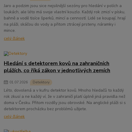
Jaro a podzim jsou sice nejsilnější sezóny pro hledání v polích a
loukách, ale léto má svoje vlastní kouzlo. Každý rok zmizí v písku,
bahně a vodě tisíce šperků, mincí a cenností. Lidé se koupají, hrají
na pláži, skáčou do vody a přitom ztrácejí prsteny, náramky i
mince.
celý článek
Hledání s detektorem kovů na zahraničních
plážích, co říká zákon v jednotlivých zemích
01
.
07
.
2026
Detektory
Léto, dovolená a v kufru detektor kovů. Mnoho hledačů to každý
rok zkusí a ne každý ví, že v zahraničí platí úplně jiná pravidla než
doma v Česku. Přitom rozdíly jsou obrovské. Na anglické pláži si s
detektorem procházku bez problémů užijete.
celý článek