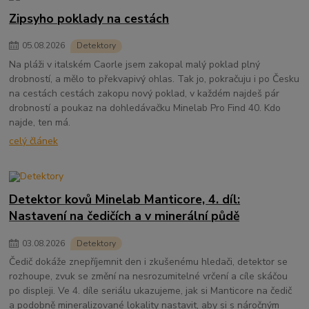
Zipsyho poklady na cestách
05
.
08
.
2026
Detektory
Na pláži v italském Caorle jsem zakopal malý poklad plný
drobností, a mělo to překvapivý ohlas. Tak jo, pokračuju i po Česku
na cestách cestách zakopu nový poklad, v každém najdeš pár
drobností a poukaz na dohledávačku Minelab Pro Find 40. Kdo
najde, ten má.
celý článek
Detektor kovů Minelab Manticore, 4. díl:
Nastavení na čedičích a v minerální půdě
03
.
08
.
2026
Detektory
Čedič dokáže znepříjemnit den i zkušenému hledači, detektor se
rozhoupe, zvuk se změní na nesrozumitelné vrčení a cíle skáčou
po displeji. Ve 4. díle seriálu ukazujeme, jak si Manticore na čedič
a podobně mineralizované lokality nastavit, aby si s náročným