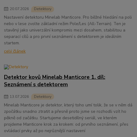
20
.
07
.
2026
Detektory
Nastavení detektoru Minelab Manticore. Pro běžné hledání na poli
nebo v lese zvolte základní režim Pole/Les (All-Terrain). Ten je
stavěný jako univerzální kompromis mezi dosahem, stabilitou a
separací cílů a pro první seznámení s detektorem je ideálním
startem.
celý článek
Detektor kovů Minelab Manticore 1. díl:
Seznámení s detektorem
13
.
07
.
2026
Detektory
Minelab Manticore je detektor, který toho umí tolik, že se v něm dá
zpočátku snadno ztratit a přesně proto jsme se rozhodli vzít ho
pěkně od začátku. Startujeme desetidílný seriál, ve kterém
projdeme Manticore krok za krokem: od prvního seznámení, přes
ovládací prvky až po nejrůznější nastavení