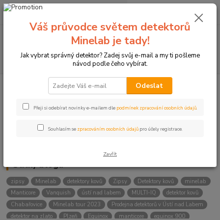
0
ks
+420774877333
za
0 Kč
(Po-Čtv, 8-15 hod.)
Váš průvodce světem detektorů
Menu
Minelab je tady!
Jak vybrat správný detektor? Zadej svůj e-mail a my ti pošleme
Hledat
návod podle čeho vybírat.
Odeslat
Kategorie blogu
Přeji si odebírat novinky e-mailem dle
podmínek zpracování osobních údajů
.
Detektory
Souhlasím se
zpracováním osobních údajů
pro účely registrace.
Lukostřelba
Zavřít
Štítky blogu
zipsy
Minelab
detektory kovů
Zipsy
Detektory kovů
minelab
Manticore
Vanquish
ústí nad labem
MULTI-IQ
detektor kovů
Chabařovice
Minelab tour 2023
Prodejna detektorů v Ústí nad Labem
detektor na zlato
Plzeň
Equinox
manticore
equinox 900