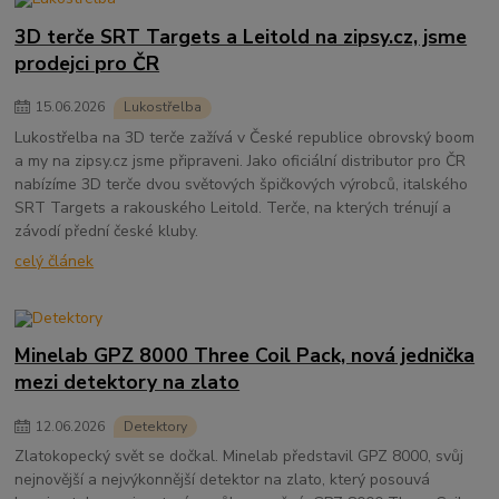
3D terče SRT Targets a Leitold na zipsy.cz, jsme
prodejci pro ČR
15
.
06
.
2026
Lukostřelba
Lukostřelba na 3D terče zažívá v České republice obrovský boom
a my na zipsy.cz jsme připraveni. Jako oficiální distributor pro ČR
nabízíme 3D terče dvou světových špičkových výrobců, italského
SRT Targets a rakouského Leitold. Terče, na kterých trénují a
závodí přední české kluby.
celý článek
Minelab GPZ 8000 Three Coil Pack, nová jednička
mezi detektory na zlato
12
.
06
.
2026
Detektory
Zlatokopecký svět se dočkal. Minelab představil GPZ 8000, svůj
nejnovější a nejvýkonnější detektor na zlato, který posouvá