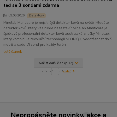
teď se 3 sondami zdarma
09
.
06
.
2026
Detektory
Minelab Manticore je nejsilnější detektor kovů na světě. Hledáte
detektor kovů, který vás nikde nezastaví? Minelab Manticore je
špičkový profesionální detektor kovů australské značky Minelab,
který kombinuje revoluční technologii Multi-IQ+, vodotěsnost do 5
metrů a sadu tří sond pro každý terén.
celý článek
Načíst další články (12)
strana
z 4
další
Nepropásněte novinky, akce a