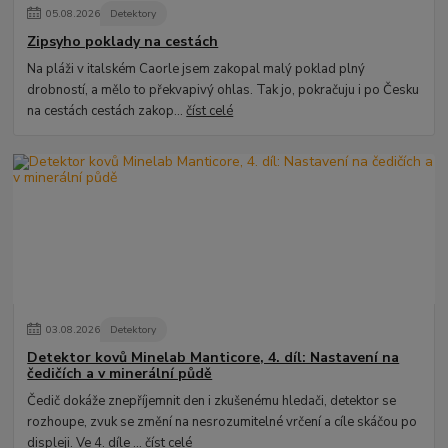
05
.
08
.
2026
Detektory
Zipsyho poklady na cestách
Na pláži v italském Caorle jsem zakopal malý poklad plný
drobností, a mělo to překvapivý ohlas. Tak jo, pokračuju i po Česku
na cestách cestách zakop...
číst celé
03
.
08
.
2026
Detektory
Detektor kovů Minelab Manticore, 4. díl: Nastavení na
čedičích a v minerální půdě
Čedič dokáže znepříjemnit den i zkušenému hledači, detektor se
rozhoupe, zvuk se změní na nesrozumitelné vrčení a cíle skáčou po
displeji. Ve 4. díle ...
číst celé