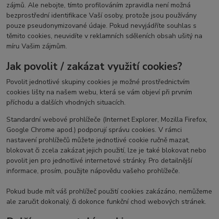
zájmů. Ale nebojte, tímto profilováním zpravidla není možná
bezprostřední identifikace Vaší osoby, protože jsou používány
pouze pseudonymizované údaje. Pokud nevyjádříte souhlas s
těmito cookies, neuvidíte v reklamních sděleních obsah ušitý na
míru Vašim zájmům.
Jak povolit / zakázat využití cookies?
Povolit jednotlivé skupiny cookies je možné prostřednictvím
cookies lišty na našem webu, která se vám objeví při prvním
příchodu a dalších vhodných situacích.
Standardní webové prohlížeče (Internet Explorer, Mozilla Firefox,
Google Chrome apod.) podporují správu cookies. V rámci
nastavení prohlížečů můžete jednotlivé cookie ručně mazat,
blokovat či zcela zakázat jejich použití, lze je také blokovat nebo
povolit jen pro jednotlivé internetové stránky. Pro detailnější
informace, prosím, použijte nápovědu vašeho prohlížeče.
Pokud bude mít váš prohlížeč použití cookies zakázáno, nemůžeme
ale zaručit dokonalý, či dokonce funkční chod webových stránek.