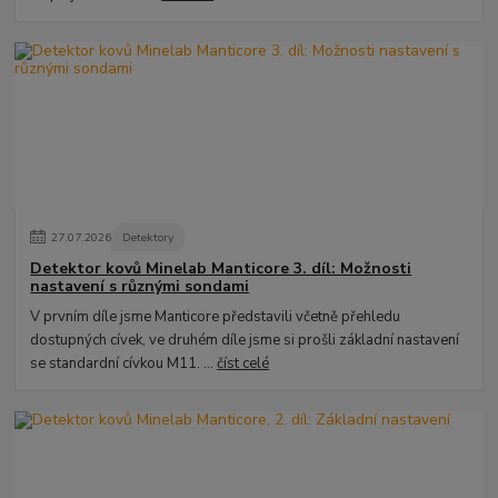
27
.
07
.
2026
Detektory
Detektor kovů Minelab Manticore 3. díl: Možnosti
nastavení s různými sondami
V prvním díle jsme Manticore představili včetně přehledu
dostupných cívek, ve druhém díle jsme si prošli základní nastavení
se standardní cívkou M11. ...
číst celé