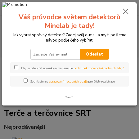
0
ks
+420774877333
za
0 Kč
(Po-Čtv, 8-15 hod.)
Váš průvodce světem detektorů
Minelab je tady!
Menu
Jak vybrat správný detektor? Zadej svůj e-mail a my ti pošleme
návod podle čeho vybírat.
Hledat
Odeslat
Úvod
Terče pro sportovní lukostřelbu
3D terče SRT Targets
Terče a
Přeji si odebírat novinky e-mailem dle
podmínek zpracování osobních údajů
.
terčovnice SRT
Souhlasím se
zpracováním osobních údajů
pro účely registrace.
Zavřít
Terče a terčovnice SRT
Nejprodávanější