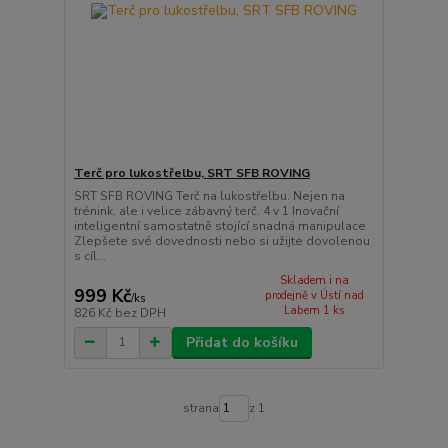
Terč pro lukostřelbu, SRT SFB ROVING
SRT SFB ROVING Terč na lukostřelbu. Nejen na
trénink, ale i velice zábavný terč. 4 v 1 Inovační
inteligentní samostatně stojící snadná manipulace
Zlepšete své dovednosti nebo si užijte dovolenou
s cíl...
Skladem i na
999 Kč
prodejně v Ústí nad
/
ks
Labem 1 ks
826 Kč
bez DPH
Přidat do košíku
strana
z 1