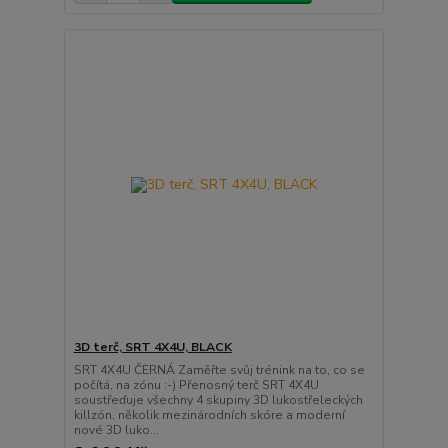
3D terč, SRT 4X4U, BLACK
SRT 4X4U ČERNÁ Zaměřte svůj trénink na to, co se
počítá, na zónu :-) Přenosný terč SRT 4X4U
soustřeďuje všechny 4 skupiny 3D lukostřeleckých
killzón, několik mezinárodních skóre a moderní
nové 3D luko...