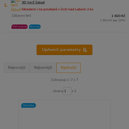
3D terč žalud
1.
Skladem i na prodejně v Ústí nad Labem 2 ks
Zábavný terč
1 820 Kč
1 504 Kč bez DPH
TOP produkt
Novinka
Upřesnit parametry
Nejnovější
Nejlevnější
Nejdražší
Zobrazuji 1-7 z 7
strana
z 1
Novinka