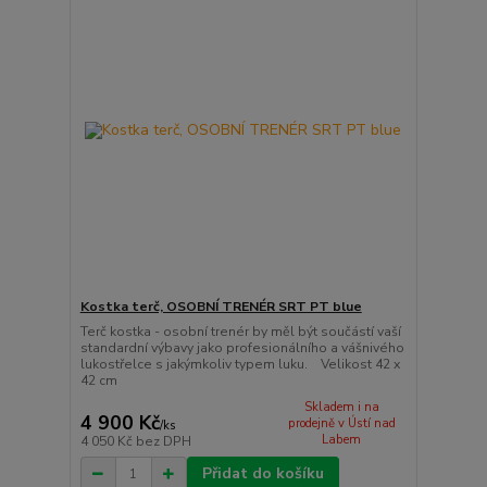
Kostka terč, OSOBNÍ TRENÉR SRT PT blue
Terč kostka - osobní trenér by měl být součástí vaší
standardní výbavy jako profesionálního a vášnivého
lukostřelce s jakýmkoliv typem luku. Velikost 42 x
42 cm
Skladem i na
4 900 Kč
prodejně v Ústí nad
/
ks
Labem
4 050 Kč
bez DPH
Přidat do košíku