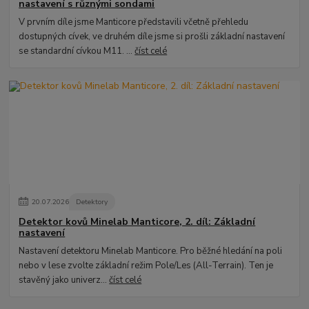
nastavení s různými sondami
V prvním díle jsme Manticore představili včetně přehledu
dostupných cívek, ve druhém díle jsme si prošli základní nastavení
se standardní cívkou M11. ...
číst celé
20
.
07
.
2026
Detektory
Detektor kovů Minelab Manticore, 2. díl: Základní
nastavení
Nastavení detektoru Minelab Manticore. Pro běžné hledání na poli
nebo v lese zvolte základní režim Pole/Les (All-Terrain). Ten je
stavěný jako univerz...
číst celé