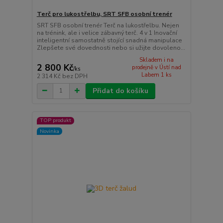
Terč pro lukostřelbu, SRT SFB osobní trenér
SRT SFB osobní trenér Terč na lukostřelbu. Nejen
na trénink, ale i velice zábavný terč. 4 v 1 Inovační
inteligentní samostatně stojící snadná manipulace
Zlepšete své dovednosti nebo si užijte dovoleno...
Skladem i na
2 800 Kč
prodejně v Ústí nad
/
ks
Labem 1 ks
2 314 Kč
bez DPH
Přidat do košíku
TOP produkt
Novinka