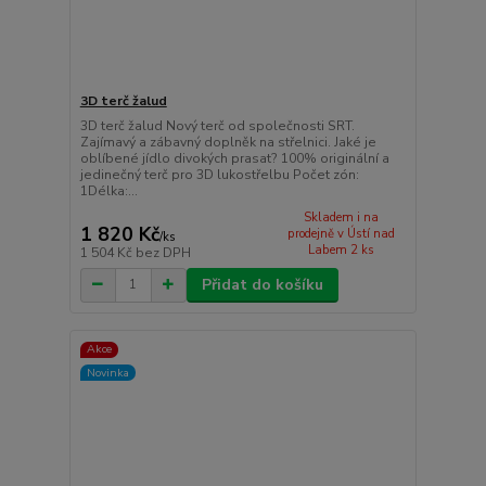
3D terč žalud
3D terč žalud Nový terč od společnosti SRT.
Zajímavý a zábavný doplněk na střelnici. Jaké je
oblíbené jídlo divokých prasat? 100% originální a
jedinečný terč pro 3D lukostřelbu Počet zón:
1Délka:...
Skladem i na
1 820 Kč
prodejně v Ústí nad
/
ks
Labem 2 ks
1 504 Kč
bez DPH
Přidat do košíku
Akce
Novinka