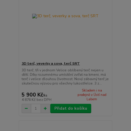
3D terč, veverky a sova, terč SRT
3D terč, tři v jednom Velice oblíbený terč nejen u
dětí. Díky rozumnému umístění zvířat na kmeni, má
terč i velice dlouhou životnost. Nový zábavný terč je
skutečnou výzvou pro všechny lukostřelce. 3 z...
Skladem i na
5 900 Kč
prodejně v Ústí nad
/
ks
Labem
4 876 Kč
bez DPH
Přidat do košíku