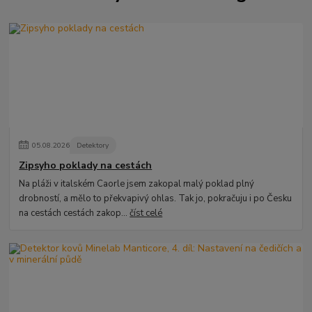
05
.
08
.
2026
Detektory
Zipsyho poklady na cestách
Na pláži v italském Caorle jsem zakopal malý poklad plný
drobností, a mělo to překvapivý ohlas. Tak jo, pokračuju i po Česku
na cestách cestách zakop...
číst celé