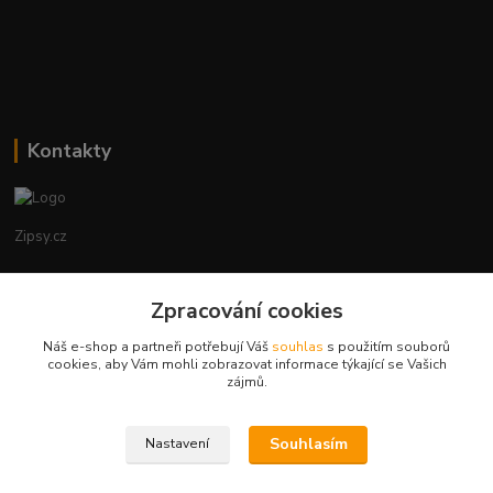
Kontakty
Zipsy.cz
Tomáš Prejza
+420774877333
Zpracování cookies
(Po-Čtv, 8-15 hod.)
Náš e-shop a partneři potřebují Váš
souhlas
s použitím souborů
cookies, aby Vám mohli zobrazovat informace týkající se Vašich
obchod@zipsy.cz
zájmů.
Souhlasím
Nastavení