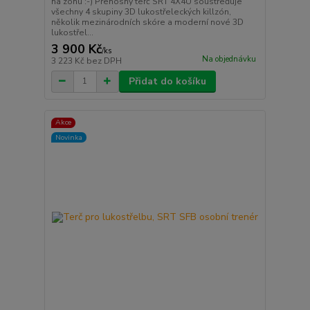
na zónu :-) Přenosný terč SRT 4X4U soustřeďuje
všechny 4 skupiny 3D lukostřeleckých killzón,
několik mezinárodních skóre a moderní nové 3D
lukostřel...
3 900 Kč
/
ks
Na objednávku
3 223 Kč
bez DPH
Přidat do košíku
Akce
Novinka