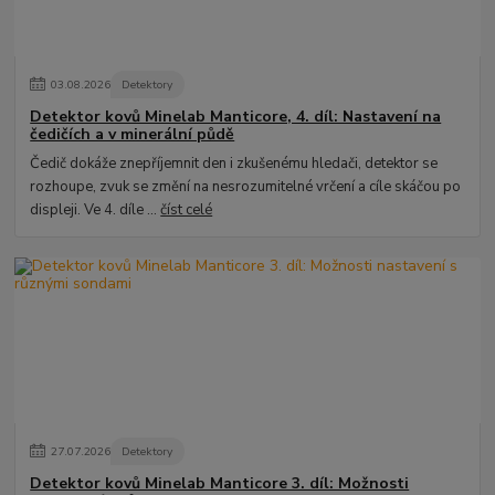
03
.
08
.
2026
Detektory
Detektor kovů Minelab Manticore, 4. díl: Nastavení na
čedičích a v minerální půdě
Čedič dokáže znepříjemnit den i zkušenému hledači, detektor se
rozhoupe, zvuk se změní na nesrozumitelné vrčení a cíle skáčou po
displeji. Ve 4. díle ...
číst celé
27
.
07
.
2026
Detektory
Detektor kovů Minelab Manticore 3. díl: Možnosti