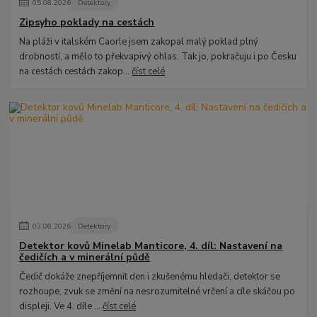
05
.
08
.
2026
Detektory
Zipsyho poklady na cestách
Na pláži v italském Caorle jsem zakopal malý poklad plný
drobností, a mělo to překvapivý ohlas. Tak jo, pokračuju i po Česku
na cestách cestách zakop...
číst celé
03
.
08
.
2026
Detektory
Detektor kovů Minelab Manticore, 4. díl: Nastavení na
čedičích a v minerální půdě
Čedič dokáže znepříjemnit den i zkušenému hledači, detektor se
rozhoupe, zvuk se změní na nesrozumitelné vrčení a cíle skáčou po
displeji. Ve 4. díle ...
číst celé