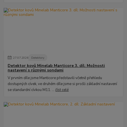
27
.
07
.
2026
Detektory
Detektor kovů Minelab Manticore 3. díl: Možnosti
nastavení s různými sondami
V prvním díle jsme Manticore představili včetně přehledu
dostupných cívek, ve druhém díle jsme si prošli základní nastavení
se standardní cívkou M11. ...
číst celé