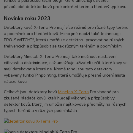
funkce a pokročilou technologii, které umožňují uživateli
přizpůsobit detektor kovů pro konkrétní terén a hledaný typ kovu.
Novinka roku 2023
Detektory kovů X-Terra Pro mají více režimů pro různé typy terénu
a podmínek pro hledání kovů. Mimo jiné nabízí také technologii
PRO-SWITCH™, která umožňuje detektoru pracovat na různých
frekvencích a přizpůsobit se tak různým terénům a podmínkám.
Detektory Minelab X-Terra Pro mají také možnost nastavení
citlivosti a diskriminace, což umožňuje uživateli určit, které kovy se
mají detekovat a které ne. Kromě toho jsou tyto detektory
vybaveny funkcí Pinpointing, která umožňuje přesné určení místa
nálezu kovu.
Celkově jsou detektory kovů
Minelab X-Terra
Pro vhodné pro
zkušené hledače kovů, kteří hledají výkonný a přizpůsobivý
detektor kovů, který jim umožní najít kovové předměty na různých
typech terénů a v různých podmínkách.