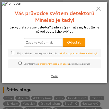
0
ks
+420774877333
za
0 Kč
(Po-Čtv, 8-15 hod.)
Váš průvodce světem detektorů
Minelab je tady!
Menu
Jak vybrat správný detektor? Zadej svůj e-mail a my ti pošleme
návod podle čeho vybírat.
Hledat
Odeslat
Přeji si odebírat novinky e-mailem dle
podmínek zpracování osobních údajů
.
Kategorie blogu
Detektory
Souhlasím se
zpracováním osobních údajů
pro účely registrace.
Lukostřelba
Zavřít
Štítky blogu
zipsy
Minelab
detektory kovů
Zipsy
Detektory kovů
minelab
Manticore
Vanquish
ústí nad labem
MULTI-IQ
detektor kovů