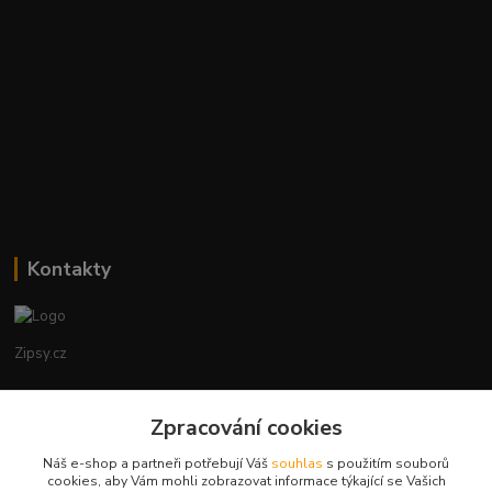
Kontakty
Zipsy.cz
Tomáš Prejza
Zpracování cookies
+420774877333
(Po-Čtv, 8-15 hod.)
Náš e-shop a partneři potřebují Váš
souhlas
s použitím souborů
cookies, aby Vám mohli zobrazovat informace týkající se Vašich
obchod@zipsy.cz