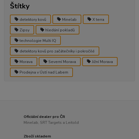
Štítky
detektory kovů
Minelab
X terra
Zipsy
hledání pokladů
technologie Multi IQ
detektory kovů pro začátečníky i pokročilé
Morava
Severní Morava
Jižní Morava
Prodejna v Ústí nad Labem
Oficiální dealer pro ČR
Minelab, SRT Targets a Leitold
Zboží skladem