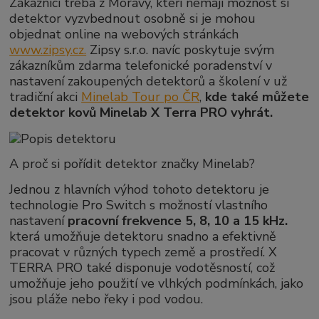
Zákazníci třeba z Moravy, kteří nemají možnost si
detektor vyzvbednout osobně si je mohou
objednat online na webových stránkách
www.zipsy.cz.
Zipsy s.r.o. navíc poskytuje svým
zákazníkům zdarma telefonické poradenství v
nastavení zakoupených detektorů a školení v už
tradiční akci
Minelab Tour po ČR
,
kde také můžete
detektor kovů Minelab X Terra PRO vyhrát.
A proč si pořídit detektor značky Minelab?
Jednou z hlavních výhod tohoto detektoru je
technologie Pro Switch s možností vlastního
nastavení
pracovní frekvence 5, 8, 10 a 15 kHz.
která umožňuje detektoru snadno a efektivně
pracovat v různých typech země a prostředí. X
TERRA PRO také disponuje vodotěsností, což
umožňuje jeho použití ve vlhkých podmínkách, jako
jsou pláže nebo řeky i pod vodou.