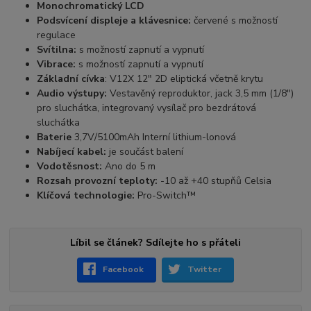
Monochromatický LCD
Podsvícení displeje a klávesnice:
červené s možností
regulace
Svítilna:
s možností zapnutí a vypnutí
Vibrace:
s možností zapnutí a vypnutí
Základní cívka
: V12X 12" 2D eliptická včetně krytu
Audio výstupy:
Vestavěný reproduktor, jack 3,5 mm (1/8")
pro sluchátka, integrovaný vysílač pro bezdrátová
sluchátka
Baterie
3,7V/5100mAh Interní lithium-lonová
Nabíjecí kabel:
je součást balení
Vodotěsnost:
Ano do 5 m
Rozsah provozní teploty:
-10 až +40 stupňů Celsia
Klíčová technologie:
Pro-Switch™
Líbil se článek? Sdílejte ho s přáteli
Facebook
Twitter