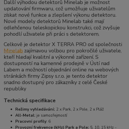
Další výhodou detektorů Minelab je možnost
updatování firmwaru, což umožňuje uživatelům
získat nové funkce a zlepšení výkonu detektoru.
Nové modely detektorů Minelab také mají
odlehčenou teleskopickou konstrukci, což zvyšuje
pohodlí uživatele při práci s detektorem.
Celkově je detektor X TERRA PRO od společnosti
Minelab
zajímavou volbou pro pokročilé uživatele,
kteří hledají kvalitní a výkonné zařízení. S
dostupností na kamenné prodejně v Ústí nad
Labem a možností objednání online na webových
stránkách firmy Zipsy s.r.o. je tento detektor
snadno dostupný pro zákazníky z celé České
republiky
Technická specifikace
Režimy vyhledávání:
2 x Park, 2 x Pole, 2 x Pláž
All-Metal:
je samozřejmostí
Pracovní profily
: 6
Provozní frekvence (kHz) Park a Pole:
5, 10, 15 kHz -