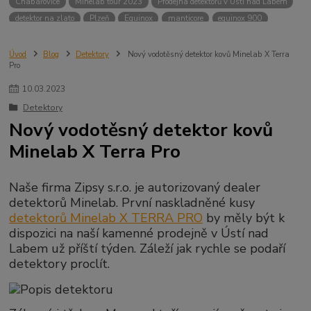
Chabařovice
Minelab tour 2023
Prodejna detektorů v Ústí nad Labem
detektor na zlato
Plzeň
Equinox
manticore
equinox 900
Minelab Manticore
návod
X terra
Equinox 700
Sraz detektorů
Sraz detektorářů
Minelab X-Terra Pro
prodej detektorů
chabařovice
Úvod
Blog
Detektory
Nový vodotěsný detektor kovů Minelab X Terra
Pro
3D terč
akce
Detektor
360
460
Ústí nad Labem
ÚSTÍ NAD LABEM
GPZ 8000 THREE COIL PACK
vodotěsný detektor
10
.
03
.
2023
nastavení detektoru
seriál
Pokročilé nastavení
Adventure menu
Detektory
Jídlo na cesty
Mníšek u Liberece
Karlovy Vary
Equinox 900
Nový vodotěsný detektor kovů
Soutěž o detektor
Severní Čechy
hledání pokladů
Minelab X Terra Pro
technologie Multi IQ
Naše firma Zipsy s.r.o. je autorizovaný dealer
detektorů Minelab. První naskladněné kusy
detektorů Minelab X TERRA PRO
by měly být k
dispozici na naší kamenné prodejně v Ústí nad
Labem už příští týden. Záleží jak rychle se podaří
detektory proclít.