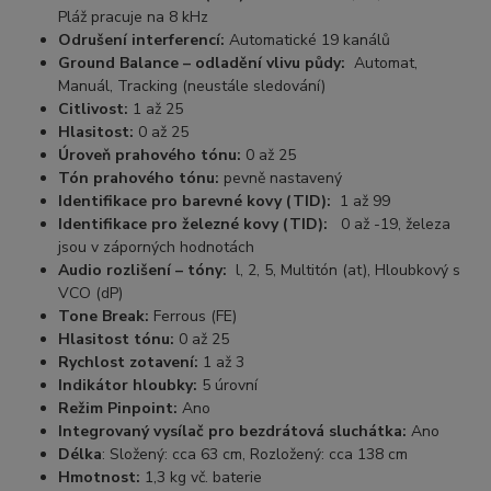
Pláž pracuje na 8 kHz
Odrušení interferencí:
Automatické 19 kanálů
Ground Balance – odladění vlivu půdy:
Automat,
Manuál, Tracking (neustále sledování)
Citlivost:
1 až 25
Hlasitost:
0 až 25
Úroveň prahového tónu:
0 až 25
Tón prahového tónu:
pevně nastavený
Identifikace pro barevné kovy (TID):
1 až 99
Identifikace pro železné kovy (TID):
0 až -19, železa
jsou v záporných hodnotách
Audio rozlišení – tóny:
l, 2, 5, Multitón (at), Hloubkový s
VCO (dP)
Tone Break:
Ferrous (FE)
Hlasitost tónu:
0 až 25
Rychlost zotavení:
1 až 3
Indikátor hloubky:
5 úrovní
Režim Pinpoint:
Ano
Integrovaný vysílač pro bezdrátová sluchátka:
Ano
Délka
: Složený: cca 63 cm, Rozložený: cca 138 cm
Hmotnost:
1,3 kg vč. baterie