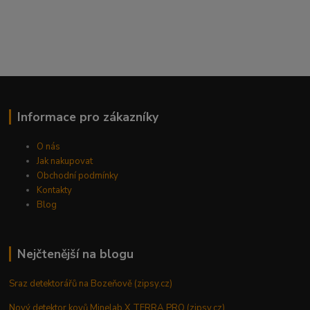
Informace pro zákazníky
O nás
Jak nakupovat
Obchodní podmínky
Kontakty
Blog
Nejčtenější na blogu
Sraz detektorářů na Bozeňově (zipsy.cz)
Nový detektor kovů Minelab X TERRA PRO (zipsy.cz)