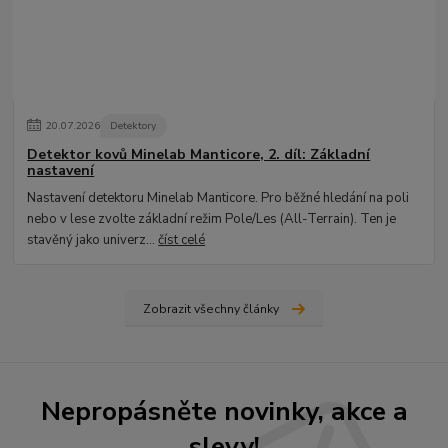
20
.
07
.
2026
Detektory
Detektor kovů Minelab Manticore, 2. díl: Základní
nastavení
Nastavení detektoru Minelab Manticore. Pro běžné hledání na poli
nebo v lese zvolte základní režim Pole/Les (All-Terrain). Ten je
stavěný jako univerz...
číst celé
Zobrazit všechny články
Nepropásněte novinky, akce a
slevy!