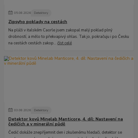
05
.
08
.
2026
Detektory
Zipsyho poklady na cestách
Na pláži v italském Caorle jsem zakopal malý poklad plný
drobností, a mělo to překvapivý ohlas. Tak jo, pokračuju i po Česku
na cestách cestách zakop...
číst celé
03
.
08
.
2026
Detektory
Detektor kovů Minelab Manticore, 4. díl: Nastavení na
čedičích a v minerální půdě
Čedič dokáže znepříjemnit den i zkušenému hledači, detektor se