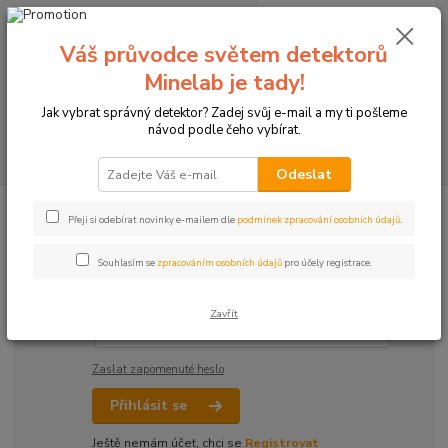
0
ks
+420774877333
za
0 Kč
(Po-Čtv, 8-15 hod.)
Váš průvodce světem detektorů
Minelab je tady!
Menu
Jak vybrat správný detektor? Zadej svůj e-mail a my ti pošleme
návod podle čeho vybírat.
Hledat
Odeslat
Přihlášení
Přeji si odebírat novinky e-mailem dle
podmínek zpracování osobních údajů
.
Souhlasím se
zpracováním osobních údajů
pro účely registrace.
Email
*
Zavřít
Heslo
*
Zaslat zapomenuté heslo
Přihlásit se
Ještě nemám účet, chci se
Registrovat