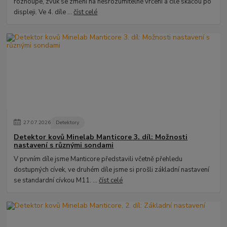
rozhoupe, zvuk se změní na nesrozumitelné vrčení a cíle skáčou po
displeji. Ve 4. díle ...
číst celé
27
.
07
.
2026
Detektory
Detektor kovů Minelab Manticore 3. díl: Možnosti
nastavení s různými sondami
V prvním díle jsme Manticore představili včetně přehledu
dostupných cívek, ve druhém díle jsme si prošli základní nastavení
se standardní cívkou M11. ...
číst celé