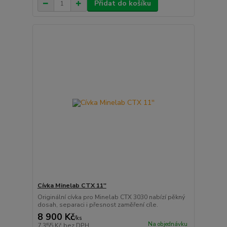
Přidat do košíku
Cívka Minelab CTX 11''
Originální cívka pro Minelab CTX 3030 nabízí pěkný
dosah, separaci i přesnost zaměření cíle.
8 900 Kč
/
ks
Na objednávku
7 355 Kč
bez DPH