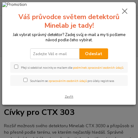
0
ks
+420774877333
za
0 Kč
(Po-Čtv, 8-15 hod.)
Váš průvodce světem detektorů
Minelab je tady!
Menu
Jak vybrat správný detektor? Zadej svůj e-mail a my ti pošleme
návod podle čeho vybírat.
Hledat
Odeslat
Úvod
Detektory kovů Minelab
Doplňky k detektorům
Cívky pro
Přeji si odebírat novinky e-mailem dle
podmínek zpracování osobních údajů
.
detektory kovů Minelab
Cívky pro CTX 303
Souhlasím se
zpracováním osobních údajů
pro účely registrace.
Zavřít
Cívky pro CTX 303
Rozšiř možnosti svého detektoru
Minelab
CTX 3030 a přizpůsob si
ho přesně podle terénu, ve kterém nejčastěji hledáš. Správně