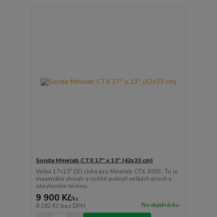
Sonda Minelab CTX 17'' x 13'' (42x33 cm)
Velká 17×13" DD cívka pro Minelab CTX 3030.. To je
maximální dosah a rychlé pokrytí velkých ploch v
otevřeném terénu.
9 900 Kč
/
ks
Na objednávku
8 182 Kč
bez DPH