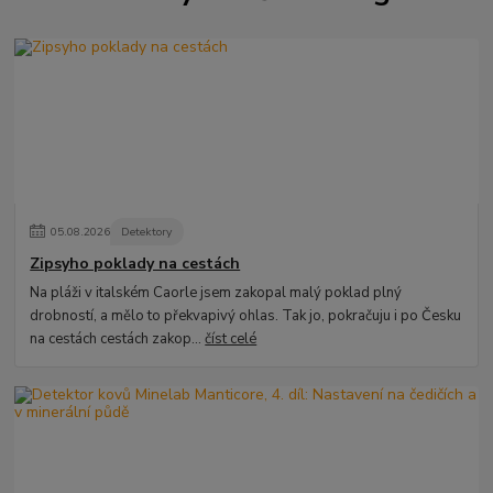
05
.
08
.
2026
Detektory
Zipsyho poklady na cestách
Na pláži v italském Caorle jsem zakopal malý poklad plný
drobností, a mělo to překvapivý ohlas. Tak jo, pokračuju i po Česku
na cestách cestách zakop...
číst celé