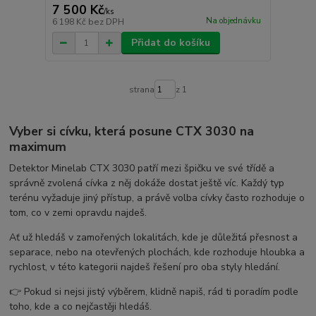
7 500 Kč
/
ks
Na objednávku
6 198 Kč
bez DPH
Přidat do košíku
strana
z 1
Vyber si cívku, která posune CTX 3030 na
maximum
Detektor Minelab CTX 3030 patří mezi špičku ve své třídě a
správně zvolená cívka z něj dokáže dostat ještě víc. Každý typ
terénu vyžaduje jiný přístup, a právě volba cívky často rozhoduje o
tom, co v zemi opravdu najdeš.
Ať už hledáš v zamořených lokalitách, kde je důležitá přesnost a
separace, nebo na otevřených plochách, kde rozhoduje hloubka a
rychlost, v této kategorii najdeš řešení pro oba styly hledání.
👉 Pokud si nejsi jistý výběrem, klidně napiš, rád ti poradím podle
toho, kde a co nejčastěji hledáš.