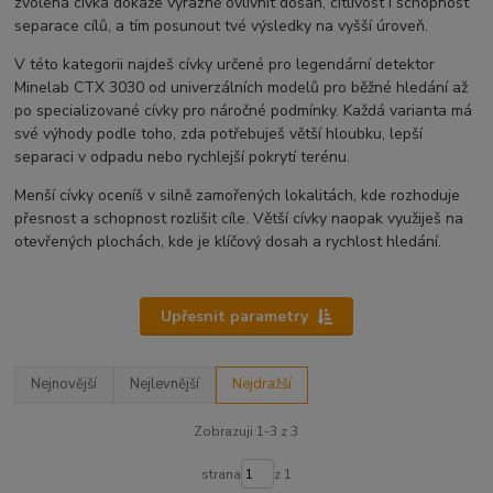
zvolená cívka dokáže výrazně ovlivnit dosah, citlivost i schopnost
separace cílů, a tím posunout tvé výsledky na vyšší úroveň.
V této kategorii najdeš cívky určené pro legendární detektor
Minelab CTX 3030 od univerzálních modelů pro běžné hledání až
po specializované cívky pro náročné podmínky. Každá varianta má
své výhody podle toho, zda potřebuješ větší hloubku, lepší
separaci v odpadu nebo rychlejší pokrytí terénu.
Menší cívky oceníš v silně zamořených lokalitách, kde rozhoduje
přesnost a schopnost rozlišit cíle. Větší cívky naopak využiješ na
otevřených plochách, kde je klíčový dosah a rychlost hledání.
Upřesnit parametry
Nejnovější
Nejlevnější
Nejdražší
Zobrazuji 1-3 z 3
strana
z 1