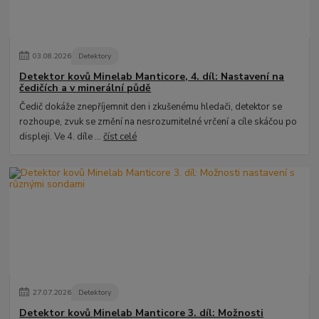
03
.
08
.
2026
Detektory
Detektor kovů Minelab Manticore, 4. díl: Nastavení na
čedičích a v minerální půdě
Čedič dokáže znepříjemnit den i zkušenému hledači, detektor se
rozhoupe, zvuk se změní na nesrozumitelné vrčení a cíle skáčou po
displeji. Ve 4. díle ...
číst celé
27
.
07
.
2026
Detektory
Detektor kovů Minelab Manticore 3. díl: Možnosti