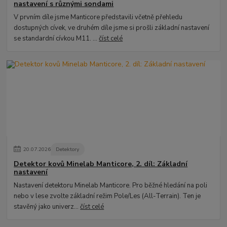
nastavení s různými sondami
V prvním díle jsme Manticore představili včetně přehledu
dostupných cívek, ve druhém díle jsme si prošli základní nastavení
se standardní cívkou M11. ...
číst celé
20
.
07
.
2026
Detektory
Detektor kovů Minelab Manticore, 2. díl: Základní
nastavení
Nastavení detektoru Minelab Manticore. Pro běžné hledání na poli
nebo v lese zvolte základní režim Pole/Les (All-Terrain). Ten je
stavěný jako univerz...
číst celé