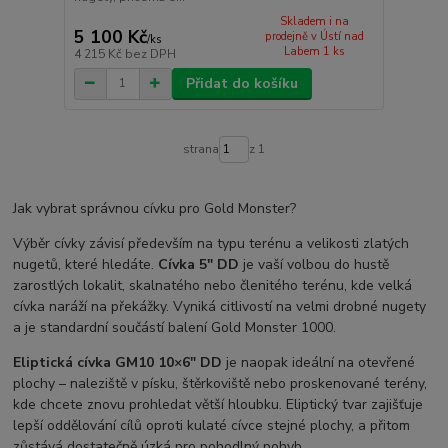
Skladem i na
5 100 Kč
prodejně v Ústí nad
/
ks
Labem 1 ks
4 215 Kč
bez DPH
Přidat do košíku
strana
z 1
Jak vybrat správnou cívku pro Gold Monster?
Výběr cívky závisí především na typu terénu a velikosti zlatých
nugetů, které hledáte.
Cívka 5" DD
je vaší volbou do hustě
zarostlých lokalit, skalnatého nebo členitého terénu, kde velká
cívka naráží na překážky. Vyniká citlivostí na velmi drobné nugety
a je standardní součástí balení Gold Monster 1000.
Eliptická cívka GM10 10×6" DD
je naopak ideální na otevřené
plochy – naleziště v písku, štěrkoviště nebo proskenované terény,
kde chcete znovu prohledat větší hloubku. Eliptický tvar zajišťuje
lepší oddělování cílů oproti kulaté cívce stejné plochy, a přitom
zůstává dostatečně úzká pro pohodlný pohyb.