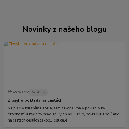
Novinky z našeho blogu
05
.
08
.
2026
Detektory
Zipsyho poklady na cestách
Na pláži v italském Caorle jsem zakopal malý poklad plný
drobností, a mělo to překvapivý ohlas. Tak jo, pokračuju i po Česku
na cestách cestách zakop...
číst celé