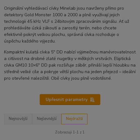
Originální vyhledávací cívky Minelab jsou navrženy přímo pro
detektory Gold Monster 1000 a 2000 a plně využívají jejich
technologii 45 kHz VLF s 24bitovým zpracováním signálu. Ať už
prohledáváte úzká zákoutí a zarostlý terén, nebo chcete
efektivně pokrýt velkou plochu, správná cívka rozhoduje o
úspěchu každého výjezdu.
Kompaktní kulatá cívka 5" DD nabízí výjimečnou manévrovatelnost
a citlivost na drobné zlaté nugetky v mělkých vrstvách. Eliptická
cívka GM10 10×6" DD pak rozšiřuje záběr, přináší lepší hloubku na
středně velké cíle a pokryje větší plochu na jeden přejezd – ideální
pro otevřené naleziště. Obě cívky jsou plně vodotěsné.
Upřesnit parametry
Nejnovější
Nejlevnější
Nejdražší
Zobrazuji 1-1 z 1