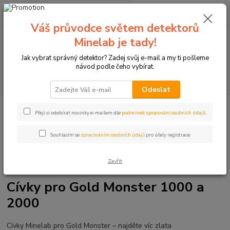
0
ks
+420774877333
za
0 Kč
(Po-Čtv, 8-15 hod.)
Váš průvodce světem detektorů
Minelab je tady!
Menu
Jak vybrat správný detektor? Zadej svůj e-mail a my ti pošleme
návod podle čeho vybírat.
Hledat
Odeslat
Úvod
Detektory kovů Minelab
Doplňky k detektorům
Cívky pro
Přeji si odebírat novinky e-mailem dle
podmínek zpracování osobních údajů
.
detektory kovů Minelab
Cívky pro Gold Monster
Souhlasím se
zpracováním osobních údajů
pro účely registrace.
Zavřít
Cívky pro Gold Monster 1000 a
2000
Cívky Minelab pro Gold Monster – najděte víc zlata