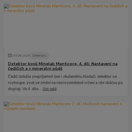
03
.
08
.
2026
Detektory
Detektor kovů Minelab Manticore, 4. díl: Nastavení na
čedičích a v minerální půdě
Čedič dokáže znepříjemnit den i zkušenému hledači, detektor se
rozhoupe, zvuk se změní na nesrozumitelné vrčení a cíle skáčou po
displeji. Ve 4. díle ...
číst celé