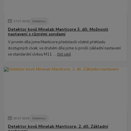
27
.
07
.
2026
Detektory
Detektor kovů Minelab Manticore 3. díl: Možnosti
nastavení s různými sondami
V prvním díle jsme Manticore představili včetně přehledu
dostupných cívek, ve druhém díle jsme si prošli základní nastavení
se standardní cívkou M11. ...
číst celé
20
.
07
.
2026
Detektory
Detektor kovů Minelab Manticore, 2. díl: Základní