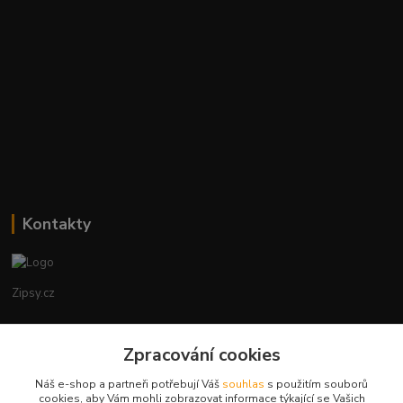
Kontakty
Zipsy.cz
Tomáš Prejza
+420774877333
Zpracování cookies
(Po-Čtv, 8-15 hod.)
Náš e-shop a partneři potřebují Váš
souhlas
s použitím souborů
cookies, aby Vám mohli zobrazovat informace týkající se Vašich