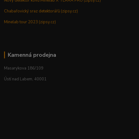
Nový detektor kovů Minelab X TERRA PRO (zipsy.cz)
Chabařovický sraz detektorářů (zipsy.cz)
Minelab tour 2023 (zipsy.cz)
Kamenná prodejna
Masarykova 186/109
Ústí nad Labem, 40001