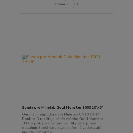
strana
z 1
Sonda pro Minelab Gold Monster 1000 10"x6"
Originální eliptická cívka Minelab GM10 10×6"
Double-D rozšiřuje záběr vašeho Gold Monster
1000 a pokryje více terénu.. Díky větší ploše
dosahuje lepší hloubky na středně velké zlaté
nugety, přičemž e...