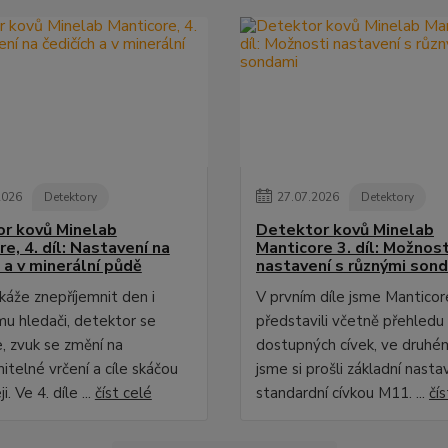
2026
Detektory
27
.
07
.
2026
Detektory
r kovů Minelab
Detektor kovů Minelab
e, 4. díl: Nastavení na
Manticore 3. díl: Možnost
 a v minerální půdě
nastavení s různými son
káže znepříjemnit den i
V prvním díle jsme Manticor
u hledači, detektor se
představili včetně přehledu
, zvuk se změní na
dostupných cívek, ve druhém
itelné vrčení a cíle skáčou
jsme si prošli základní nasta
i. Ve 4. díle ...
číst celé
standardní cívkou M11. ...
čís