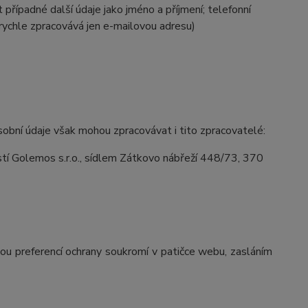
případné další údaje jako jméno a příjmení; telefonní
rychle zpracovává jen e-mailovou adresu)
obní údaje však mohou zpracovávat i tito zpracovatelé:
í Golemos s.r.o., sídlem Zátkovo nábřeží 448/73, 370
vou preferencí ochrany soukromí v patičce webu, zasláním