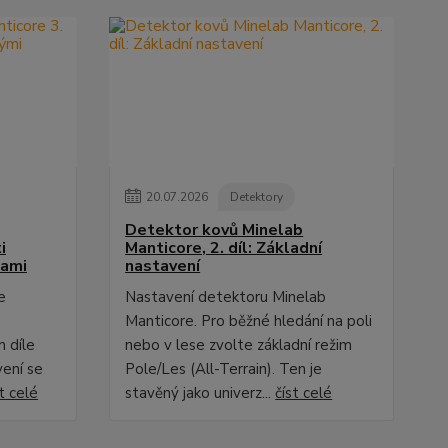
20
.
07
.
2026
Detektory
Detektor kovů Minelab
i
Manticore, 2. díl: Základní
dami
nastavení
e
Nastavení detektoru Minelab
Manticore. Pro běžné hledání na poli
 díle
nebo v lese zvolte základní režim
vení se
Pole/Les (All-Terrain). Ten je
t celé
stavěný jako univerz...
číst celé