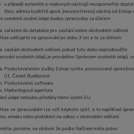
v případě externích e-mailových nástrojů nezapomeňte doplnit 
číslo; adresu bydliště apod. (newsletterový nástroj od Eshop-
e uvedené osobní údaje budou zpracovány za účelem:
zařazení do databáze pro zasílání online obchodních sdělení.
hlas udělujete na zpracování po dobu 3 let a to za účelem:
zasílání obchodních sdělení, pokud tuto dobu neprodloužíte
acování osobních údajů je prováděno Správcem osobních údajů, os
Poskytovatelem služby Eshop-rychle, provozované společnost
01, České Budějovice
Poskytovatel softwaru
Marketingová agentura
bní údaje nebudou předány mimo území EU.
hlas se zpracováním lze vzít kdykoliv zpět, a to například úpra
isu, emailu nebo proklikem na odkaz v obchodním sdělení.
měte, prosíme, na vědomí, že podle Nařízení máte právo: