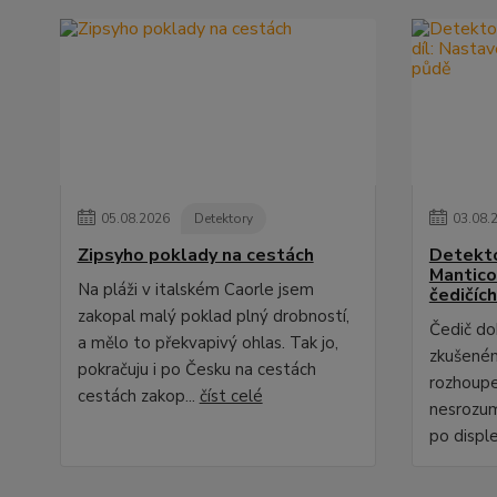
05
.
08
.
2026
Detektory
03
.
08
.
Zipsyho poklady na cestách
Detekto
Manticor
Na pláži v italském Caorle jsem
čedičích
zakopal malý poklad plný drobností,
Čedič do
a mělo to překvapivý ohlas. Tak jo,
zkušeném
pokračuju i po Česku na cestách
rozhoupe
cestách zakop...
číst celé
nesrozum
po displej