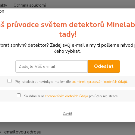
akty
Ochrana soukromí
Nevíte
š průvodce světem detektorů Minelab
Hledat
+420
(Po-Čt
tady!
ybrat správný detektor? Zadej svůj e-mail a my ti pošleme návod
ouhlas se zpracováním osobních údajů pro účely rozesílky e-mailových obc
čeho vybírat.
las se zpracováním osobních úda
Odeslat
ových obchodních sdělení
Přeji si odebírat novinky e-mailem dle
podmínek zpracování osobních údajů
.
lujete tímto souhlas Zipsy s.r.o., se sídlem Marvanova 277
Souhlasím se
zpracováním osobních údajů
pro účely registrace.
jského soudu v Ústí nad Labem , C 46839,
(dále jen
„Správce“
) č. 2016/679 o ochraně fyzických osob v souvislosti se zpraco
šení směrnice 95/46/ES (obecné nařízení o ochraně osobních údaj
Zavřít
je:
emailovou adresu