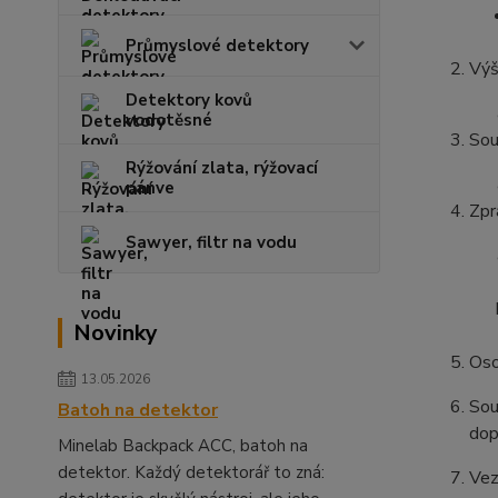
Průmyslové detektory
Výš
Detektory kovů
vodotěsné
Sou
Rýžování zlata, rýžovací
pánve
Zpr
Sawyer, filtr na vodu
Novinky
Oso
13.05.2026
Sou
Batoh na detektor
dop
Minelab Backpack ACC, batoh na
detektor. Každý detektorář to zná:
Vez