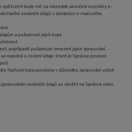
o zpětvzetí bude mít za následek ukončení rozesílky e-
 odstranění osobních údajů z databáze e-mailového
vává
dajům a požadovat jejich kopii
sitelnost
vit, popřípadě požadovat omezení jejich zpracování
se nejedná o osobní údaje, které je Správce povinen
pisů
dle Nařízení byla porušena v důsledku zpracování vašich
e zpracováním osobních údajů se obrátit na Správce nebo