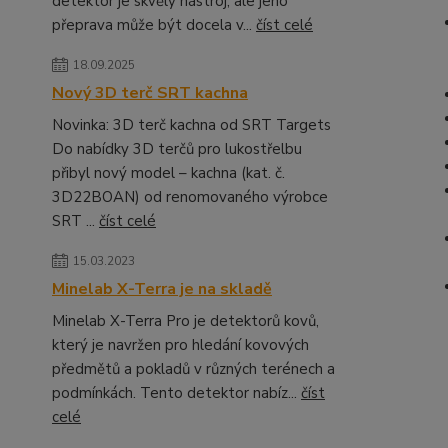
detektor je skvělý nástroj, ale jeho
přeprava může být docela v...
číst celé
18.09.2025
Nový 3D terč SRT kachna
Novinka: 3D terč kachna od SRT Targets
Do nabídky 3D terčů pro lukostřelbu
přibyl nový model – kachna (kat. č.
3D22BOAN) od renomovaného výrobce
SRT ...
číst celé
15.03.2023
Minelab X-Terra je na skladě
Minelab X-Terra Pro je detektorů kovů,
který je navržen pro hledání kovových
předmětů a pokladů v různých terénech a
podmínkách. Tento detektor nabíz...
číst
celé