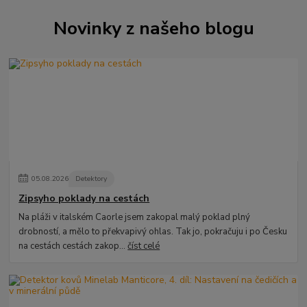
Novinky z našeho blogu
05
.
08
.
2026
Detektory
Zipsyho poklady na cestách
Na pláži v italském Caorle jsem zakopal malý poklad plný
drobností, a mělo to překvapivý ohlas. Tak jo, pokračuju i po Česku
na cestách cestách zakop...
číst celé