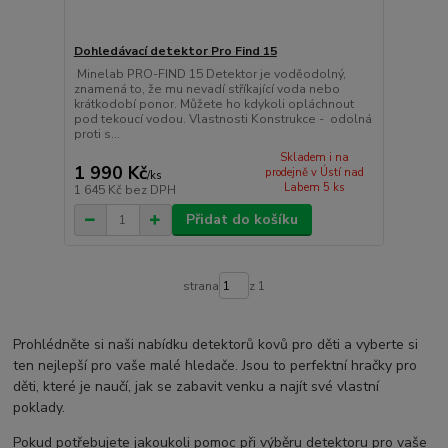
Dohledávací detektor Pro Find 15
Minelab PRO-FIND 15 Detektor je voděodolný,
znamená to, že mu nevadí stříkající voda nebo
krátkodobí ponor. Můžete ho kdykoli opláchnout
pod tekoucí vodou. Vlastnosti Konstrukce - odolná
proti s...
Skladem i na
1 990 Kč
prodejně v Ústí nad
/
ks
Labem 5 ks
1 645 Kč
bez DPH
Přidat do košíku
strana
z 1
Prohlédněte si naši nabídku detektorů kovů pro děti a vyberte si
ten nejlepší pro vaše malé hledače. Jsou to perfektní hračky pro
děti, které je naučí, jak se zabavit venku a najít své vlastní
poklady.
Pokud potřebujete jakoukoli pomoc při výběru detektoru pro vaše