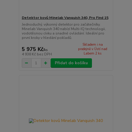
Detektor kovů Minelab Vanquish 340, Pro Find 15
Jednoduchý, výkonný detektor pro začátečníky.
Minelab Vanquish 340 nabízí Multi-IQ technologii,
vodotěsnou cívku a snadné ovládání. Ideální pro
první kroky v hledání pokladů.
Skladem i na
5 975 Kč
prodejně v Ústí nad
/
ks
Labem 2 ks
4 938 Kč
bez DPH
Přidat do košíku