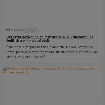
03
.
08
.
2026
Detektory
Detektor kovů Minelab Manticore, 4. díl: Nastavení na
čedičích a v minerální půdě
Čedič dokáže znepříjemnit den i zkušenému hledači, detektor se
rozhoupe, zvuk se změní na nesrozumitelné vrčení a cíle skáčou po
displeji. Ve 4. díle ...
číst celé