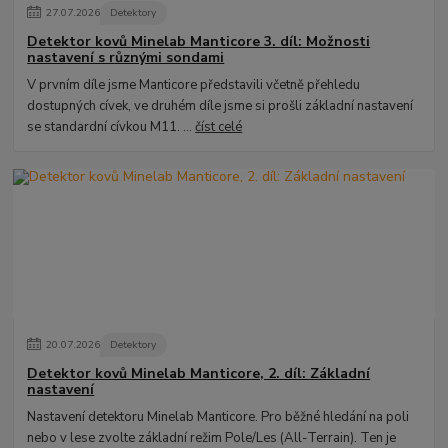
27
.
07
.
2026
Detektory
Detektor kovů Minelab Manticore 3. díl: Možnosti
nastavení s různými sondami
V prvním díle jsme Manticore představili včetně přehledu
dostupných cívek, ve druhém díle jsme si prošli základní nastavení
se standardní cívkou M11. ...
číst celé
20
.
07
.
2026
Detektory
Detektor kovů Minelab Manticore, 2. díl: Základní
nastavení
Nastavení detektoru Minelab Manticore. Pro běžné hledání na poli
nebo v lese zvolte základní režim Pole/Les (All-Terrain). Ten je