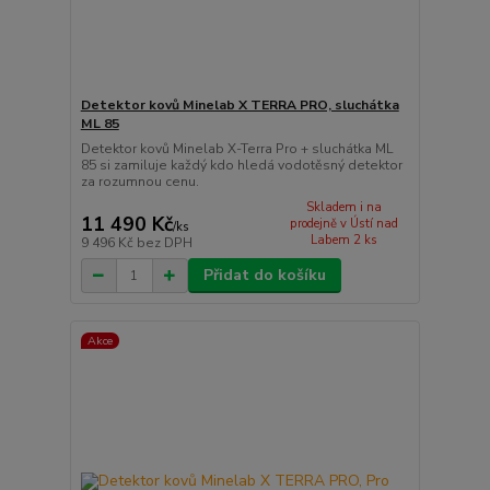
Detektor kovů Minelab X TERRA PRO, sluchátka
ML 85
Detektor kovů Minelab X-Terra Pro + sluchátka ML
85 si zamiluje každý kdo hledá vodotěsný detektor
za rozumnou cenu.
Skladem i na
11 490 Kč
prodejně v Ústí nad
/
ks
Labem 2 ks
9 496 Kč
bez DPH
Přidat do košíku
Akce