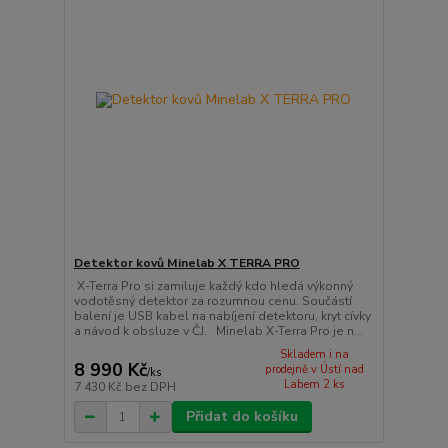
Detektor kovů Minelab X TERRA PRO
X-Terra Pro si zamiluje každý kdo hledá výkonný
vodotěsný detektor za rozumnou cenu. Součástí
balení je USB kabel na nabíjení detektoru, kryt cívky
a návod k obsluze v ČJ. Minelab X-Terra Pro je n...
Skladem i na
8 990 Kč
prodejně v Ústí nad
/
ks
Labem 2 ks
7 430 Kč
bez DPH
Přidat do košíku