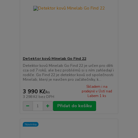
Detektor kovů Minelab Go Find 22
Detektor kovů Minelab Go Find 22 je určen pro děti
cca od 7 roků, ale bez problémů si s ním zahledají i
rodiče. Go Find 22 je detektor kovů od společnosti
Minelab, který je navržen pro začátečníky, k...
Skladem i na
3 990 Kč
prodejně v Ústí nad
/
ks
Labem 1 ks
3 298 Kč
bez DPH
Přidat do košíku
Novinka