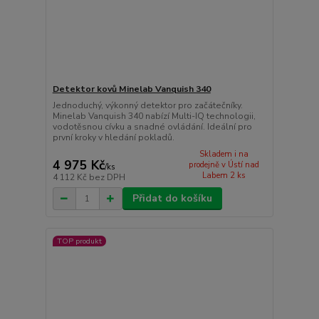
Detektor kovů Minelab Vanquish 340
Jednoduchý, výkonný detektor pro začátečníky.
Minelab Vanquish 340 nabízí Multi-IQ technologii,
vodotěsnou cívku a snadné ovládání. Ideální pro
první kroky v hledání pokladů.
Skladem i na
4 975 Kč
prodejně v Ústí nad
/
ks
Labem 2 ks
4 112 Kč
bez DPH
Přidat do košíku
TOP produkt