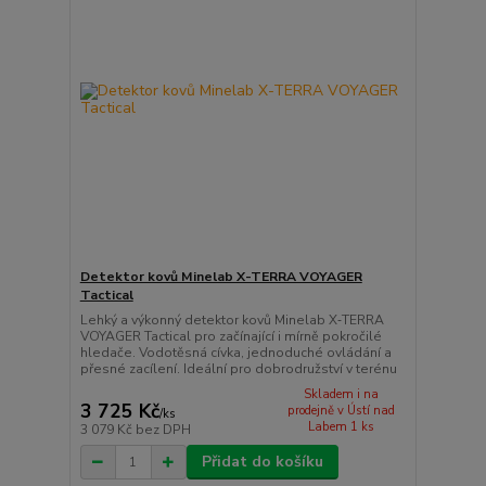
Detektor kovů Minelab X-TERRA VOYAGER
Tactical
Lehký a výkonný detektor kovů Minelab X‑TERRA
VOYAGER Tactical pro začínající i mírně pokročilé
hledače. Vodotěsná cívka, jednoduché ovládání a
přesné zacílení. Ideální pro dobrodružství v terénu
Skladem i na
3 725 Kč
prodejně v Ústí nad
/
ks
Labem 1 ks
3 079 Kč
bez DPH
Přidat do košíku