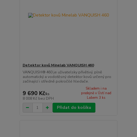
Detektor kovů Minelab VANQUISH 460
VANQUISH® 460 je uživatelsky přívětivý, plně
automatický a vodotěsný detektor kovů určený pro
začínající i středně pokročilé hledače.
Skladem i na
9 690 Kč
prodejně v Ústí nad
/
ks
Labem 3 ks
8 008 Kč
bez DPH
Přidat do košíku