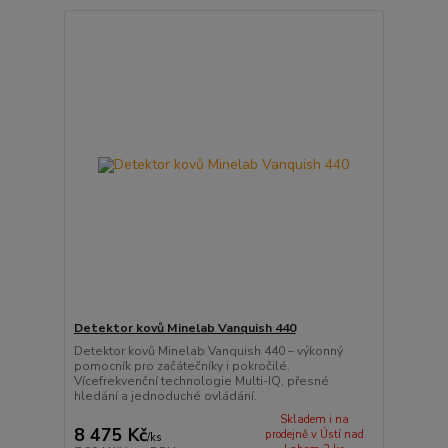
Detektor kovů Minelab Vanquish 440
Detektor kovů Minelab Vanquish 440 – výkonný
pomocník pro začátečníky i pokročilé.
Vícefrekvenční technologie Multi-IQ, přesné
hledání a jednoduché ovládání.
Skladem i na
8 475 Kč
prodejně v Ústí nad
/
ks