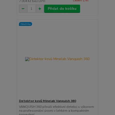
Labem 2 ks
7 004 Kč
bez DPH
Přidat do košíku
Novinka
Detektor kovů Minelab Vanquish 360
VANQUISH 360 přináší efektivní detekci s výkonem
na profesionální úrovni v lehkém a kompaktním
provedení.