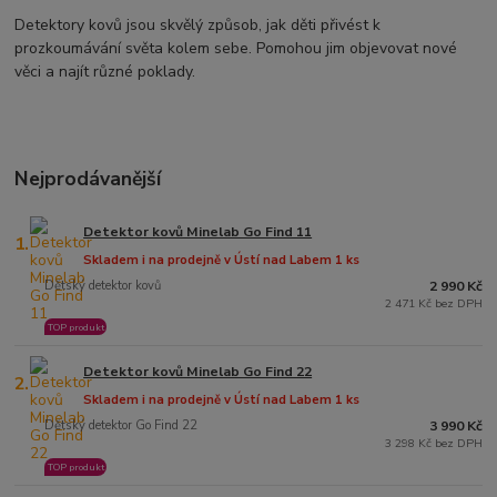
Detektory kovů jsou skvělý způsob, jak děti přivést k
prozkoumávání světa kolem sebe. Pomohou jim objevovat nové
věci a najít různé poklady.
Nejprodávanější
Detektor kovů Minelab Go Find 11
1.
Skladem i na prodejně v Ústí nad Labem 1 ks
Dětský detektor kovů
2 990 Kč
2 471 Kč bez DPH
TOP produkt
Detektor kovů Minelab Go Find 22
2.
Skladem i na prodejně v Ústí nad Labem 1 ks
Dětský detektor Go Find 22
3 990 Kč
3 298 Kč bez DPH
TOP produkt