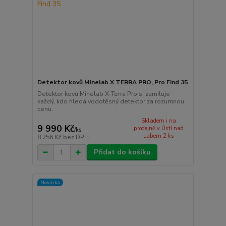
Detektor kovů Minelab X TERRA PRO, Pro Find 35
Detektor kovů Minelab X-Terra Pro si zamiluje
každý, kdo hledá vodotěsný detektor za rozumnou
cenu.
Skladem i na
9 990 Kč
prodejně v Ústí nad
/
ks
Labem 2 ks
8 256 Kč
bez DPH
Přidat do košíku
Novinka