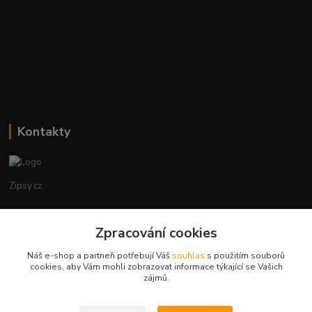
Kontakty
Zipsy.cz
Tomáš Prejza
+420774877333
Zpracování cookies
(Po-Čtv, 8-15 hod.)
Náš e-shop a partneři potřebují Váš
souhlas
s použitím souborů
cookies, aby Vám mohli zobrazovat informace týkající se Vašich
obchod@zipsy.cz
zájmů.