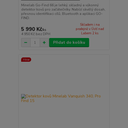
Minelab Go-Find 66 je lehký, skladný a výkonný
detektor kovů pro začátečníky. Nabízí skvělý dosah,
přesnou identifikaci cílů, Bluetooth a aplikaci GO-
FIND.
Skladem i na
5 990 Kč
prodejně v Ústí nad
/
ks
Labem 2 ks
4 950 Kč
bez DPH
Přidat do košíku
Akce