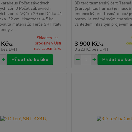
skarabeus Počet závodních
3D terč tasmánský čert Tasmá
ých zón 3 Počet zábavných
(Sarcophilus harrisii) je masož
ých zón 4 Výška 29 cm Délka 41
endemický pro Tasmánii, což je
bka 32 cm Hmotnost 4,5 kg
ostrov. Je známý svým charakt
valita materiálů: Terče SRT Italy
vzhledem, hlasitým projevem a 
beny z ...
Skladem i na
 Kč
3 900 Kč
prodejně v Ústí
cen
/
ks
/
ks
nad Labem 2 ks
č
bez DPH
3 223 Kč
bez DPH
Přidat do košíku
Přidat do ko