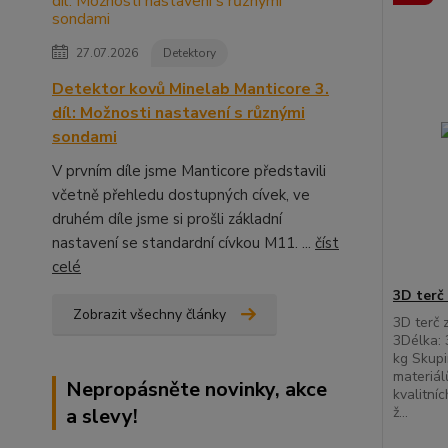
27.07.2026
Detektory
Detektor kovů Minelab Manticore 3.
díl: Možnosti nastavení s různými
sondami
V prvním díle jsme Manticore představili
včetně přehledu dostupných cívek, ve
druhém díle jsme si prošli základní
nastavení se standardní cívkou M11. ...
číst
celé
3D terč 
Zobrazit všechny články
3D terč 
3Délka:
kg Skupi
materiál
Nepropásněte novinky, akce
kvalitníc
a slevy!
ž...