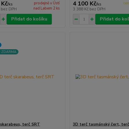
 Kč
4 100 Kč
prodejně v Ústí
cen
/
ks
/
ks
nad Labem 2 ks
č
bez DPH
3 388 Kč
bez DPH
Přidat do košíku
Přidat do ko
a ZDARMA
 skarabeus, terč SRT
3D terč tasmánský čert, ter