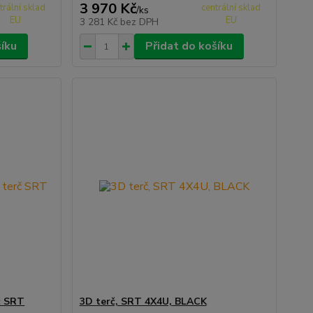
3 970 Kč
trální sklad
centrální sklad
/
ks
EU
EU
3 281 Kč
bez DPH
šíku
Přidat do košíku
č SRT
3D terč, SRT 4X4U, BLACK