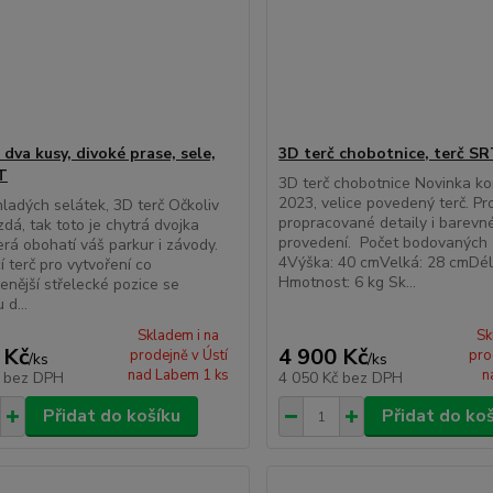
 dva kusy, divoké prase, sele,
3D terč chobotnice, terč S
T
3D terč chobotnice Novinka k
2023, velice povedený terč. Pr
ladých selátek, 3D terč Očkoliv
propracované detaily i barevn
zdá, tak toto je chytrá dvojka
provedení. Počet bodovaných 
terá obohatí váš parkur i závody.
4Výška: 40 cmVelká: 28 cmDél
í terč pro vytvoření co
Hmotnost: 6 kg Sk...
zenější střelecké pozice se
 d...
Skladem i na
Sk
 Kč
4 900 Kč
prodejně v Ústí
pro
/
ks
/
ks
nad Labem 1 ks
n
č
bez DPH
4 050 Kč
bez DPH
Přidat do košíku
Přidat do ko