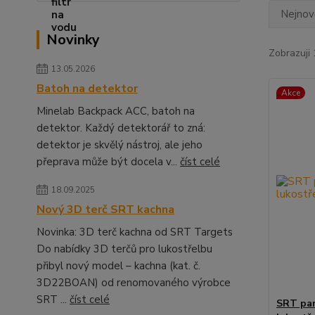
Nejnově
Novinky
Zobrazuji 
13.05.2026
Batoh na detektor
Akce
Minelab Backpack ACC, batoh na
detektor. Každý detektorář to zná:
detektor je skvělý nástroj, ale jeho
přeprava může být docela v...
číst celé
18.09.2025
Nový 3D terč SRT kachna
Novinka: 3D terč kachna od SRT Targets
Do nabídky 3D terčů pro lukostřelbu
přibyl nový model – kachna (kat. č.
3D22BOAN) od renomovaného výrobce
SRT ...
číst celé
SRT pan