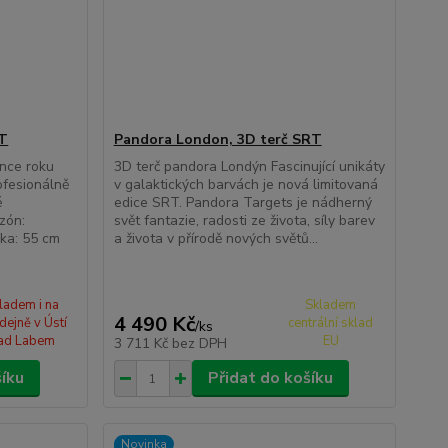
RT
Pandora London, 3D terč SRT
once roku
3D terč pandora Londýn Fascinující unikáty
ofesionálně
v galaktických barvách je nová limitovaná
é
edice SRT. Pandora Targets je nádherný
zón:
svět fantazie, radosti ze života, síly barev
ka: 55 cm
a života v přírodě nových světů...
ladem i na
Skladem
4 490 Kč
dejně v Ústí
centrální sklad
/
ks
ad Labem
EU
3 711 Kč
bez DPH
šíku
Přidat do košíku
Novinka