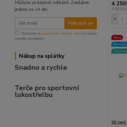
Můžete se kdykoli odhlásit. Zasíláme
4 250
jednou za 14 dní.
3 512 K
Přihlásit se
Souhlasím se
zpracováním osobních údajů
za účelem
Akce
rozesílky newsletteru.
Novinka
Doprav
Nákup na splátky
Snadno a rychle
Terče pro sportovní
lukostřelbu
3D terč