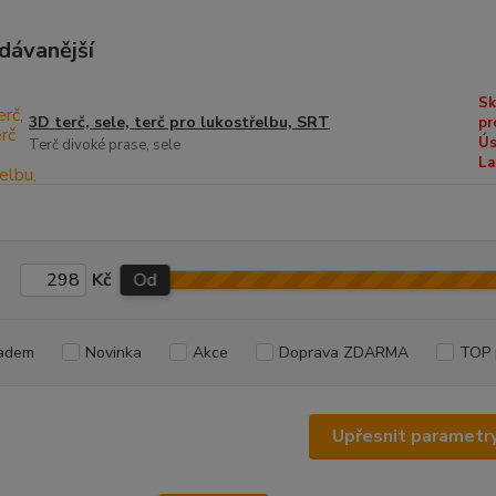
dávanější
Sk
3D terč, sele, terč pro lukostřelbu, SRT
pr
Ús
Terč divoké prase, sele
La
Kč
Od
adem
Novinka
Akce
Doprava ZDARMA
TOP 
Upřesnit parametr