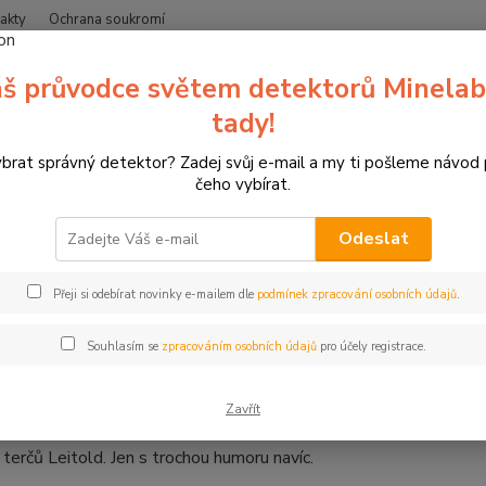
akty
Ochrana soukromí
Nevíte
š průvodce světem detektorů Minelab
Hledat
+420
(Po-Čt
tady!
ybrat správný detektor? Zadej svůj e-mail a my ti pošleme návod
erče pro sportovní lukostřelbu
Zábavné terče
čeho vybírat.
Odeslat
Přeji si odebírat novinky e-mailem dle
podmínek zpracování osobních údajů
.
vné 3D terče Leitold
Souhlasím se
zpracováním osobních údajů
pro účely registrace.
D terče Leitold přinášejí na střelnici úsměv na tváři. Netradiční m
Zavřít
pestří každý trénink i závodní trasu. Stejná kvalitní samoopravn
 terčů Leitold. Jen s trochou humoru navíc.