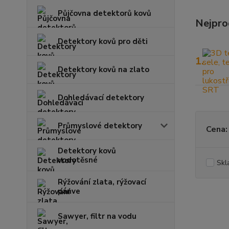
Půjčovna detektorů kovů
Nejpro
Detektory kovů pro děti
1.
Detektory kovů na zlato
Dohledávací detektory
Průmyslové detektory
Cena:
Detektory kovů
vodotěsné
Skl
Rýžování zlata, rýžovací
pánve
Sawyer, filtr na vodu