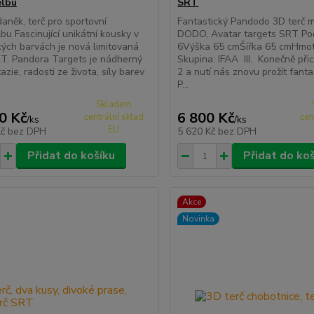
elbu
SRT
daněk, terč pro sportovní
Fantastický Pandodo 3D terč 
lbu Fascinující unikátní kousky v
DODO, Avatar targets SRT Po
kých barvách je nová limitovaná
6Výška 65 cmŠířka 65 cmHmot
T. Pandora Targets je nádherný
Skupina: IFAA III. Konečně při
azie, radosti ze života, síly barev
2 a nutí nás znovu prožít fanta
P...
Skladem
0 Kč
6 800 Kč
centrální sklad
cen
/
ks
/
ks
EU
Kč
bez DPH
5 620 Kč
bez DPH
Přidat do košíku
Přidat do ko
Akce
Novinka