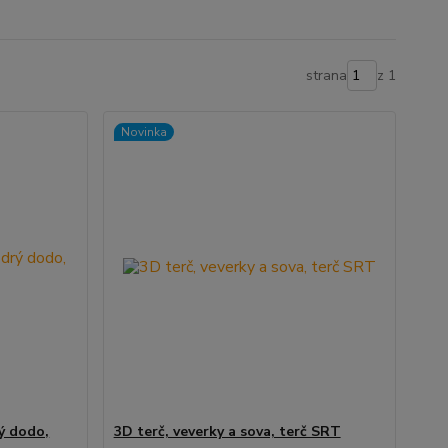
strana
z 1
Novinka
ý dodo,
3D terč, veverky a sova, terč SRT