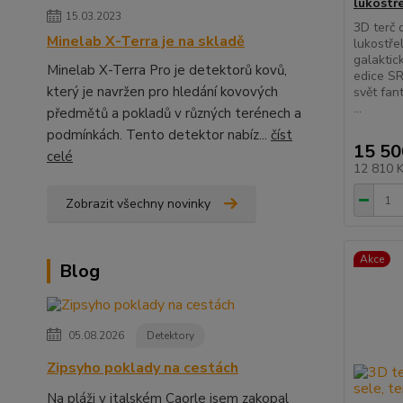
lukostř
15.03.2023
3D terč 
Minelab X-Terra je na skladě
lukostře
galaktic
Minelab X-Terra Pro je detektorů kovů,
edice SR
který je navržen pro hledání kovových
svět fant
...
předmětů a pokladů v různých terénech a
podmínkách. Tento detektor nabíz...
číst
15 50
celé
12 810 
Zobrazit všechny novinky
Akce
Blog
05.08.2026
Detektory
Zipsyho poklady na cestách
Na pláži v italském Caorle jsem zakopal