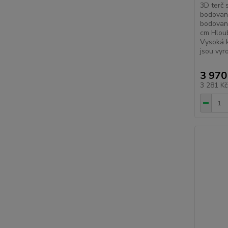
3D terč 
bodovan
bodovan
cm Hlou
Vysoká k
jsou vyro
3 970
3 281 K