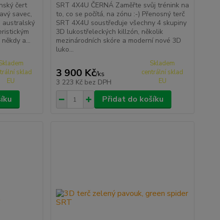
nský čert
SRT 4X4U ČERNÁ Zaměřte svůj trénink na
ravý savec,
to, co se počítá, na zónu :-) Přenosný terč
 australský
SRT 4X4U soustřeďuje všechny 4 skupiny
eristickým
3D lukostřeleckých killzón, několik
někdy a...
mezinárodních skóre a moderní nové 3D
luko...
Skladem
Skladem
3 900 Kč
trální sklad
centrální sklad
/
ks
EU
EU
3 223 Kč
bez DPH
šíku
Přidat do košíku