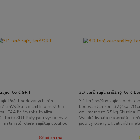
zajíc, terč SRT
3D terč zajíc sněžný, terč Le
zajíc Počet bodovaných zón:
3D terč sněžný zajíc s podsta
 37 cmVýška: 78 cmHmotnost 5,5
bodovaných zón: 3Výška: 78 c
na: IFAA IV. Vysoká kvalita
cmHmotnost: 5,5 kg Skupina IF
ů: Terče SRT Italy jsou vyrobeny z
Vysoká kvalita materiálů: Terč
h materiálů, které zajišťují dlouhou
jsou vyrobeny z kvalitních mater
Skladem i na