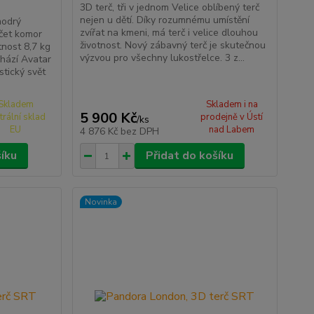
3D terč, tři v jednom Velice oblíbený terč
nejen u dětí. Díky rozumnému umístění
modrý
zvířat na kmeni, má terč i velice dlouhou
čet komor
životnost. Nový zábavný terč je skutečnou
nost 8,7 kg
výzvou pro všechny lukostřelce. 3 z...
chází Avatar
stický svět
Skladem
Skladem i na
5 900 Kč
trální sklad
prodejně v Ústí
/
ks
EU
nad Labem
4 876 Kč
bez DPH
šíku
Přidat do košíku
Novinka