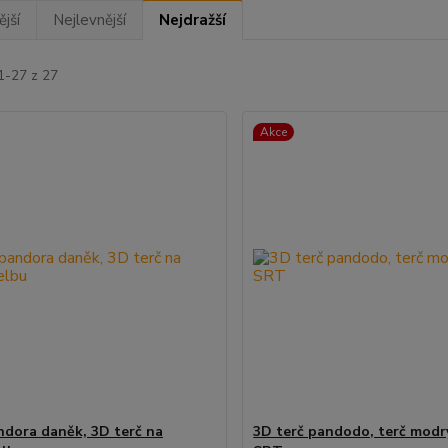
jší
Nejlevnější
Nejdražší
1-27 z 27
Akce
dora daněk, 3D terč na
3D terč pandodo, terč modr