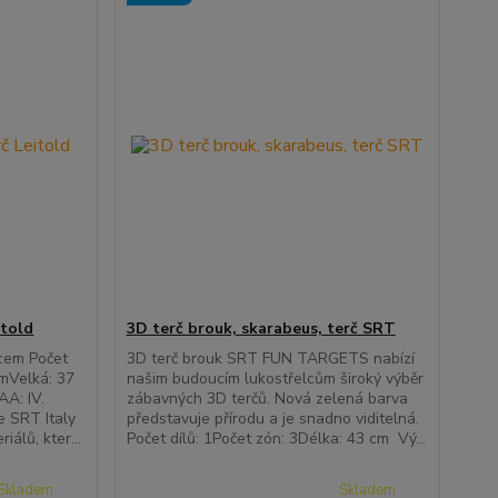
itold
3D terč brouk, skarabeus, terč SRT
vcem Počet
3D terč brouk SRT FUN TARGETS nabízí
mVelká: 37
našim budoucím lukostřelcům široký výběr
AA: IV.
zábavných 3D terčů. Nová zelená barva
e SRT Italy
představuje přírodu a je snadno viditelná.
iálů, kter...
Počet dílů: 1Počet zón: 3Délka: 43 cm Vý...
Skladem
Skladem