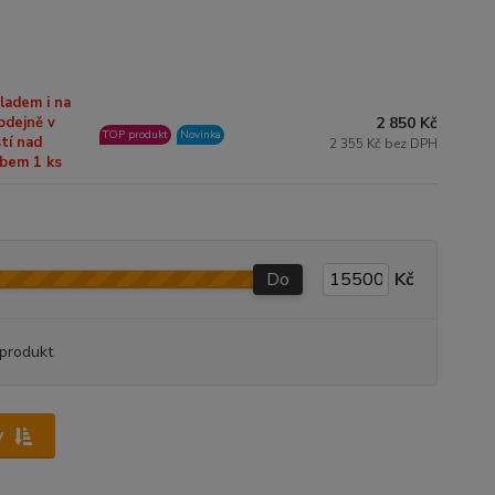
ladem i na
2 850 Kč
odejně v
TOP produkt
Novinka
tí nad
2 355 Kč bez DPH
bem 1 ks
Do
Kč
produkt
y