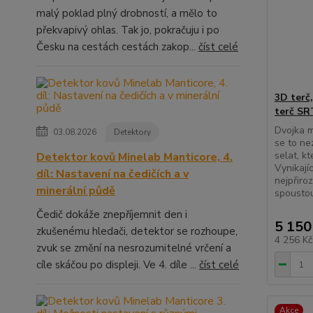
malý poklad plný drobností, a mělo to
překvapivý ohlas. Tak jo, pokračuju i po
Česku na cestách cestách zakop...
číst celé
3D terč,
terč SR
Dvojka m
03.08.2026
Detektory
se to ne
selat, k
Detektor kovů Minelab Manticore, 4.
Vynikajíc
díl: Nastavení na čedičích a v
nejpřiro
minerální půdě
spoustou
Čedič dokáže znepříjemnit den i
5 150
zkušenému hledači, detektor se rozhoupe,
4 256 K
zvuk se změní na nesrozumitelné vrčení a
cíle skáčou po displeji. Ve 4. díle ...
číst celé
Akce