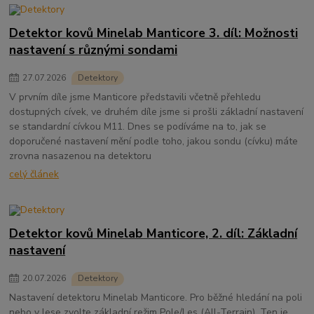
Detektor kovů Minelab Manticore 3. díl: Možnosti
nastavení s různými sondami
27
.
07
.
2026
Detektory
V prvním díle jsme Manticore představili včetně přehledu
dostupných cívek, ve druhém díle jsme si prošli základní nastavení
se standardní cívkou M11. Dnes se podíváme na to, jak se
doporučené nastavení mění podle toho, jakou sondu (cívku) máte
zrovna nasazenou na detektoru
celý článek
Detektor kovů Minelab Manticore, 2. díl: Základní
nastavení
20
.
07
.
2026
Detektory
Nastavení detektoru Minelab Manticore. Pro běžné hledání na poli
nebo v lese zvolte základní režim Pole/Les (All-Terrain). Ten je