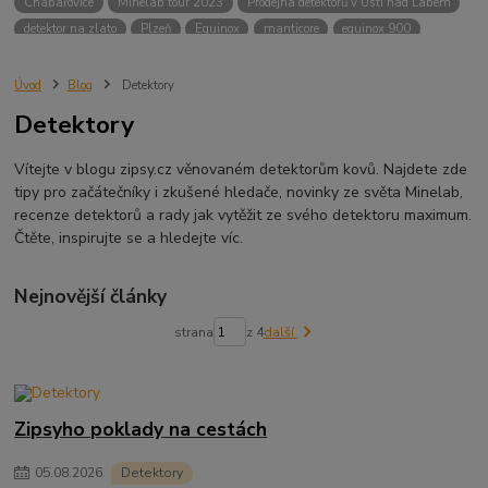
Chabařovice
Minelab tour 2023
Prodejna detektorů v Ústí nad Labem
detektor na zlato
Plzeň
Equinox
manticore
equinox 900
Minelab Manticore
návod
X terra
Equinox 700
Sraz detektorů
Sraz detektorářů
Minelab X-Terra Pro
prodej detektorů
chabařovice
Úvod
Blog
Detektory
3D terč
akce
Detektor
360
460
Ústí nad Labem
Detektory
ÚSTÍ NAD LABEM
GPZ 8000 THREE COIL PACK
vodotěsný detektor
nastavení detektoru
seriál
Pokročilé nastavení
Adventure menu
Vítejte v blogu zipsy.cz věnovaném detektorům kovů. Najdete zde
Jídlo na cesty
Mníšek u Liberece
Karlovy Vary
Equinox 900
tipy pro začátečníky i zkušené hledače, novinky ze světa Minelab,
Soutěž o detektor
Severní Čechy
hledání pokladů
recenze detektorů a rady jak vytěžit ze svého detektoru maximum.
Čtěte, inspirujte se a hledejte víc.
technologie Multi IQ
Nejnovější články
strana
z 4
další
Zipsyho poklady na cestách
05
.
08
.
2026
Detektory