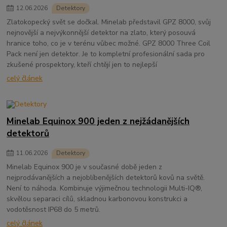
12
.
06
.
2026
Detektory
Zlatokopecký svět se dočkal. Minelab představil GPZ 8000, svůj
nejnovější a nejvýkonnější detektor na zlato, který posouvá
hranice toho, co je v terénu vůbec možné. GPZ 8000 Three Coil
Pack není jen detektor. Je to kompletní profesionální sada pro
zkušené prospektory, kteří chtějí jen to nejlepší
celý článek
Minelab Equinox 900 jeden z nejžádanějších
detektorů
11
.
06
.
2026
Detektory
Minelab Equinox 900 je v současné době jeden z
nejprodávanějších a nejoblíbenějších detektorů kovů na světě.
Není to náhoda. Kombinuje výjimečnou technologii Multi-IQ®,
skvělou separaci cílů, skladnou karbonovou konstrukci a
vodotěsnost IP68 do 5 metrů.
celý článek