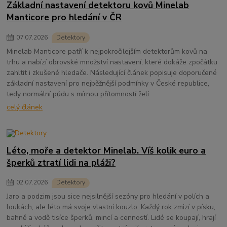
Základní nastavení detektoru kovů Minelab
Manticore pro hledání v ČR
07
.
07
.
2026
Detektory
Minelab Manticore patří k nejpokročilejším detektorům kovů na
trhu a nabízí obrovské množství nastavení, které dokáže zpočátku
zahltit i zkušené hledače. Následující článek popisuje doporučené
základní nastavení pro nejběžnější podmínky v České republice,
tedy normální půdu s mírnou přítomností želí
celý článek
Léto, moře a detektor Minelab. Víš kolik euro a
šperků ztratí lidi na pláži?
02
.
07
.
2026
Detektory
Jaro a podzim jsou sice nejsilnější sezóny pro hledání v polích a
loukách, ale léto má svoje vlastní kouzlo. Každý rok zmizí v písku,
bahně a vodě tisíce šperků, mincí a cenností. Lidé se koupají, hrají