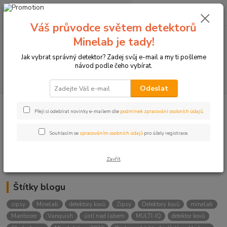
0
ks
+420774877333
za
0 Kč
(Po-Čtv, 8-15 hod.)
Váš průvodce světem detektorů
Minelab je tady!
Menu
Jak vybrat správný detektor? Zadej svůj e-mail a my ti pošleme
návod podle čeho vybírat.
Hledat
Odeslat
Přeji si odebírat novinky e-mailem dle
podmínek zpracování osobních údajů
.
Kategorie blogu
Detektory
Souhlasím se
zpracováním osobních údajů
pro účely registrace.
Lukostřelba
Zavřít
Štítky blogu
zipsy
Minelab
detektory kovů
Zipsy
Detektory kovů
minelab
Manticore
Vanquish
ústí nad labem
MULTI-IQ
detektor kovů