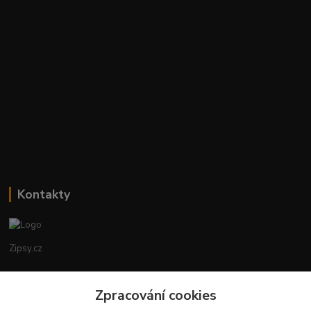
Kontakty
Zipsy.cz
Tomáš Prejza
+420774877333
Zpracování cookies
(Po-Čtv, 8-15 hod.)