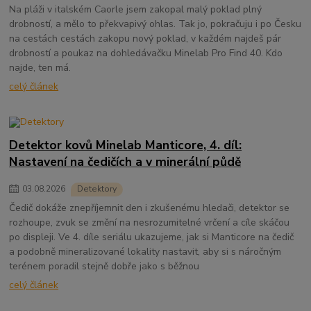
Na pláži v italském Caorle jsem zakopal malý poklad plný
drobností, a mělo to překvapivý ohlas. Tak jo, pokračuju i po Česku
na cestách cestách zakopu nový poklad, v každém najdeš pár
drobností a poukaz na dohledávačku Minelab Pro Find 40. Kdo
najde, ten má.
celý článek
Detektor kovů Minelab Manticore, 4. díl:
Nastavení na čedičích a v minerální půdě
03
.
08
.
2026
Detektory
Čedič dokáže znepříjemnit den i zkušenému hledači, detektor se
rozhoupe, zvuk se změní na nesrozumitelné vrčení a cíle skáčou
po displeji. Ve 4. díle seriálu ukazujeme, jak si Manticore na čedič
a podobně mineralizované lokality nastavit, aby si s náročným
terénem poradil stejně dobře jako s běžnou
celý článek