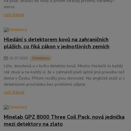
na pláži, skáčou do vody a přitom ztrácejí prsteny, náramky i
mince.
celý článek
Hledání s detektorem kovů na zahraničních
plážích, co říká zákon v jednotlivých zemích
01
.
07
.
2026
Detektory
Léto, dovolená a v kufru detektor kovů. Mnoho hledačů to každý
rok zkusí a ne každý ví, že v zahraničí platí úplně jiná pravidla než
doma v Česku. Přitom rozdíly jsou obrovské. Na anglické pláži si s
detektorem procházku bez problémů užijete.
celý článek
Minelab GPZ 8000 Three Coil Pack, nová jednička
mezi detektory na zlato