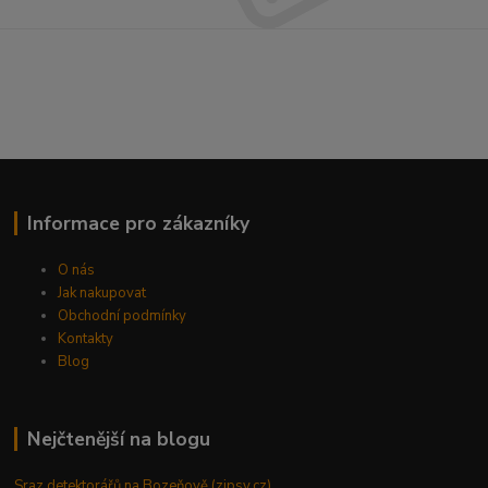
Informace pro zákazníky
O nás
Jak nakupovat
Obchodní podmínky
Kontakty
Blog
Nejčtenější na blogu
Sraz detektorářů na Bozeňově (zipsy.cz)