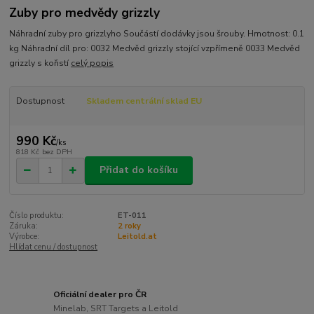
Zuby pro medvědy grizzly
Náhradní zuby pro grizzlyho Součástí dodávky jsou šrouby. Hmotnost: 0.1
kg Náhradní díl pro: 0032 Medvěd grizzly stojící vzpřímeně 0033 Medvěd
grizzly s kořistí
celý popis
Dostupnost
Skladem centrální sklad EU
990 Kč
/
ks
818 Kč
bez DPH
Přidat do košíku
Číslo produktu:
ET-011
Záruka:
2 roky
Výrobce:
Leitold.at
Hlídat cenu / dostupnost
Oficiální dealer pro ČR
Minelab, SRT Targets a Leitold