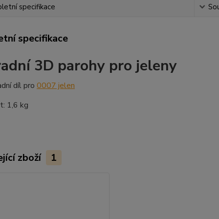
etní specifikace
Sou
tní specifikace
adní 3D parohy pro jeleny
dní díl pro
0007 jelen
: 1,6 kg
jící zboží
1