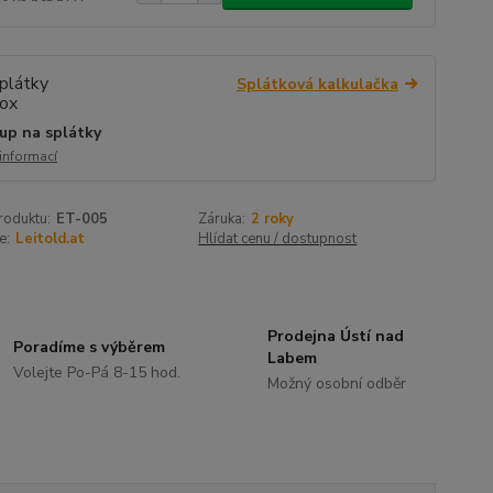
Splátková kalkulačka
up na splátky
 informací
roduktu:
ET-005
Záruka:
2 roky
e:
Leitold.at
Hlídat cenu / dostupnost
Prodejna Ústí nad
Poradíme s výběrem
Labem
Volejte Po-Pá 8-15 hod.
Možný osobní odběr