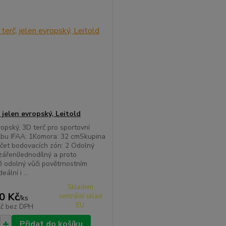
 jelen evropský, Leitold
ropský, 3D terč pro sportovní
lbu IFAA: 1Komora: 32 cmSkupina
čet bodovacích zón: 2 Odolný
zářeníJednodílný a proto
 odolný vůči povětrnostním
eální i ...
Skladem
0 Kč
centrální sklad
/
ks
EU
Kč
bez DPH
Přidat do košíku