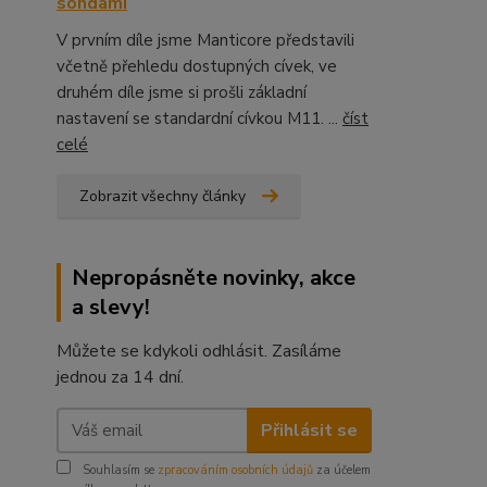
sondami
V prvním díle jsme Manticore představili
včetně přehledu dostupných cívek, ve
druhém díle jsme si prošli základní
nastavení se standardní cívkou M11. ...
číst
celé
Zobrazit všechny články
Nepropásněte novinky, akce
a slevy!
Můžete se kdykoli odhlásit. Zasíláme
jednou za 14 dní.
Přihlásit se
Souhlasím se
zpracováním osobních údajů
za účelem