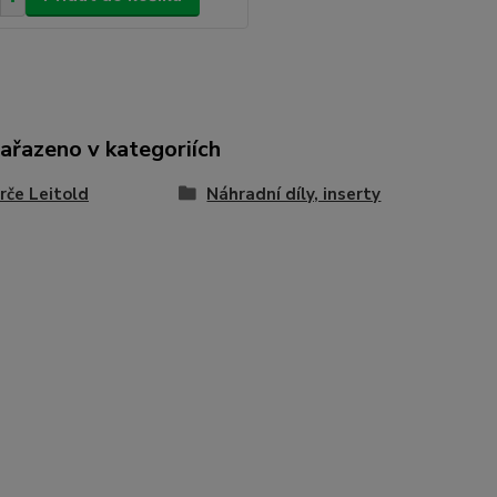
zařazeno v kategoriích
rče Leitold
Náhradní díly, inserty