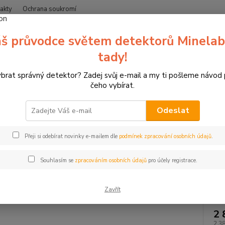
akty
Ochrana soukromí
Nevíte
š průvodce světem detektorů Minelab
Hledat
+420
(Po-Čt
tady!
ybrat správný detektor? Zadej svůj e-mail a my ti pošleme návod
erče pro sportovní lukostřelbu
3D terče Leitold
Náhradní díly, inser
čeho vybírat.
áhradní parohy pro jeleny
Odeslat
Náhrad
Přeji si odebírat novinky e-mailem dle
podmínek zpracování osobních údajů
.
Hmotno
Souhlasím se
zpracováním osobních údajů
pro účely registrace.
Dos
Zavřít
2 
2 3