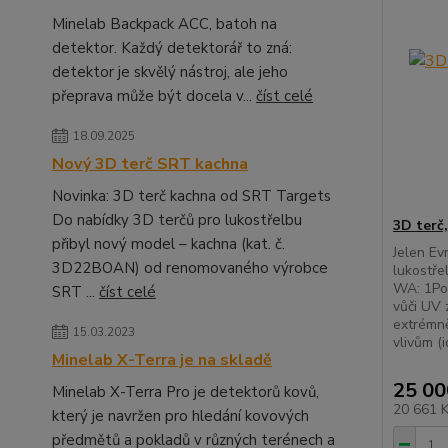
Minelab Backpack ACC, batoh na
detektor. Každý detektorář to zná:
detektor je skvělý nástroj, ale jeho
přeprava může být docela v...
číst celé
18.09.2025
Nový 3D terč SRT kachna
Novinka: 3D terč kachna od SRT Targets
Do nabídky 3D terčů pro lukostřelbu
3D terč,
přibyl nový model – kachna (kat. č.
Jelen Ev
3D22BOAN) od renomovaného výrobce
lukostře
WA: 1Po
SRT ...
číst celé
vůči UV 
extrémně
15.03.2023
vlivům (id
Minelab X-Terra je na skladě
25 00
Minelab X-Terra Pro je detektorů kovů,
20 661 
který je navržen pro hledání kovových
předmětů a pokladů v různých terénech a