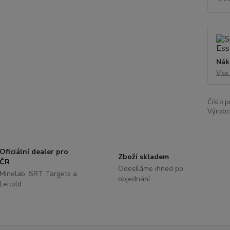
Nák
Více
Číslo p
Výrobc
Oficiální dealer pro
Zboží skladem
ČR
Odesíláme ihned po
Minelab, SRT Targets a
objednání
Leitold