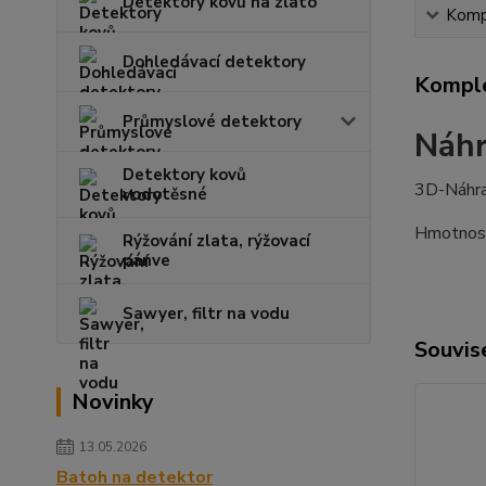
Detektory kovů na zlato
Kompl
Dohledávací detektory
Komple
Průmyslové detektory
Náhr
Detektory kovů
3D-Náhra
vodotěsné
Hmotnost
Rýžování zlata, rýžovací
pánve
Sawyer, filtr na vodu
Souvise
Novinky
13.05.2026
Batoh na detektor