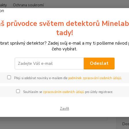
akty
Ochrana soukromí
Nevíte
š průvodce světem detektorů Minelab
Hledat
+420
(Po-Čt
tady!
ybrat správný detektor? Zadej svůj e-mail a my ti pošleme návod
erče pro sportovní lukostřelbu
3D terče Leitold
Zábavné terče
3
čeho vybírat.
ada terčů k vybarvení, edice blac
Odeslat
Vyba
TOP produkt
Přeji si odebírat novinky e-mailem dle
podmínek zpracování osobních údajů
.
Sada 3
malovat
Souhlasím se
zpracováním osobních údajů
pro účely registrace.
začnet
houbičk
Zavřít
Dos