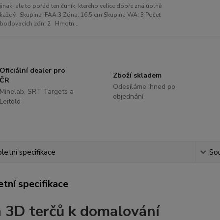
jinak, ale to pořád ten čuník, kterého velice dobře zná úplně
každý. Skupina IFAA:3 Zóna: 16,5 cm Skupina WA: 3 Počet
bodovacích zón: 2 Hmotn...
Oficiální dealer pro
Zboží skladem
ČR
Odesíláme ihned po
Minelab, SRT Targets a
objednání
Leitold
etní specifikace
Sou
tní specifikace
 3D terčů k domalování