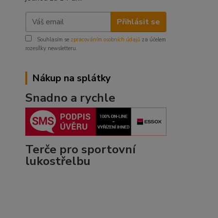
Přihlásit se
Souhlasím se
zpracováním osobních údajů
za účelem
rozesílky newsletteru.
Nákup na splátky
Snadno a rychle
Terče pro sportovní
lukostřelbu