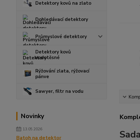
Detektory kovů na zlato
Dohledávací detektory
Průmyslové detektory
Detektory kovů
vodotěsné
Rýžování zlata, rýžovací
pánve
Sawyer, filtr na vodu
Kompl
Novinky
Komple
13.05.2026
Sada
Batoh na detektor