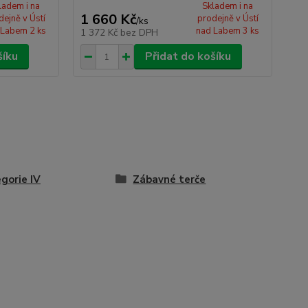
ladem i na
Skladem i na
1 660 Kč
dejně v Ústí
prodejně v Ústí
/
ks
 Labem 2 ks
nad Labem 3 ks
1 372 Kč
bez DPH
šíku
Přidat do košíku
gorie IV
Zábavné terče