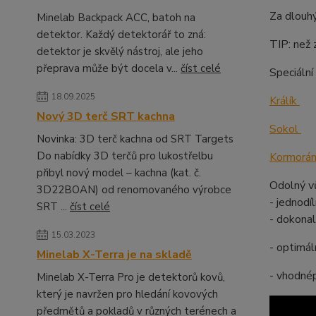
Za dlouhý
Minelab Backpack ACC, batoh na
detektor. Každý detektorář to zná:
TIP: než 
detektor je skvělý nástroj, ale jeho
přeprava může být docela v...
číst celé
Speciální
18.09.2025
Králík
Nový 3D terč SRT kachna
Sokol
Novinka: 3D terč kachna od SRT Targets
Do nabídky 3D terčů pro lukostřelbu
Kormorá
přibyl nový model – kachna (kat. č.
Odolný vů
3D22BOAN) od renomovaného výrobce
- jednodí
SRT ...
číst celé
- dokonal
15.03.2023
- optimál
Minelab X-Terra je na skladě
- vhodné
Minelab X-Terra Pro je detektorů kovů,
který je navržen pro hledání kovových
předmětů a pokladů v různých terénech a