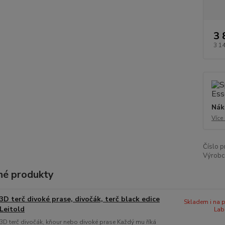
3 
3 1
Nák
Více
Číslo p
Výrobc
é produkty
3D terč divoké prase, divočák, terč black edice
Skladem i na p
Leitold
Lab
3D terč divočák, kňour nebo divoké prase Každý mu říká