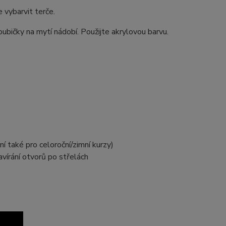
e vybarvit terče.
ubičky na mytí nádobí. Použijte akrylovou barvu.
í také pro celoroční/zimní kurzy)
vírání otvorů po střelách