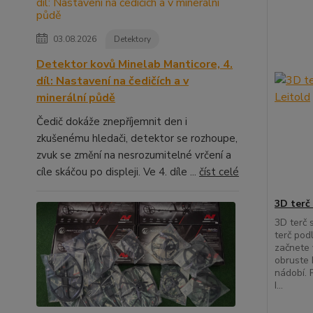
03.08.2026
Detektory
Detektor kovů Minelab Manticore, 4.
díl: Nastavení na čedičích a v
minerální půdě
Čedič dokáže znepříjemnit den i
zkušenému hledači, detektor se rozhoupe,
zvuk se změní na nesrozumitelné vrčení a
cíle skáčou po displeji. Ve 4. díle ...
číst celé
3D terč 
3D terč 
terč pod
začnete 
obruste 
nádobí. 
I...