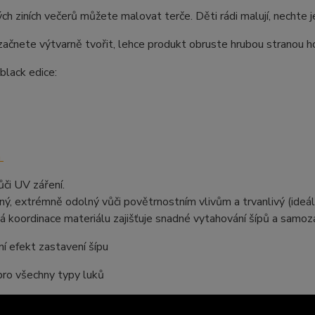
ch ziních večerů můžete malovat terče. Děti rádi malují, nechte j
začnete výtvarně tvořit, lehce produkt obruste hrubou stranou ho
 black edice:
n
či UV záření.
lný, extrémně odolný vůči povětrnostním vlivům a trvanlivý (ideáln
á koordinace materiálu zajišťuje snadné vytahování šípů a samoza
ní efekt zastavení šípu
pro všechny typy luků