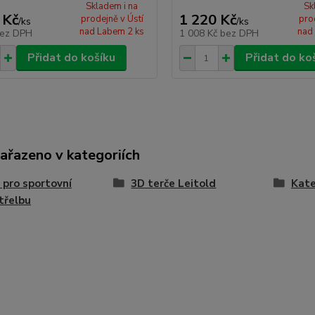
Skladem i na
Sk
 Kč
1 220 Kč
prodejně v Ústí
pro
/
ks
/
ks
nad Labem 2 ks
nad
ez DPH
1 008 Kč
bez DPH
Přidat do košíku
Přidat do ko
zařazeno v kategoriích
 pro sportovní
3D terče Leitold
Kate
třelbu