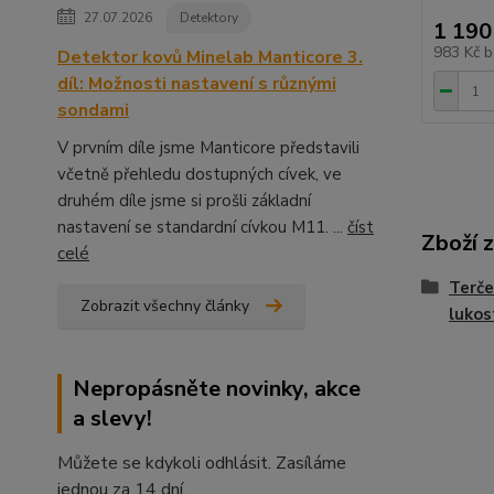
27.07.2026
Detektory
1 190
983 Kč
b
Detektor kovů Minelab Manticore 3.
díl: Možnosti nastavení s různými
sondami
V prvním díle jsme Manticore představili
včetně přehledu dostupných cívek, ve
druhém díle jsme si prošli základní
nastavení se standardní cívkou M11. ...
číst
Zboží 
celé
Terče
Zobrazit všechny články
lukos
Nepropásněte novinky, akce
a slevy!
Můžete se kdykoli odhlásit. Zasíláme
jednou za 14 dní.