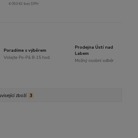
4 050 Kč
bez DPH
Prodejna Ústí nad
Poradíme s výběrem
Labem
Volejte Po-Pá 8-15 hod.
Možný osobní odběr
visející zboží
3