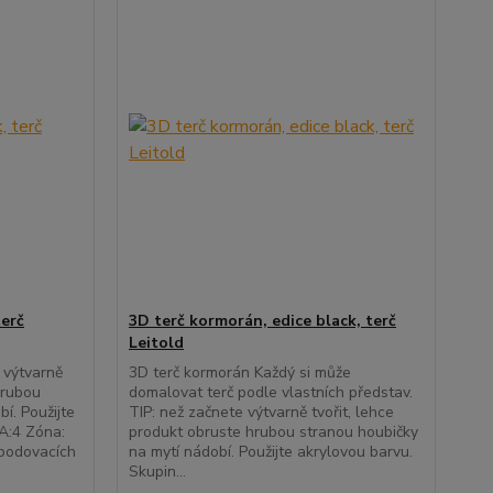
terč
3D terč kormorán, edice black, terč
Leitold
e výtvarně
3D terč kormorán Každý si může
hrubou
domalovat terč podle vlastních představ.
í. Použijte
TIP: než začnete výtvarně tvořit, lehce
A:4 Zóna:
produkt obruste hrubou stranou houbičky
 bodovacích
na mytí nádobí. Použijte akrylovou barvu.
Skupin...