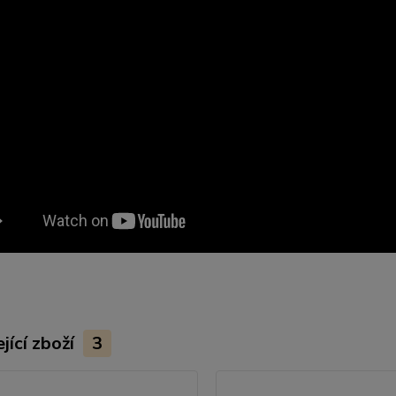
jící zboží
3