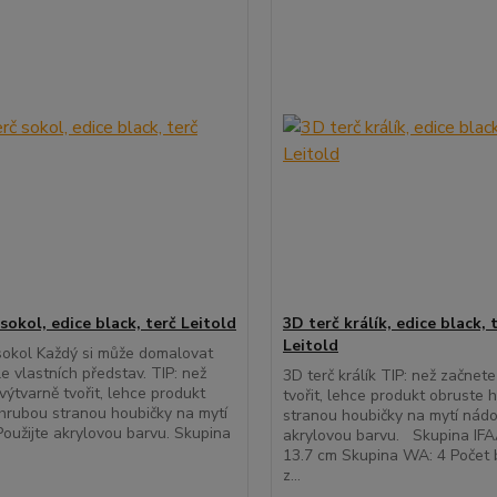
sokol, edice black, terč Leitold
3D terč králík, edice black, 
Leitold
sokol Každý si může domalovat
le vlastních představ. TIP: než
3D terč králík TIP: než začnet
výtvarně tvořit, lehce produkt
tvořit, lehce produkt obruste 
hrubou stranou houbičky na mytí
stranou houbičky na mytí nádob
Použijte akrylovou barvu. Skupina
akrylovou barvu. Skupina IFA
13.7 cm Skupina WA: 4 Počet
z...