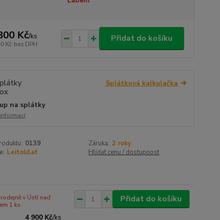
Labem
800 Kč
/
ks
Přidat do košíku
40 Kč
bez DPH
Splátková kalkulačka
up na splátky
 informací
roduktu:
0139
Záruka:
2 roky
e:
Leitold.at
Hlídat cenu / dostupnost
rodejně v Ústí nad
Přidat do košíku
em 1 ks
4 900 Kč
/
ks