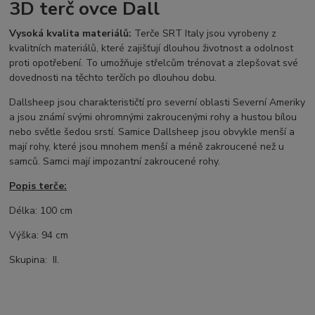
3D terč ovce Dall
Vysoká kvalita materiálů:
Terče SRT Italy jsou vyrobeny z
kvalitních materiálů, které zajišťují dlouhou životnost a odolnost
proti opotřebení. To umožňuje střelcům trénovat a zlepšovat své
dovednosti na těchto terčích po dlouhou dobu.
Dallsheep jsou charakterističtí pro severní oblasti Severní Ameriky
a jsou známí svými ohromnými zakroucenými rohy a hustou bílou
nebo světle šedou srstí. Samice Dallsheep jsou obvykle menší a
mají rohy, které jsou mnohem menší a méně zakroucené než u
samců. Samci mají impozantní zakroucené rohy.
Popis terče:
Délka
:
100
cm
Výška:
94 cm
Skupina:
II.