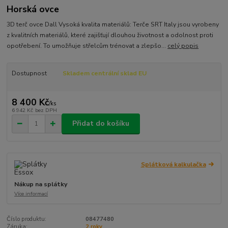
Horská ovce
3D terč ovce Dall Vysoká kvalita materiálů: Terče SRT Italy jsou vyrobeny
z kvalitních materiálů, které zajišťují dlouhou životnost a odolnost proti
opotřebení. To umožňuje střelcům trénovat a zlepšo...
celý popis
Dostupnost
Skladem centrální sklad EU
8 400 Kč
/
ks
6 942 Kč
bez DPH
Přidat do košíku
Splátková kalkulačka
Nákup na splátky
Více informací
Číslo produktu:
08477480
Záruka:
2 roky