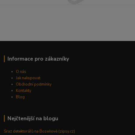
Informace pro zákazníky
O nás
Jak nakupovat
Obchodní podmínky
Kontakty
Blog
Nejčtenější na blogu
Sraz detektorářů na Bozeňově (zipsy.cz)