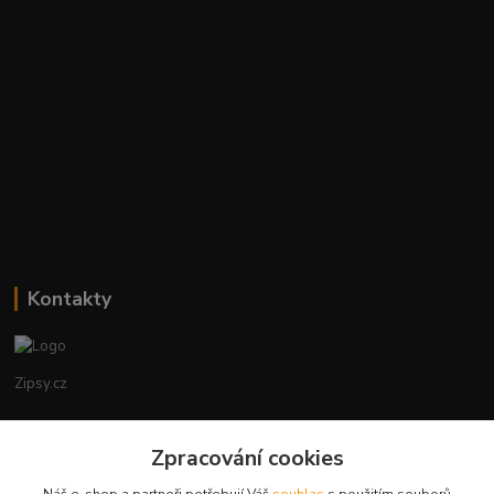
Kontakty
Zipsy.cz
Tomáš Prejza
Zpracování cookies
+420774877333
(Po-Čtv, 8-15 hod.)