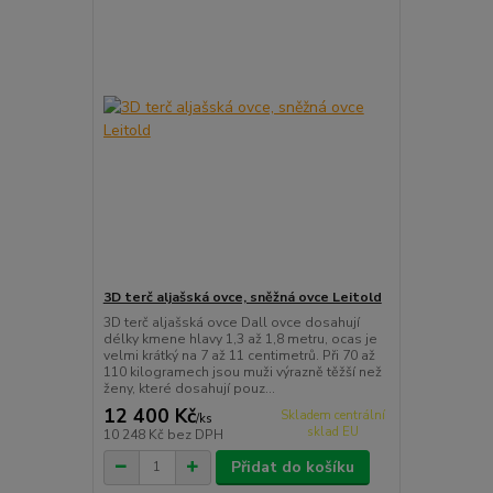
3D terč aljašská ovce, sněžná ovce Leitold
3D terč aljašská ovce Dall ovce dosahují
délky kmene hlavy 1,3 až 1,8 metru, ocas je
velmi krátký na 7 až 11 centimetrů. Při 70 až
110 kilogramech jsou muži výrazně těžší než
ženy, které dosahují pouz...
12 400 Kč
Skladem centrální
/
ks
sklad EU
10 248 Kč
bez DPH
Přidat do košíku