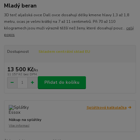
Mladý beran
3D terč aljašská ovce Dall ovce dosahují délky kmene hlavy 1,3 až 1,8
metru, ocas je velmi krátký na 7 až 11 centimetrů. Při 70 až 110
kilogramech jsou muži výrazně těžší než ženy, které dosahují pouz...
celý
popis
Dostupnost
Skladem centrální sklad EU
13 500 Kč
/
ks
11 157 Kč
bez DPH
Přidat do košíku
Splátková kalkulačka
Nákup na splátky
Více informací