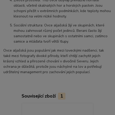
Životní prostředí: Tito ovce obývají převážně hornaté
oblasti, včetně skalnatých hor a horských pastvin. Jsou
schopni přežít v extrémních podmínkách, kde teploty mohou
klesnout na velmi nízké hodnoty.
Sociální struktura: Ovce aljašská žijí ve skupinách, které
mohou zahrnovat různý počet jedinců. Berani často žijí
samostatně nebo ve skupinách s ostatními samci, zatímco
samice a mláďata tvoří větší tlupy.
Ovce aljašská jsou populární jak mezi loveckými nadšenci, tak
také mezi fotografy divoké přírody, kteří chtějí zachytit jejich
krásný vzhled a přirozené chování v divočině Severu. Jejich
ochrana je důležitá, protože jsou náchylné na lov a potřebují
udržitelný management pro zachování jejich populací.
Související zboží
1