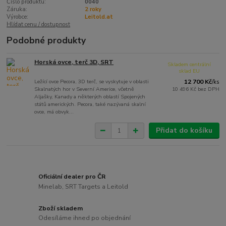
Číslo produktu:
0040
Záruka:
2 roky
Výrobce:
Leitold.at
Hlídat cenu / dostupnost
Podobné produkty
Horská ovce, terč 3D, SRT
Skladem centrální
sklad EU
Ležící ovce Pecora, 3D terč, se vyskytuje v oblasti
12 700 Kč
/
ks
Skalnatých hor v Severní Americe, včetně
10 496 Kč
bez DPH
Aljašky, Kanady a některých oblastí Spojených
států amerických. Pecora, také nazývaná skalní
ovce, má obvyk...
Přidat do košíku
Oficiální dealer pro ČR
Minelab, SRT Targets a Leitold
Zboží skladem
Odesíláme ihned po objednání