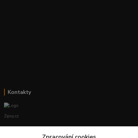
Kontakty
Zipsy.cz
Tomáš Prejza
Zpracování cookies
+420774877333