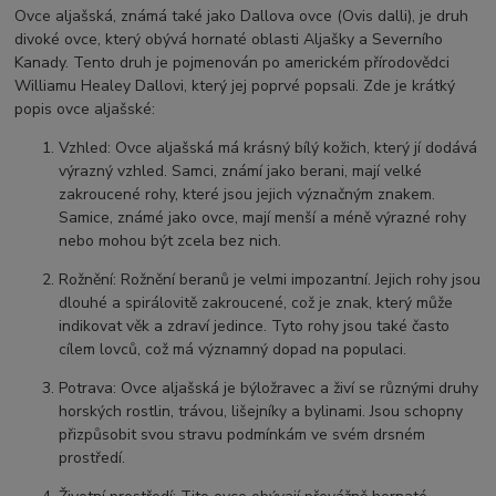
Ovce aljašská, známá také jako Dallova ovce (Ovis dalli), je druh
divoké ovce, který obývá hornaté oblasti Aljašky a Severního
Kanady. Tento druh je pojmenován po americkém přírodovědci
Williamu Healey Dallovi, který jej poprvé popsali. Zde je krátký
popis ovce aljašské:
Vzhled: Ovce aljašská má krásný bílý kožich, který jí dodává
výrazný vzhled. Samci, známí jako berani, mají velké
zakroucené rohy, které jsou jejich význačným znakem.
Samice, známé jako ovce, mají menší a méně výrazné rohy
nebo mohou být zcela bez nich.
Rožnění: Rožnění beranů je velmi impozantní. Jejich rohy jsou
dlouhé a spirálovitě zakroucené, což je znak, který může
indikovat věk a zdraví jedince. Tyto rohy jsou také často
cílem lovců, což má významný dopad na populaci.
Potrava: Ovce aljašská je býložravec a živí se různými druhy
horských rostlin, trávou, lišejníky a bylinami. Jsou schopny
přizpůsobit svou stravu podmínkám ve svém drsném
prostředí.