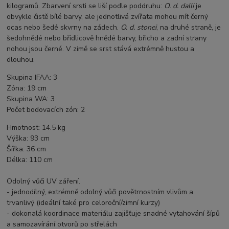
kilogramů. Zbarvení srsti se liší podle poddruhu:
O. d. dalli
je
obvykle čistě bílé barvy, ale jednotlivá zvířata mohou mít černý
ocas nebo šedé skvrny na zádech.
O. d. stonei
, na druhé straně, je
šedohnědé nebo břidlicově hnědé barvy, břicho a zadní strany
nohou jsou černé. V zimě se srst stává extrémně hustou a
dlouhou.
Skupina IFAA: 3
Zóna: 19 cm
Skupina WA: 3
Počet bodovacích zón: 2
Hmotnost: 14.5 kg
Výška: 93 cm
Šířka: 36 cm
Délka: 110 cm
Odolný vůči UV záření.
- jednodílný, extrémně odolný vůči povětrnostním vlivům a
trvanlivý (ideální také pro celoroční/zimní kurzy)
- dokonalá koordinace materiálu zajišťuje snadné vytahování šípů
a samozavírání otvorů po střelách