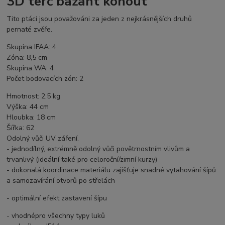
3D terč bažant kohout
Tito ptáci jsou považováni za jeden z nejkrásnějších druhů
pernaté zvěře.
Skupina IFAA: 4
Zóna: 8,5 cm
Skupina WA: 4
Počet bodovacích zón: 2
Hmotnost: 2,5 kg
Výška: 44 cm
Hloubka: 18 cm
Šířka: 62
Odolný vůči UV záření.
- jednodílný, extrémně odolný vůči povětrnostním vlivům a
trvanlivý (ideální také pro celoroční/zimní kurzy)
- dokonalá koordinace materiálu zajišťuje snadné vytahování šípů
a samozavírání otvorů po střelách
- optimální efekt zastavení šípu
- vhodnépro všechny typy luků