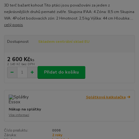
3D terč bažant kohout Tito ptáci jsou považováni za jeden z
nejkrásnějších druhů pernaté zvěře. Skupina IFAA: 4 Zóna: 8,5 cm Skupina
WA: 4Počet bodovacích zón: 2 Hmotnost: 2,5 kg Výška: 44 cm Hloubka:...
celý popis
Dostupnost
Skladem centrální sklad EU
2 600 Kč
/
ks
2 149 Kč
bez DPH
Přidat do košíku
Splátková kalkulačka
Nákup na splátky
Více informací
Číslo produktu:
0006
Záruka:
2 roky