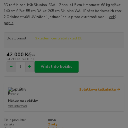
3D terč bizon, býk Skupina IFAA: 1Zóna: 41.5 cm Hmotnost: 68 kg Výška:
140 cm Šířka: 55 cm Délka: 205 cm Skupina WA: 1Počet bodovacích zón:
2 Odolnost vůči UV záření- jednodílná, a proto extrémně odol...
celý
popis
Dostupnost
Skladem centrální sklad EU
42 000 Kč
/
ks
34 711 Kč
bez DPH
Přidat do košíku
Splátková kalkulačka
Nákup na splátky
Více informací
Číslo produktu:
0056
Záruka:
2 roky