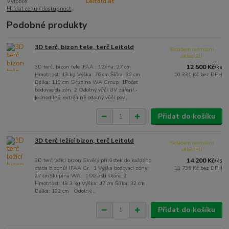
Výrobce:
Leitold.at
Hlídat cenu / dostupnost
Podobné produkty
3D terč, bizon tele, terč Leitold
Skladem centrální
sklad EU
3D terč, bizon tele IFAA : 1Zóna: 27 cm
12 500 Kč
/
ks
Hmotnost: 13 kg Výška: 76 cm Šířka: 30 cm
10 331 Kč
bez DPH
Délka: 110 cm Skupina WA Group: 1Počet
bodovacích zón: 2 Odolný vůči UV záření.-
jednodílný, extrémně odolný vůči pov...
Přidat do košíku
3D terč ležící bizon, terč Leitold
Skladem centrální
sklad EU
3D terč ležící bizon Skvělý přírůstek do každého
14 200 Kč
/
ks
stáda bizonů! IFAA Gr.: 1 Výška bodovací zóny:
11 736 Kč
bez DPH
27 cmSkupina WA : 1Oblasti skóre: 2
Hmotnost: 18.3 kg Výška: 47 cm Šířka: 32 cm
Délka: 102 cm Odolný...
Přidat do košíku