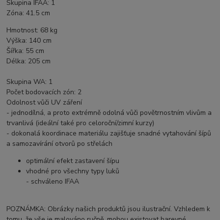
Skupina IFAA: 1
Zóna: 41.5 cm
Hmotnost: 68 kg
Výška: 140 cm
Šířka: 55 cm
Délka: 205 cm
Skupina WA: 1
Počet bodovacích zón: 2
Odolnost vůči UV záření
- jednodílná, a proto extrémně odolná vůči povětrnostním vlivům a
trvanlivá (ideální také pro celoroční/zimní kurzy)
- dokonalá koordinace materiálu zajišťuje snadné vytahování šípů
a samozavírání otvorů po střelách
optimální efekt zastavení šípu
vhodné pro všechny typy luků
- schváleno IFAA
POZNÁMKA: Obrázky našich produktů jsou ilustrační. Vzhledem k
tomu, že vše je malováno ručně, mohou existovat barevné