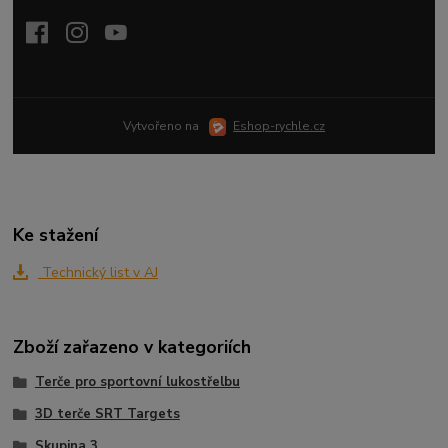
Vytvořeno na
Eshop-rychle.cz
Ke stažení
Technický list v AJ
Zboží zařazeno v kategoriích
Terče pro sportovní lukostřelbu
3D terče SRT Targets
Skupina 3