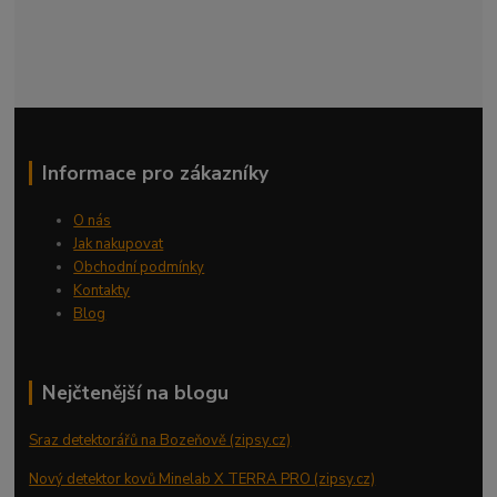
Informace pro zákazníky
O nás
Jak nakupovat
Obchodní podmínky
Kontakty
Blog
Nejčtenější na blogu
Sraz detektorářů na Bozeňově (zipsy.cz)
Nový detektor kovů Minelab X TERRA PRO (zipsy.cz)