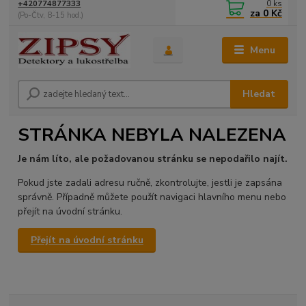
0
ks
+420774877333
za
0 Kč
(Po-Čtv, 8-15 hod.)
Menu
Hledat
STRÁNKA NEBYLA NALEZENA
Je nám líto, ale požadovanou stránku se nepodařilo najít.
Pokud jste zadali adresu ručně, zkontrolujte, jestli je zapsána
správně. Případně můžete použít navigaci hlavního menu nebo
přejít na úvodní stránku.
Přejít na úvodní stránku