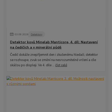
03
.
08
.
2026
Detektory
Detektor kovů Minelab Manticore, 4. díl: Nastavení
na čedičích a v minerální půdě
Čedič dokáže znepříjemnit den i zkušenému hledači, detektor
se rozhoupe, zvuk se změní na nesrozumitelné vrčení a cíle
skáčou po displeji. Ve 4. díle ...
číst celé