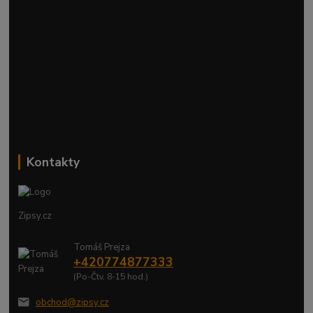
Kontakty
Zipsy.cz
Tomáš Prejza
+420774877333
(Po-Čtv, 8-15 hod.)
obchod@zipsy.cz