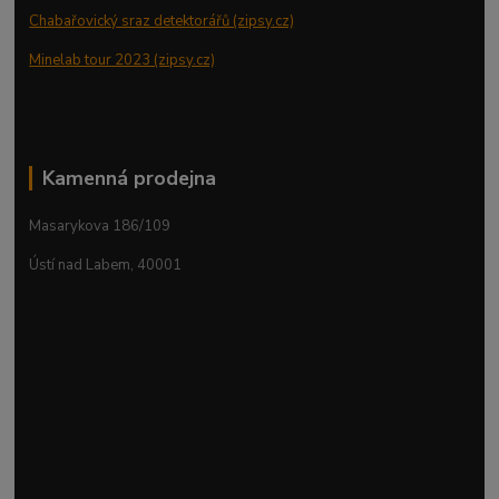
Chabařovický sraz detektorářů (zipsy.cz)
Minelab tour 2023 (zipsy.cz)
Kamenná prodejna
Masarykova 186/109
Ústí nad Labem, 40001