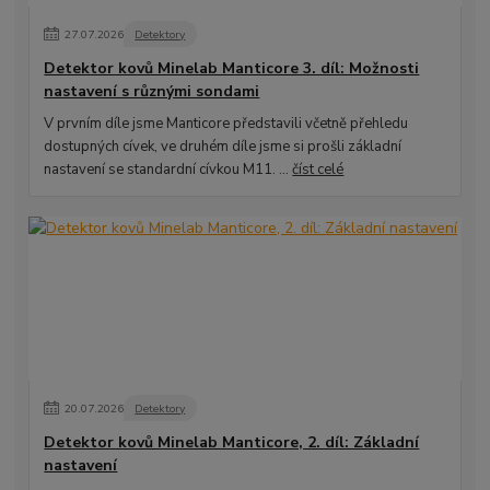
27
.
07
.
2026
Detektory
Detektor kovů Minelab Manticore 3. díl: Možnosti
nastavení s různými sondami
V prvním díle jsme Manticore představili včetně přehledu
dostupných cívek, ve druhém díle jsme si prošli základní
nastavení se standardní cívkou M11. ...
číst celé
20
.
07
.
2026
Detektory
Detektor kovů Minelab Manticore, 2. díl: Základní
nastavení