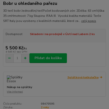
Bobr u ohledaného pařezu
3D terč bobr Jednodílný terčPočet bodovaných zón: 2Délka: 63 cmVýška:
35 cmHmotnost: 7 kg Skupina: IFAA III. Vysoká kvalita materiálů: Terče
SRT Italy jsou vyrobeny z kvalitních materiálů, které za...
celý popis
Dostupnost
Skladem i na prodejně v Ústí nad Labem 2 ks
5 500 Kč
/
ks
4 545 Kč
bez DPH
Přidat do košíku
Splátková kalkulačka
Nákup na splátky
Více informací
Číslo produktu:
08470595
Záruka:
2 roky