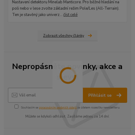
Nastavení detektoru Minelab Manticore. Pro běžné hledání na
poli nebo v lese zvolte základní režim Pole/Les (All-Terrain).
Ten je stavěný jako univerz...
číst celé
Zobrazit všechny články
Nepropásněte novinky, akce a
slevy!
Přihlásit se
Souhlasím se
zpracováním osobních údajů
za účelem rozesílky newsletteru.
Můžete se kdykoli odhlásit. Zasíláme jednou za 14 dní.