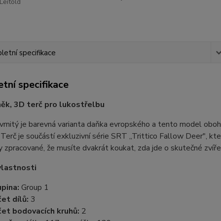
Leitold
etní specifikace
tní specifikace
k, 3D terč pro lukostřelbu
vrnitý je barevná varianta daňka evropského a tento model obo
. Terč je součástí exkluzivní série SRT „Trittico Fallow Deer", kte
ky zpracované, že musíte dvakrát koukat, zda jde o skutečné zví
vlastnosti
pina:
Group 1
et dílů:
3
et bodovacích kruhů:
2