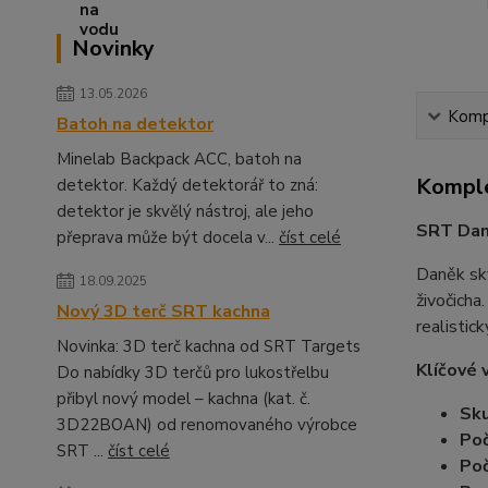
Novinky
13.05.2026
Kompl
Batoh na detektor
Minelab Backpack ACC, batoh na
Komple
detektor. Každý detektorář to zná:
detektor je skvělý nástroj, ale jeho
SRT Daně
přeprava může být docela v...
číst celé
Daněk sk
18.09.2025
živočicha
Nový 3D terč SRT kachna
realistic
Novinka: 3D terč kachna od SRT Targets
Klíčové 
Do nabídky 3D terčů pro lukostřelbu
přibyl nový model – kachna (kat. č.
Sku
3D22BOAN) od renomovaného výrobce
Poč
SRT ...
číst celé
Poč