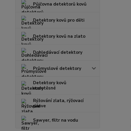
Půjčovna detektorů kovů
Detektory kovů pro děti
Detektory kovů na zlato
Dohledávací detektory
Průmyslové detektory
Detektory kovů
vodotěsné
Rýžování zlata, rýžovací
pánve
Sawyer, filtr na vodu