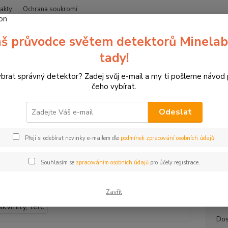
akty
Ochrana soukromí
Nevíte
š průvodce světem detektorů Minelab
Hledat
+420
(Po-Čt
tady!
ybrat správný detektor? Zadej svůj e-mail a my ti pošleme návod
erče pro sportovní lukostřelbu
3D terč daněk skvrnitý, terč na lukostře
čeho vybírat.
erč daněk skvrnitý, terč na luko
Odeslat
Daněk
Přeji si odebírat novinky e-mailem dle
podmínek zpracování osobních údajů
.
3D ter
terč s
Souhlasím se
zpracováním osobních údajů
pro účely registrace.
série T
popis
Zavřít
Dos