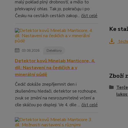
malý poklad plný drobností, a mělo to
překvapivý ohlas. Tak jo, pokračuju i po
Česku na cestách cestách zakop...
číst celé
Ke sta
techn
03.08.2026
Detektory
Detektor kovů Minelab Manticore, 4.
díl: Nastavení na čedičích a v
minerální půdě
Zboží 
Čedič dokáže znepříjemnit den i
Terče
zkušenému hledači, detektor se rozhoupe,
lukos
zvuk se změní na nesrozumitelné vrčení a
cíle skáčou po displeji. Ve 4. díle ...
číst celé