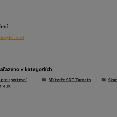
žení
ický list v AJ
zařazeno v kategoriích
 pro sportovní
3D terče SRT Targets
Skup
třelbu