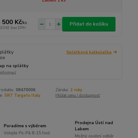
Labem 1 ks
 500 Kč
/
ks
Přidat do košíku
810 Kč
bez DPH
Splátková kalkulačka
up na splátky
 informací
roduktu:
08470006
Záruka:
2 roky
e:
SRT Targets Italy
Hlídat cenu / dostupnost
Prodejna Ústí nad
Poradíme s výběrem
Labem
Volejte Po-Pá 8-15 hod.
Možný osobní odběr