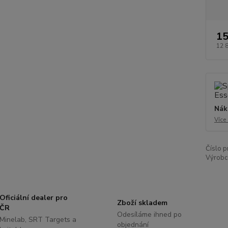
15
12 
Nák
Více
Číslo p
Výrobc
Oficiální dealer pro
Zboží skladem
ČR
Odesíláme ihned po
Minelab, SRT Targets a
objednání