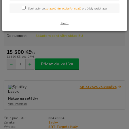
3D terč daňka od SRT Targets v přirozené stojící pozici. Třídílný terč
Souhlasím se
zpracováním osobních údajů
pro účely registrace.
skupiny 1 se 2 zónami, rozměry 117 × 114 cm. Součást exkluzivní série
Trittico Fallow Deer. Prémiová ruční výroba v Itálii, novin...
celý popis
Zavřít
Dostupnost
Skladem centrální sklad EU
15 500 Kč
/
ks
12 810 Kč
bez DPH
Přidat do košíku
Splátková kalkulačka
Nákup na splátky
Více informací
Číslo produktu:
08470004
Záruka:
2 roky
Výrobce:
SRT Targets Italy