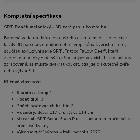
Kompletní specifikace
SRT Daněk melanický – 3D terč pro lukostřelbu
Barevná varianta daňka evropského a tento model obohacuje
každý 3D parcours o nádherného evropského živočicha. Terč je
součástí exkluzivní série SRT „Trittico Fallow Deer", která
zahrnuje tři daňky v různých přirozených pozicích, tak realisticky
zpracované, že musíte dvakrát koukat, zda jde o skutečné zvíře
nebo výtvor SRT.
Klíčové vlastnosti
Skupina:
Group 1
Počet dílů:
3
Počet bodovacích kruhů:
2
Rozměry:
délka 117 cm, výška 114 cm
Materiál:
SRT Smart Foam Plus – samoregenerační pěna
prémiové kvality
Výroba:
ruční výroba v Itálii, novinka 2026