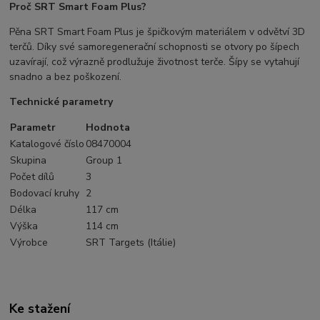
Proč SRT Smart Foam Plus?
Pěna SRT Smart Foam Plus je špičkovým materiálem v odvětví 3D
terčů. Díky své samoregenerační schopnosti se otvory po šípech
uzavírají, což výrazně prodlužuje životnost terče. Šípy se vytahují
snadno a bez poškození.
Technické parametry
Parametr
Hodnota
Katalogové číslo
08470004
Skupina
Group 1
Počet dílů
3
Bodovací kruhy
2
Délka
117 cm
Výška
114 cm
Výrobce
SRT Targets (Itálie)
Ke stažení