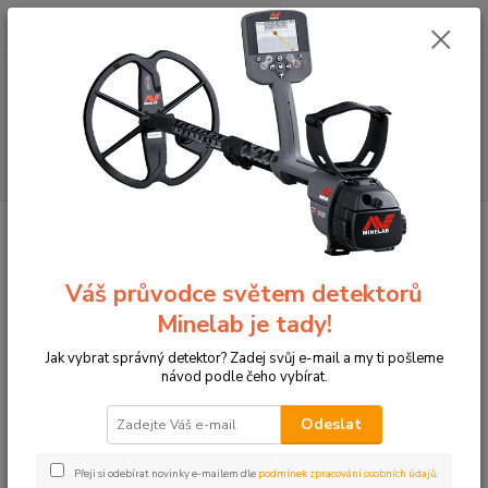
0
ks
+420774877333
za
0 Kč
(Po-Čtv, 8-15 hod.)
Menu
Hledat
Úvod
Terče pro sportovní lukostřelbu
3D terč, daněk, terč Srt Targets
3D terč, daněk, terč Srt Targets
Váš průvodce světem detektorů
Minelab je tady!
Novinka
Jak vybrat správný detektor? Zadej svůj e-mail a my ti pošleme
návod podle čeho vybírat.
Odeslat
Přeji si odebírat novinky e-mailem dle
podmínek zpracování osobních údajů
.
Mohutný daněk, terč pro lukostřelbu