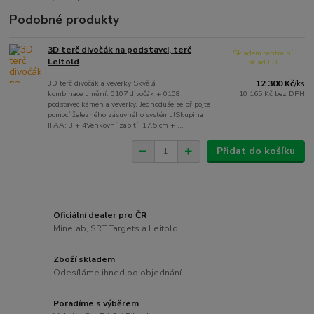
Podobné produkty
3D terč divočák na podstavci, terč
Skladem centrální
Leitold
sklad EU
3D terč divočák a veverky Skvělá
12 300 Kč
/
ks
kombinace umění. 0107 divočák + 0108
10 165 Kč
bez DPH
podstavec kámen a veverky. Jednoduše se připojte
pomocí železného zásuvného systému!Skupina
IFAA: 3 + 4Venkovní zabití: 17,5 cm + ...
Přidat do košíku
Oficiální dealer pro ČR
Minelab, SRT Targets a Leitold
Zboží skladem
Odesíláme ihned po objednání
Poradíme s výběrem