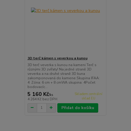
3D terč kámen s veverkou a kunou
3D terč veverka s kunou na kameni Terč s
různými 3D zvířaty! Na jedné straně 3D
veverka a na druhé straně 3D kuna
zakomponovaná do kamene.Skupina IFAA:
4 Zóna: 6 cm + 8 cmWA skupina: 4Počet
bodovacíc...
5 160 Kč
Skladem centrální
/
ks
sklad EU
4 264 Kč
bez DPH
Přidat do košíku