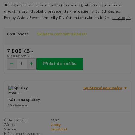
3D terč divočák na útěku Divočák (Sus scrofa), také známý jako prase
divoké, je druh divokého prasete, který je rozšířen v různých částech
Evropy, Asie a Severní Ameriky. Divočák má charakteristický v...
celý popis
Dostupnost
Skladem centrální sklad EU
7 500 Kč
/
ks
6 198 Kč
bez DPH
Přidat do košíku
Splátková kalkulačka
Nákup na splátky
Více informací
Číslo produktu:
0107
Záruka:
2 roky
Výrobce:
Leitold.at
Hlídat cenu / dostupnost