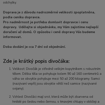
odchylky.
Doprava je z důvodu nadrozměrné velikosti zpoplatněna,
podle ceníku dopravce.
Pro nadměrnost je potřeba domluvit dopravce i cenu
dopravy. Udělejte si objednávku, my Vám zajistíme nejlepší
doručení až domů. O způsobu i ceně dopravy Vás budeme
informovat.
Doba dodání je cca 7 dní od objednání.
Zde je krátký popis divočáka:
Velikost: Divočák je středně velkým kopytníkem s robustním
tělem. Délka těla se pohybuje kolem 90 až 160 centimetrů a
váha se obvykle pohybuje mezi 50 až 200 kilogramy. Samci
(nazývaní vepři) jsou obvykle větší než samice (nazývané
svijany).
Vzhled: Divočáci mají srst, která může být zbarvena od
hnědé po šedou nebo černou, s tmavými chlupy v obličeji a