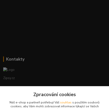
Kontakty
Zipsy.cz
Tomáš Prejza
+420774877333
Zpracování cookies
(Po-Čtv, 8-15 hod.)
Náš e-shop a partneři potřebují Váš
souhlas
s použitím souborů
cookies, aby Vám mohli zobrazovat informace týkající se Vašich
obchod@zipsy.cz