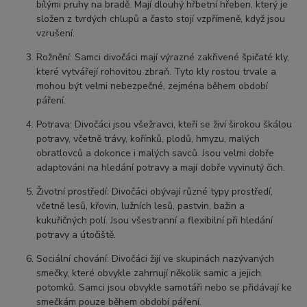
bílými pruhy na bradě. Mají dlouhý hřbetní hřeben, který je
složen z tvrdých chlupů a často stojí vzpřímeně, když jsou
vzrušení.
Rožnění: Samci divočáci mají výrazné zakřivené špičaté kly,
které vytvářejí rohovitou zbraň. Tyto kly rostou trvale a
mohou být velmi nebezpečné, zejména během období
páření.
Potrava: Divočáci jsou všežravci, kteří se živí širokou škálou
potravy, včetně trávy, kořínků, plodů, hmyzu, malých
obratlovců a dokonce i malých savců. Jsou velmi dobře
adaptováni na hledání potravy a mají dobře vyvinutý čich.
Životní prostředí: Divočáci obývají různé typy prostředí,
včetně lesů, křovin, lužních lesů, pastvin, bažin a
kukuřičných polí. Jsou všestranní a flexibilní při hledání
potravy a útočiště.
Sociální chování: Divočáci žijí ve skupinách nazývaných
smečky, které obvykle zahrnují několik samic a jejich
potomků. Samci jsou obvykle samotáři nebo se přidávají ke
smečkám pouze během období páření.