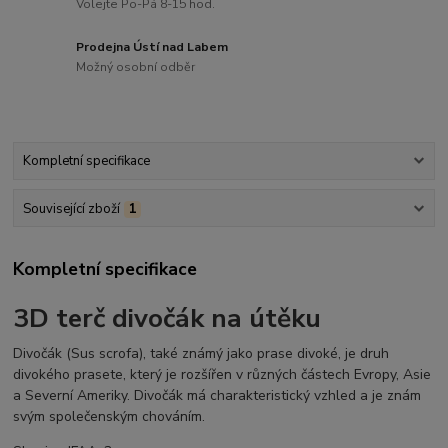
Volejte Po-Pá 8-15 hod.
Prodejna Ústí nad Labem
Možný osobní odběr
Kompletní specifikace
Související zboží
1
Kompletní specifikace
3D terč divočák na útěku
Divočák (Sus scrofa), také známý jako prase divoké, je druh
divokého prasete, který je rozšířen v různých částech Evropy, Asie
a Severní Ameriky. Divočák má charakteristický vzhled a je znám
svým společenským chováním.