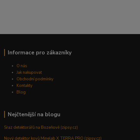
Informace pro zákazníky
O nás
Jak nakupovat
Obchodní podmínky
Kontakty
Blog
Nejčtenější na blogu
Sraz detektorářů na Bozeňově (zipsy.cz)
Nový detektor kovů Minelab X TERRA PRO (zipsy.cz)