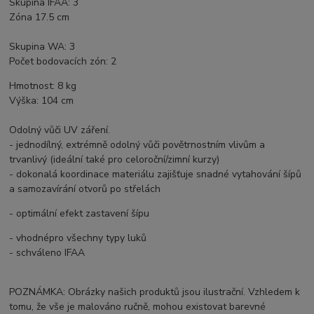
Skupina IFAA: 3
Zóna 17.5 cm
Skupina WA: 3
Počet bodovacích zón: 2
Hmotnost: 8 kg
Výška: 104 cm
Odolný vůči UV záření.
- jednodílný, extrémně odolný vůči povětrnostním vlivům a
trvanlivý (ideální také pro celoroční/zimní kurzy)
- dokonalá koordinace materiálu zajišťuje snadné vytahování šípů
a samozavírání otvorů po střelách
- optimální efekt zastavení šípu
- vhodnépro všechny typy luků
- schváleno IFAA
POZNÁMKA: Obrázky našich produktů jsou ilustrační. Vzhledem k
tomu, že vše je malováno ručně, mohou existovat barevné