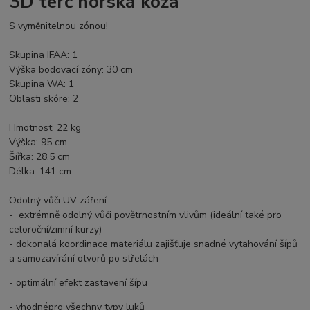
3D terč horská koza
S vyměnitelnou zónou!
Skupina IFAA: 1
Výška bodovací zóny: 30 cm
Skupina WA: 1
Oblasti skóre: 2
Hmotnost: 22 kg
Výška: 95 cm
Šířka: 28.5 cm
Délka: 141 cm
Odolný vůči UV záření.
- extrémně odolný vůči povětrnostním vlivům (ideální také pro
celoroční/zimní kurzy)
- dokonalá koordinace materiálu zajišťuje snadné vytahování šípů
a samozavírání otvorů po střelách
- optimální efekt zastavení šípu
- vhodnépro všechny typy luků