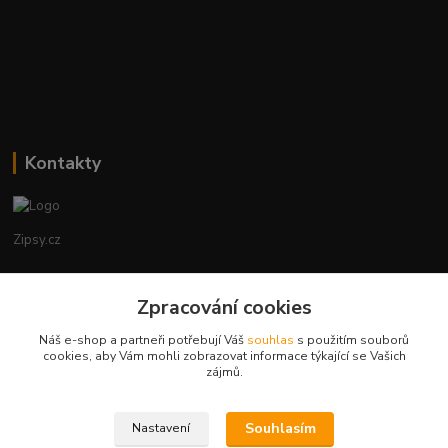
Kontakty
Zipsy.cz
Tomáš Prejza
Zpracování cookies
+420774877333
(Po-Čtv, 8-15 hod.)
Náš e-shop a partneři potřebují Váš
souhlas
s použitím souborů
cookies, aby Vám mohli zobrazovat informace týkající se Vašich
obchod@zipsy.cz
zájmů.
Souhlasím
Nastavení