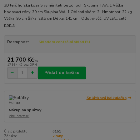
3D terč horská koza S vyměnitelnou zónou! Skupina IFAA: 1 Výška
bodovací zóny: 30 cm Skupina WA: 1 Oblasti skóre: 2 Hmotnost: 22 kg
Výška: 95 cm Šířka: 28.5 cm Délka: 141 cm Odolný vůči UV zář...
celý
popis
Dostupnost
Skladem centrální sklad EU
21 700 Kč
/
ks
17 934 Kč
bez DPH
Přidat do košíku
Splátková kalkulačka
Nákup na splátky
Více informací
Číslo produktu:
0151
Záruka:
2 roky