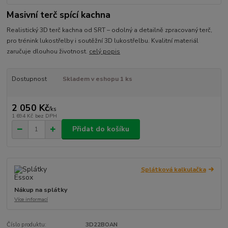
Masivní terč spící kachna
Realistický 3D terč kachna od SRT – odolný a detailně zpracovaný terč,
pro trénink lukostřelby i soutěžní 3D lukostřelbu. Kvalitní materiál
zaručuje dlouhou životnost.
celý popis
Dostupnost
Skladem v eshopu 1 ks
2 050 Kč
/
ks
1 694 Kč
bez DPH
Přidat do košíku
Splátková kalkulačka
Nákup na splátky
Více informací
Číslo produktu:
3D22BOAN