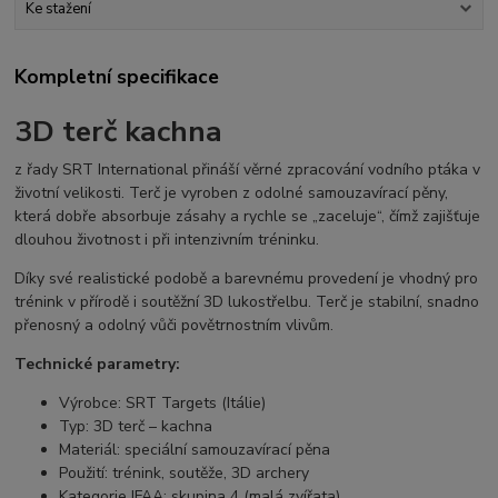
Ke stažení
Kompletní specifikace
3D terč
kachna
z řady SRT International přináší věrné zpracování vodního ptáka v
životní velikosti. Terč je vyroben z odolné samouzavírací pěny,
která dobře absorbuje zásahy a rychle se „zaceluje“, čímž zajišťuje
dlouhou životnost i při intenzivním tréninku.
Díky své realistické podobě a barevnému provedení je vhodný pro
trénink v přírodě i soutěžní 3D lukostřelbu. Terč je stabilní, snadno
přenosný a odolný vůči povětrnostním vlivům.
Technické parametry:
Výrobce: SRT Targets (Itálie)
Typ: 3D terč – kachna
Materiál: speciální samouzavírací pěna
Použití: trénink, soutěže, 3D archery
Kategorie IFAA: skupina 4 (malá zvířata)