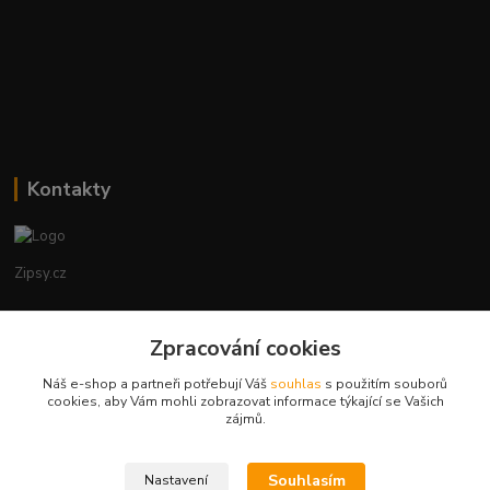
Kontakty
Zipsy.cz
Tomáš Prejza
+420774877333
Zpracování cookies
(Po-Čtv, 8-15 hod.)
Náš e-shop a partneři potřebují Váš
souhlas
s použitím souborů
cookies, aby Vám mohli zobrazovat informace týkající se Vašich
obchod@zipsy.cz
zájmů.
Souhlasím
Nastavení