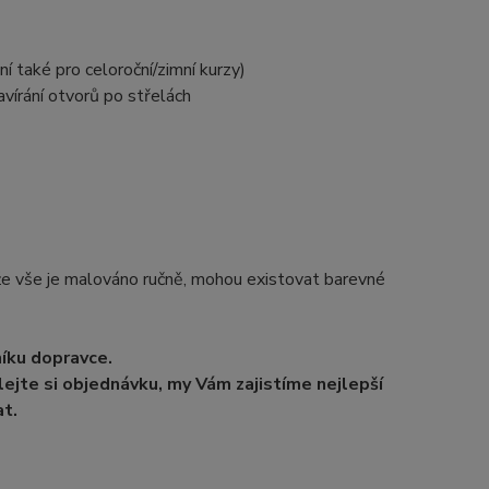
í také pro celoroční/zimní kurzy)
vírání otvorů po střelách
e vše je malováno ručně, mohou existovat barevné
níku dopravce.
ejte si objednávku, my Vám zajistíme nejlepší
t.