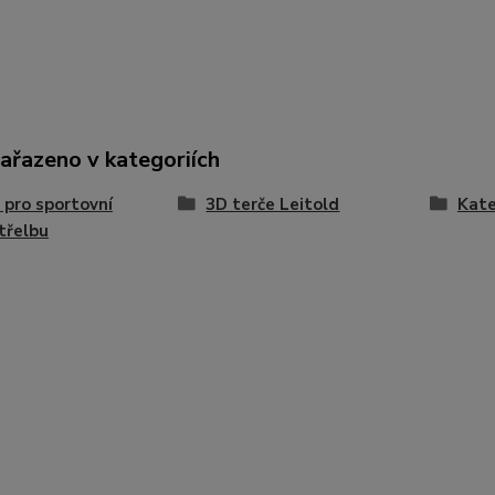
zařazeno v kategoriích
 pro sportovní
3D terče Leitold
Kate
třelbu