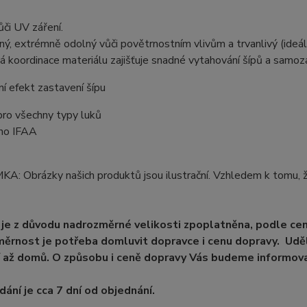
či UV záření.
lný, extrémně odolný vůči povětrnostním vlivům a trvanlivý (ideáln
á koordinace materiálu zajišťuje snadné vytahování šípů a samoza
ní efekt zastavení šípu
pro všechny typy luků
eno IFAA
: Obrázky našich produktů jsou ilustrační. Vzhledem k tomu, ž
je z důvodu nadrozměrné velikosti zpoplatněna, podle ce
ěrnost je potřeba domluvit dopravce i cenu dopravy. Uděl
 až domů. O způsobu i ceně dopravy Vás budeme informova
ání je cca 7 dní od objednání.