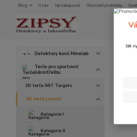
Blog
O nás
Jak nakupovat
Obchodní podmínky
Kont
Vá
Jak v
Úvod
T
Detektory kovů Minelab
3D t
Terče pro sportovní
lukostřelbu
3D terče SRT Targets
3D terče Leitold
Kategorie I
Kategorie II