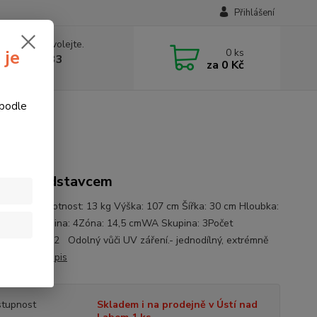
Přihlášení
 si rady? Zavolejte.
0
ks
 je
774877333
za
0 Kč
v, 8-15 hod.)
 podle
 Leitold
ík s podstavcem
č kamzík Hmotnost: 13 kg Výška: 107 cm Šířka: 30 cm Hloubka:
 IFAA skupina: 4Zóna: 14,5 cmWA Skupina: 3Počet
zových zón: 2 Odolný vůči UV záření.- jednodílný, extrémně
vů...
celý popis
tupnost
Skladem i na prodejně v Ústí nad