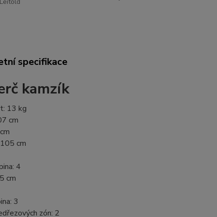
Leitold
tní specifikace
erč kamzík
: 13 kg
07 cm
 cm
 105 cm
ina: 4
,5 cm
na: 3
edřezových zón: 2