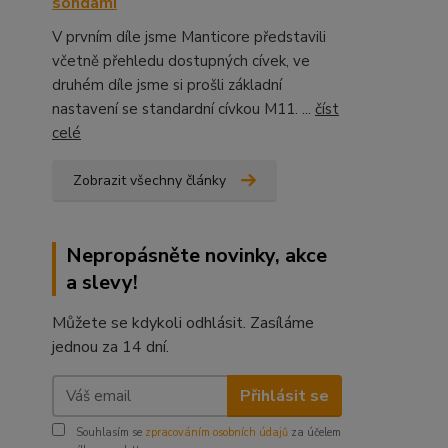
sondami
V prvním díle jsme Manticore představili
včetně přehledu dostupných cívek, ve
druhém díle jsme si prošli základní
nastavení se standardní cívkou M11. ...
číst
celé
Zobrazit všechny články
Nepropásněte novinky, akce
a slevy!
Můžete se kdykoli odhlásit. Zasíláme
jednou za 14 dní.
Přihlásit se
Souhlasím se
zpracováním osobních údajů
za účelem