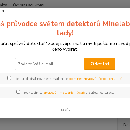
akty
Ochrana soukromí
Nevíte
š průvodce světem detektorů Minelab
Hledat
+420
(Po-Čt
tady!
ybrat správný detektor? Zadej svůj e-mail a my ti pošleme návod
erče pro sportovní lukostřelbu
3D terče Leitold
3D terč kamzík, terč
čeho vybírat.
erč kamzík, terč Leitold
Odeslat
Kamz
Přeji si odebírat novinky e-mailem dle
podmínek zpracování osobních údajů
.
3D ter
105 cm
Souhlasím se
zpracováním osobních údajů
pro účely registrace.
předře
odolný 
Zavřít
Dos