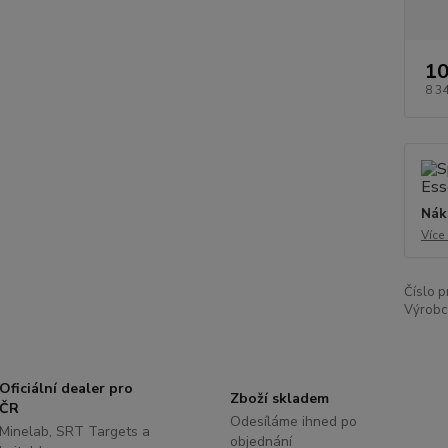
10
8 3
Nák
Více
Číslo p
Výrobc
Oficiální dealer pro
Zboží skladem
ČR
Odesíláme ihned po
Minelab, SRT Targets a
objednání