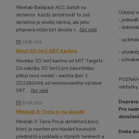
Minelab Backpack ACC, batoh na
Odolný vů
detektor. Každý detektorář to zná:
- jednodí
detektor je skvělý nástroj, ale jeho
- dokonal
přeprava může být docela v...
číst celé
- optimál
18.09.2025
Nový 3D terč SRT kachna
- vhodné
- schvál
Novinka: 3D terč kachna od SRT Targets
Do nabídky 3D terčů pro lukostřelbu
přibyl nový model – kachna (kat. č.
POZNÁMKA
3D22BOAN) od renomovaného výrobce
odchylky.
SRT ...
číst celé
Doprava 
15.03.2023
Pro nadm
Minelab X-Terra je na skladě
doručení
Minelab X-Terra Pro je detektorů kovů,
který je navržen pro hledání kovových
Doba dod
předmětů a pokladů v různých terénech a