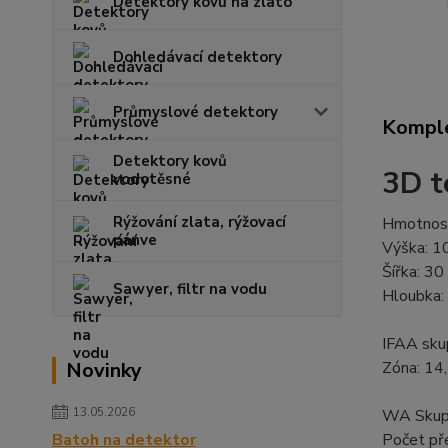
Detektory kovů na zlato
Dohledávací detektory
Průmyslové detektory
Komple
Detektory kovů
3D t
vodotěsné
Rýžování zlata, rýžovací
Hmotnost
pánve
Výška: 1
Šířka: 30
Sawyer, filtr na vodu
Hloubka:
IFAA skup
Novinky
Zóna: 14
13.05.2026
WA Skupi
Batoh na detektor
Počet př