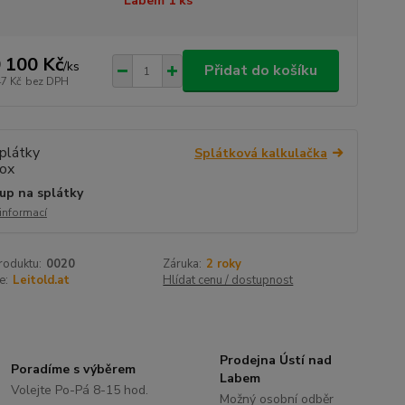
Labem 1 ks
 100 Kč
/
ks
Přidat do košíku
47 Kč
bez DPH
Splátková kalkulačka
up na splátky
 informací
roduktu:
0020
Záruka:
2 roky
e:
Leitold.at
Hlídat cenu / dostupnost
Prodejna Ústí nad
Poradíme s výběrem
Labem
Volejte Po-Pá 8-15 hod.
Možný osobní odběr