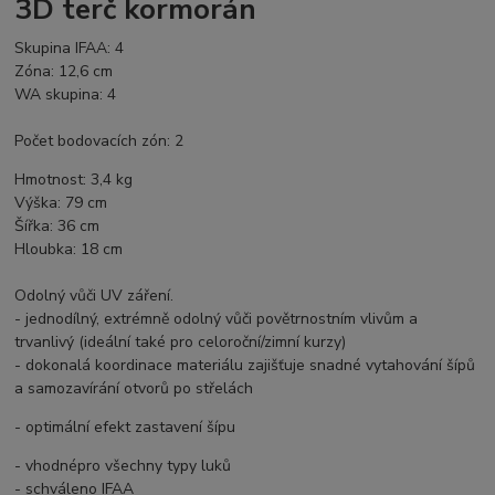
3D terč kormorán
Skupina IFAA: 4
Zóna: 12,6 cm
WA skupina: 4
Počet bodovacích zón: 2
Hmotnost: 3,4 kg
Výška: 79 cm
Šířka: 36 cm
Hloubka: 18 cm
Odolný vůči UV záření.
- jednodílný, extrémně odolný vůči povětrnostním vlivům a
trvanlivý (ideální také pro celoroční/zimní kurzy)
- dokonalá koordinace materiálu zajišťuje snadné vytahování šípů
a samozavírání otvorů po střelách
- optimální efekt zastavení šípu
- vhodnépro všechny typy luků
- schváleno IFAA