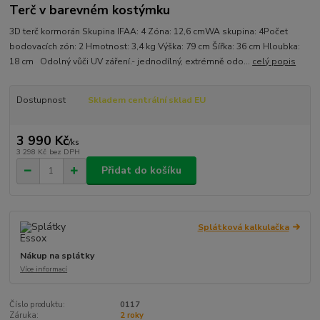
Terč v barevném kostýmku
3D terč kormorán Skupina IFAA: 4 Zóna: 12,6 cmWA skupina: 4Počet
bodovacích zón: 2 Hmotnost: 3,4 kg Výška: 79 cm Šířka: 36 cm Hloubka:
18 cm Odolný vůči UV záření.- jednodílný, extrémně odo...
celý popis
Dostupnost
Skladem centrální sklad EU
3 990 Kč
/
ks
3 298 Kč
bez DPH
Přidat do košíku
Splátková kalkulačka
Nákup na splátky
Více informací
Číslo produktu:
0117
Záruka:
2 roky