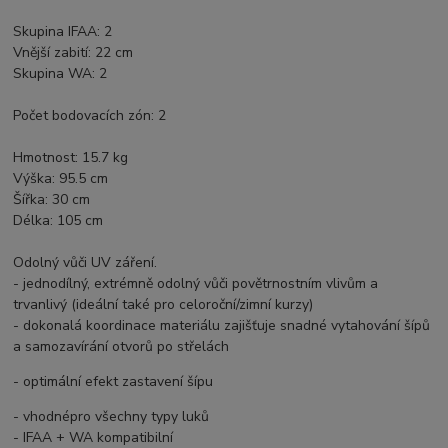
Skupina IFAA: 2
Vnější zabití: 22 cm
Skupina WA: 2
Počet bodovacích zón: 2
Hmotnost: 15.7 kg
Výška: 95.5 cm
Šířka: 30 cm
Délka: 105 cm
Odolný vůči UV záření.
- jednodílný, extrémně odolný vůči povětrnostním vlivům a
trvanlivý (ideální také pro celoroční/zimní kurzy)
- dokonalá koordinace materiálu zajišťuje snadné vytahování šípů
a samozavírání otvorů po střelách
- optimální efekt zastavení šípu
- vhodnépro všechny typy luků
- IFAA + WA kompatibilní