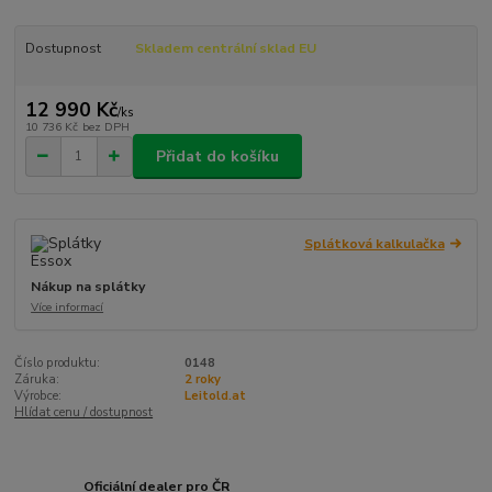
Dostupnost
Skladem centrální sklad EU
12 990 Kč
/
ks
10 736 Kč
bez DPH
Přidat do košíku
Splátková kalkulačka
Nákup na splátky
Více informací
Číslo produktu:
0148
Záruka:
2 roky
Výrobce:
Leitold.at
Hlídat cenu / dostupnost
Oficiální dealer pro ČR