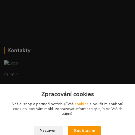
Kontakty
Zipsy.cz
Tomáš Prejza
+420774877333
Zpracování cookies
(Po-Čtv, 8-15 hod.)
Náš e-shop a partneři potřebují Váš
souhlas
s použitím souborů
cookies, aby Vám mohli zobrazovat informace týkající se Vašich
obchod@zipsy.cz
zájmů.
Souhlasím
Nastavení