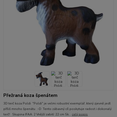
Přežraná koza špenátem
3D terč koza Poldi "Poldi" je velmi robustní exemplář, který zjevně jedl
příliš mnoho špenátu :-D Tento zábavný cíl poskytuje radost i dokonalý
terč! Skupina IFAA: 2 Vnější zabití: 22 cm Sk...
celý popis