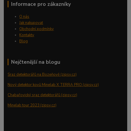
Informace pro zákazníky
O nás
Jak nakupovat
Obchodní podmínky
Kontakty
Blog
Nejčtenější na blogu
Sraz detektorářů na Bozeňově (zipsy.cz)
Nový detektor kovů Minelab X TERRA PRO (zipsy.cz)
Chabařovický sraz detektorářů (zipsy.cz)
Minelab tour 2023 (zipsy.cz)