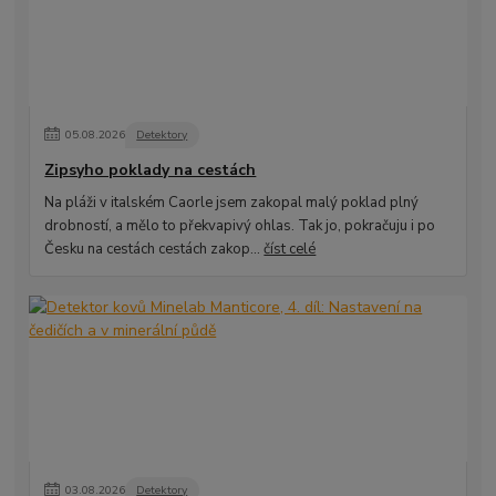
05
.
08
.
2026
Detektory
Zipsyho poklady na cestách
Na pláži v italském Caorle jsem zakopal malý poklad plný
drobností, a mělo to překvapivý ohlas. Tak jo, pokračuju i po
Česku na cestách cestách zakop...
číst celé
03
.
08
.
2026
Detektory