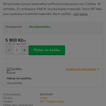
3D terč krůta domácí Jednodílný terčPočet bodovaných zón: 3 Délka: 74
cmVýška: 72 cmSkupina: IFAA III. Vysoká kvalita materiálů: Terče SRT Italy
jsou vyrobeny z kvalitních materiálů, které zajišťují...
celý popis
Dostupnost
Na objednávku
5 800 Kč
/
ks
4 793 Kč
bez DPH
Přidat do košíku
Splátková kalkulačka
Nákup na splátky
Více informací
Číslo produktu:
08475487
Záruka:
2 roky
Výrobce:
SRT Targets Italy
Hlídat cenu / dostupnost