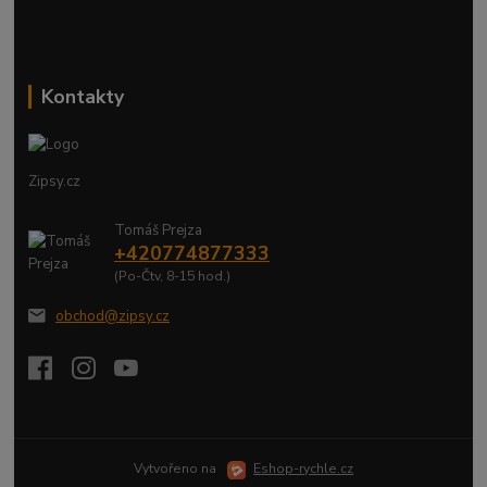
Kontakty
Zipsy.cz
Tomáš Prejza
+420774877333
(Po-Čtv, 8-15 hod.)
obchod@zipsy.cz
Vytvořeno na
Eshop-rychle.cz