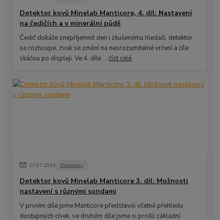
Detektor kovů Minelab Manticore, 4. díl: Nastavení
na čedičích a v minerální půdě
Čedič dokáže znepříjemnit den i zkušenému hledači, detektor
se rozhoupe, zvuk se změní na nesrozumitelné vrčení a cíle
skáčou po displeji. Ve 4. díle ...
číst celé
27
.
07
.
2026
Detektory
Detektor kovů Minelab Manticore 3. díl: Možnosti
nastavení s různými sondami
V prvním díle jsme Manticore představili včetně přehledu
dostupných cívek, ve druhém díle jsme si prošli základní