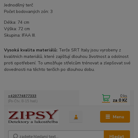
Jednodílný terč
Počet bodovaných zón: 3
Délka: 74 cm
Výška: 72 cm
Skupina: IFAA III.
Vysoká kvalita materiálů:
Terče SRT Italy jsou vyrobeny z
kvalitních materiálů, které zajišťují dlouhou životnost a odolnost
proti opotřebení. To umožňuje střelcům trénovat a zlepšovat své
dovednosti na těchto terčích po dlouhou dobu.
0
ks
+420774877333
za
0 Kč
(Po-Čtv, 8-15 hod.)
Menu
Hledat