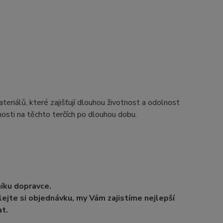
teriálů, které zajišťují dlouhou životnost a odolnost
sti na těchto terčích po dlouhou dobu.
níku dopravce.
ejte si objednávku, my Vám zajistíme nejlepší
t.