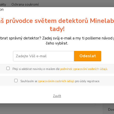
akty
Ochrana soukromí
Nevíte
š průvodce světem detektorů Minelab
Hledat
+420
(Po-Čt
tady!
ybrat správný detektor? Zadej svůj e-mail a my ti pošleme návod
erče pro sportovní lukostřelbu
3D terče SRT Targets
Skupina 2
čeho vybírat.
erč ležící kamzík, terč SRT
Odeslat
Kam
Přeji si odebírat novinky e-mailem dle
podmínek zpracování osobních údajů
.
3D ter
vyroben
Souhlasím se
zpracováním osobních údajů
pro účely registrace.
odolno
zlepšov
Zavřít
Dos