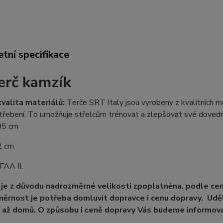
tní specifikace
erč kamzík
valita materiálů:
Terče SRT Italy jsou vyrobeny z kvalitních ma
třebení. To umožňuje střelcům trénovat a zlepšovat své dovedno
05
cm
2 cm
FAA II.
je z důvodu nadrozměrné velikosti zpoplatněna, podle ce
ěrnost je potřeba domluvit dopravce i cenu dopravy. Uděl
 až domů. O způsobu i ceně dopravy Vás budeme informova