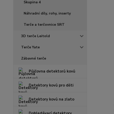
Skupina 4
Náhradní díly, rohy, inserty
Terče a terčovnice SRT
3D terče Leitold
Terče Yate
Zábavné terče
Půjčovna detektorů kovů
Detektory kovů pro děti
Detektory kovů na zlato
Dohledávací detektory