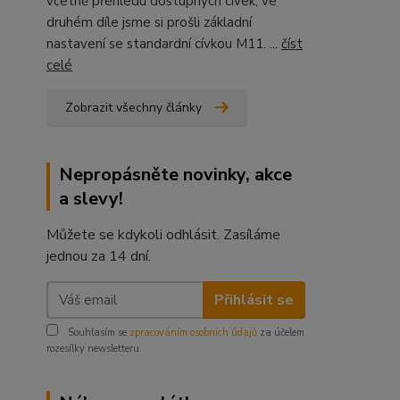
včetně přehledu dostupných cívek, ve
druhém díle jsme si prošli základní
nastavení se standardní cívkou M11. ...
číst
celé
Zobrazit všechny články
Nepropásněte novinky, akce
a slevy!
Můžete se kdykoli odhlásit. Zasíláme
jednou za 14 dní.
Přihlásit se
Souhlasím se
zpracováním osobních údajů
za účelem
rozesílky newsletteru.