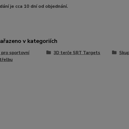
ání je cca 10 dní od objednání.
zařazeno v kategoriích
 pro sportovní
3D terče SRT Targets
Skup
třelbu