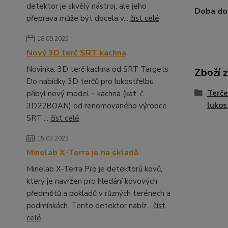
detektor je skvělý nástroj, ale jeho
Doba dod
přeprava může být docela v...
číst celé
18.09.2025
Nový 3D terč SRT kachna
Novinka: 3D terč kachna od SRT Targets
Zboží 
Do nabídky 3D terčů pro lukostřelbu
Terče
přibyl nový model – kachna (kat. č.
lukos
3D22BOAN) od renomovaného výrobce
SRT ...
číst celé
15.03.2023
Minelab X-Terra je na skladě
Minelab X-Terra Pro je detektorů kovů,
který je navržen pro hledání kovových
předmětů a pokladů v různých terénech a
podmínkách. Tento detektor nabíz...
číst
celé