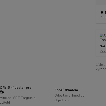
8 
7 1
Nák
Více
Číslo p
Výrobc
Oficiální dealer pro
Zboží skladem
ČR
Odesíláme ihned po
Minelab, SRT Targets a
objednání
Leitold