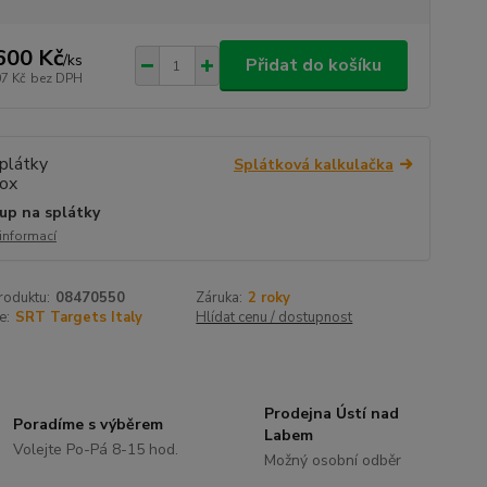
600 Kč
/
ks
Přidat do košíku
07 Kč
bez DPH
Splátková kalkulačka
up na splátky
 informací
roduktu:
08470550
Záruka:
2 roky
e:
SRT Targets Italy
Hlídat cenu / dostupnost
Prodejna Ústí nad
Poradíme s výběrem
Labem
Volejte Po-Pá 8-15 hod.
Možný osobní odběr