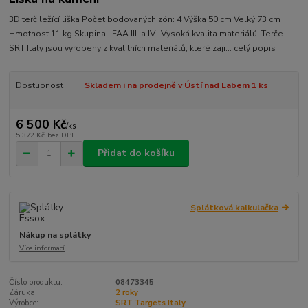
3D terč ležící liška Počet bodovaných zón: 4 Výška 50 cm Velký 73 cm
Hmotnost 11 kg Skupina: IFAA III. a IV. Vysoká kvalita materiálů: Terče
SRT Italy jsou vyrobeny z kvalitních materiálů, které zaji...
celý popis
Dostupnost
Skladem i na prodejně v Ústí nad Labem 1 ks
6 500 Kč
/
ks
5 372 Kč
bez DPH
Přidat do košíku
Splátková kalkulačka
Nákup na splátky
Více informací
Číslo produktu:
08473345
Záruka:
2 roky
Výrobce:
SRT Targets Italy