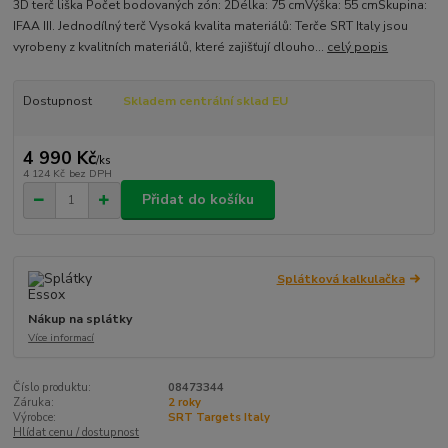
3D terč liška Počet bodovaných zón: 2Délka: 75 cmVýška: 55 cmSkupina:
IFAA III. Jednodílný terč Vysoká kvalita materiálů: Terče SRT Italy jsou
vyrobeny z kvalitních materiálů, které zajišťují dlouho...
celý popis
Dostupnost
Skladem centrální sklad EU
4 990 Kč
/
ks
4 124 Kč
bez DPH
Přidat do košíku
Splátková kalkulačka
Nákup na splátky
Více informací
Číslo produktu:
08473344
Záruka:
2 roky
Výrobce:
SRT Targets Italy
Hlídat cenu / dostupnost