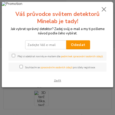
0
ks
+420774877333
za
0 Kč
(Po-Čtv, 8-15 hod.)
Váš průvodce světem detektorů
Minelab je tady!
Menu
Jak vybrat správný detektor? Zadej svůj e-mail a my ti pošleme
návod podle čeho vybírat.
Hledat
Odeslat
Úvod
Terče pro sportovní lukostřelbu
3D terč liška, terč SRT
Přeji si odebírat novinky e-mailem dle
podmínek zpracování osobních údajů
.
3D terč liška, terč SRT
Souhlasím se
zpracováním osobních údajů
pro účely registrace.
Akce
Zavřít