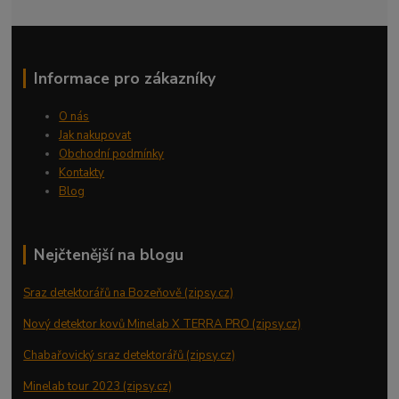
Informace pro zákazníky
O nás
Jak nakupovat
Obchodní podmínky
Kontakty
Blog
Nejčtenější na blogu
Sraz detektorářů na Bozeňově (zipsy.cz)
Nový detektor kovů Minelab X TERRA PRO (zipsy.cz)
Chabařovický sraz detektorářů (zipsy.cz)
Minelab tour 2023 (zipsy.cz)