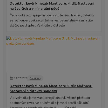
Detektor kovů Minelab Manticore, 4. díl: Nastavení
na čedičích a v minerální půdě
Čedič dokáže znepříjemnit den i zkušenému hledači, detektor
se rozhoupe, zvuk se změní na nesrozumitelné vrčení a cíle
skáčou po displeji. Ve 4. díle ...
číst celé
27
.
07
.
2026
Detektory
Detektor kovů Minelab Manticore 3. díl: Možnosti
nastavení s různými sondami
V prvním díle jsme Manticore představili včetně přehledu
dostupných cívek, ve druhém díle jsme si prošli základní