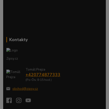
Kontakty
Zipsy.cz
Tomáš Prejza
+420774877333
(Po-Čtv, 8-15 hod.)
obchod@zipsy.cz