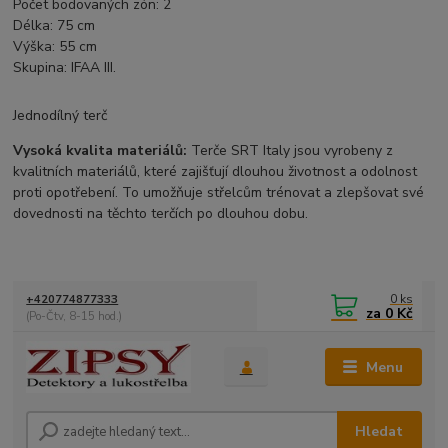
Počet bodovaných zón: 2
Délka: 75 cm
Výška: 55 cm
Skupina: IFAA III.
Jednodílný terč
Vysoká kvalita materiálů:
Terče SRT Italy jsou vyrobeny z
kvalitních materiálů, které zajišťují dlouhou životnost a odolnost
proti opotřebení. To umožňuje střelcům trénovat a zlepšovat své
dovednosti na těchto terčích po dlouhou dobu.
0
ks
+420774877333
za
0 Kč
(Po-Čtv, 8-15 hod.)
Menu
Hledat