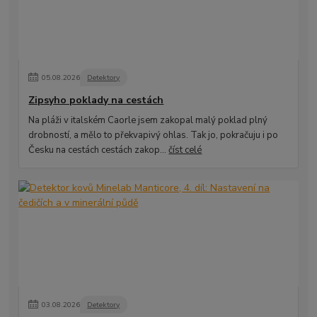
05
.
08
.
2026
Detektory
Zipsyho poklady na cestách
Na pláži v italském Caorle jsem zakopal malý poklad plný
drobností, a mělo to překvapivý ohlas. Tak jo, pokračuju i po
Česku na cestách cestách zakop...
číst celé
03
.
08
.
2026
Detektory