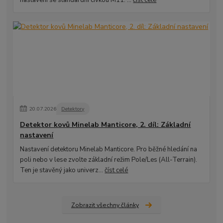
nastavení se standardní cívkou M11. ...
číst celé
20
.
07
.
2026
Detektory
Detektor kovů Minelab Manticore, 2. díl: Základní
nastavení
Nastavení detektoru Minelab Manticore. Pro běžné hledání na
poli nebo v lese zvolte základní režim Pole/Les (All-Terrain).
Ten je stavěný jako univerz...
číst celé
Zobrazit všechny články