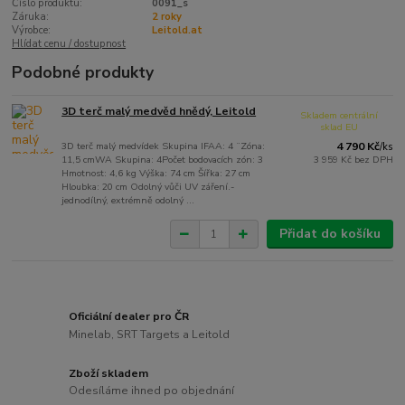
Číslo produktu:
0091_s
Záruka:
2 roky
Výrobce:
Leitold.at
Hlídat cenu / dostupnost
Podobné produkty
3D terč malý medvěd hnědý, Leitold
Skladem centrální
sklad EU
3D terč malý medvídek Skupina IFAA: 4 ¨Zóna:
4 790 Kč
/
ks
11,5 cmWA Skupina: 4Počet bodovacích zón: 3
3 959 Kč
bez DPH
Hmotnost: 4,6 kg Výška: 74 cm Šířka: 27 cm
Hloubka: 20 cm Odolný vůči UV záření.-
jednodílný, extrémně odolný ...
Přidat do košíku
Oficiální dealer pro ČR
Minelab, SRT Targets a Leitold
Zboží skladem
Odesíláme ihned po objednání