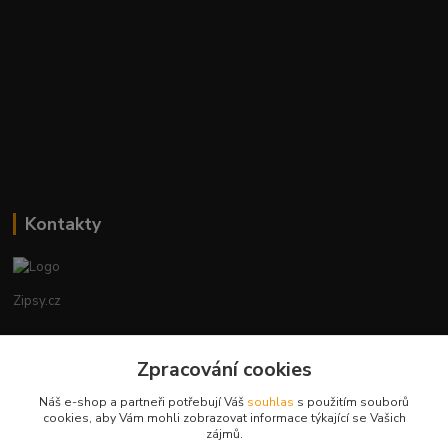
Kontakty
Zipsy.cz
Tomáš Prejza
+420774877333
Zpracování cookies
(Po-Čtv, 8-15 hod.)
Náš e-shop a partneři potřebují Váš
souhlas
s použitím souborů
cookies, aby Vám mohli zobrazovat informace týkající se Vašich
obchod@zipsy.cz
zájmů.