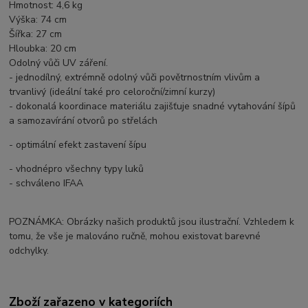
Hmotnost: 4,6 kg
Výška: 74 cm
Šířka: 27 cm
Hloubka: 20 cm
Odolný vůči UV záření.
- jednodílný, extrémně odolný vůči povětrnostním vlivům a
trvanlivý (ideální také pro celoroční/zimní kurzy)
- dokonalá koordinace materiálu zajišťuje snadné vytahování šípů
a samozavírání otvorů po střelách
- optimální efekt zastavení šípu
- vhodnépro všechny typy luků
- schváleno IFAA
POZNÁMKA: Obrázky našich produktů jsou ilustrační. Vzhledem k
tomu, že vše je malováno ručně, mohou existovat barevné
odchylky.
Zboží zařazeno v kategoriích