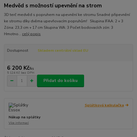
Medvěd s možností upevnění na strom
3D terč medvěd s popruhem na upevnění ke stromu Snadné připevnění
ke stromu díky dvěma upevňovacím popruhům! Skupina IFAA: 2 + 3
Zóna: 23,3 cm + 17 cm Skupina WA: 3 Počet bodovacích zón: 3
Hmotno...
celý popis
Dostupnost
Skladem centrální sklad EU
6 200 Kč
/
ks
5 124 Kč
bez DPH
Přidat do košíku
Splátková kalkulačka
Nákup na splátky
Více informací