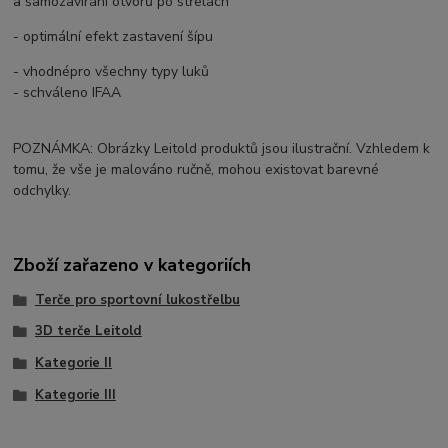
a samozavírání otvorů po střelách
- optimální efekt zastavení šípu
- vhodnépro všechny typy luků
- schváleno IFAA
POZNÁMKA: Obrázky Leitold produktů jsou ilustrační. Vzhledem k
tomu, že vše je malováno ručně, mohou existovat barevné
odchylky.
Zboží zařazeno v kategoriích
Terče pro sportovní lukostřelbu
3D terče Leitold
Kategorie II
Kategorie III