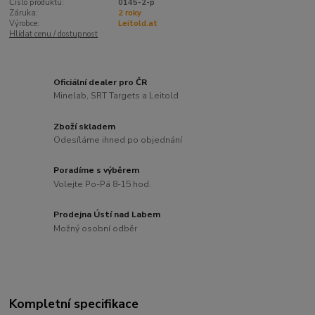
Číslo produktu:
0145-2-p
Záruka:
2 roky
Výrobce:
Leitold.at
Hlídat cenu / dostupnost
Oficiální dealer pro ČR
Minelab, SRT Targets a Leitold
Zboží skladem
Odesíláme ihned po objednání
Poradíme s výběrem
Volejte Po-Pá 8-15 hod.
Prodejna Ústí nad Labem
Možný osobní odběr
Kompletní specifikace