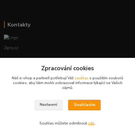
Kontakty
Zipsy.cz
Tomáš Prejza
Zpracování cookies
+420774877333
(Po-Čtv, 8-15 hod.)
Náš e-shop a partneři potřebují Váš
souhlas
s použitím souborů
cookies, aby Vám mohli zobrazovat informace týkající se Vašich
obchod@zipsy.cz
zájmů.
Souhlasím
Nastavení
Souhlas můžete odmítnout
zde
.
Vytvořeno na
Eshop-rychle.cz