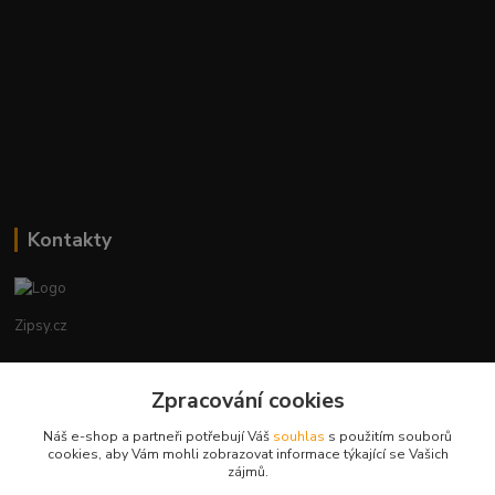
Kontakty
Zipsy.cz
Tomáš Prejza
+420774877333
Zpracování cookies
(Po-Čtv, 8-15 hod.)
Náš e-shop a partneři potřebují Váš
souhlas
s použitím souborů
cookies, aby Vám mohli zobrazovat informace týkající se Vašich
obchod@zipsy.cz
zájmů.