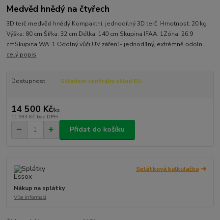
Medvěd hnědý na čtyřech
3D terč medvěd hnědý Kompaktní, jednodílný 3D terč. Hmotnost: 20 kg
Výška: 80 cm Šířka: 32 cm Délka: 140 cm Skupina IFAA: 1Zóna: 26.9
cmSkupina WA: 1 Odolný vůči UV záření.- jednodílný, extrémně odoln...
celý popis
Dostupnost
Skladem centrální sklad EU
14 500 Kč
/
ks
11 983 Kč
bez DPH
Přidat do košíku
Splátková kalkulačka
Nákup na splátky
Více informací