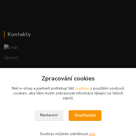
Kontakty
Zipsy.cz
Tomáš Prejza
+420774877333
Zpracování cookies
(Po-Čtv, 8-15 hod.)
Náš e-shop a partneři potřebují Váš
souhlas
s použitím souborů
cookies, aby Vám mohli zobrazovat informace týkající se Vašich
obchod@zipsy.cz
zájmů.
Souhlasím
Nastavení
Souhlas můžete odmítnout
zde
.