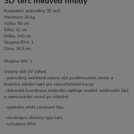
3D terč medvěd hnědý
Kompaktní, jednodílný 3D terč.
Hmotnost: 20 kg
Výška: 80 cm
Šířka: 32 cm
Délka: 140 cm
Skupina IFAA: 1
Zóna: 26.9 cm
Skupina WA: 1
Odolný vůči UV záření.
- jednodílný, extrémně odolný vůči povětrnostním vlivům a
trvanlivý (ideální také pro celoroční/zimní kurzy)
- dokonalá koordinace materiálu zajišťuje snadné vytahování šípů
a samozavírání otvorů po střelách
- optimální efekt zastavení šípu
- vhodnépro všechny typy luků
- schváleno IFAA