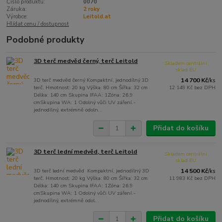
Číslo produktu:
0070
Záruka:
2 roky
Výrobce:
Leitold.at
Hlídat cenu / dostupnost
Podobné produkty
3D terč medvěd černý, terč Leitold
Skladem centrální
sklad EU
3D terč medvěd černý Kompaktní, jednodílný 3D
14 700 Kč
/
ks
terč. Hmotnost: 20 kg Výška: 80 cm Šířka: 32 cm
12 149 Kč
bez DPH
Délka: 140 cm Skupina IFAA: 1Zóna: 26.9
cmSkupina WA: 1 Odolný vůči UV záření.-
jednodílný, extrémně odoln...
Přidat do košíku
3D terč lední medvěd, terč Leitold
Skladem centrální
sklad EU
3D terč lední medvěd Kompaktní, jednodílný 3D
14 500 Kč
/
ks
terč. Hmotnost: 20 kg Výška: 80 cm Šířka: 32 cm
11 983 Kč
bez DPH
Délka: 140 cm Skupina IFAA: 1Zóna: 26.9
cmSkupina WA: 1 Odolný vůči UV záření.-
jednodílný, extrémně odol...
Přidat do košíku