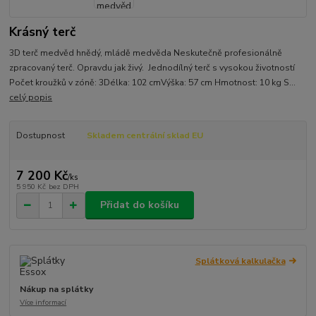
Krásný terč
3D terč medvěd hnědý, mládě medvěda Neskutečně profesionálně
zpracovaný terč. Opravdu jak živý. Jednodílný terč s vysokou životností
Počet kroužků v zóně: 3Délka: 102 cmVýška: 57 cm Hmotnost: 10 kg S...
celý popis
Dostupnost
Skladem centrální sklad EU
7 200 Kč
/
ks
5 950 Kč
bez DPH
Přidat do košíku
Splátková kalkulačka
Nákup na splátky
Více informací