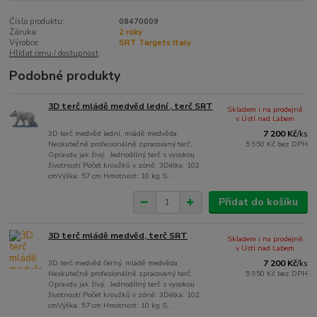
Číslo produktu:
08470009
Záruka:
2 roky
Výrobce:
SRT Targets Italy
Hlídat cenu / dostupnost
Podobné produkty
3D terč mládě medvěd lední , terč SRT
Skladem i na prodejně
v Ústí nad Labem
3D terč medvěd lední, mládě medvěda
7 200 Kč
/
ks
Neskutečně profesionálně zpracovaný terč.
5 950 Kč
bez DPH
Opravdu jak živý. Jednodílný terč s vysokou
životností Počet kroužků v zóně: 3Délka: 102
cmVýška: 57 cm Hmotnost: 10 kg S...
Přidat do košíku
3D terč mládě medvěd, terč SRT
Skladem i na prodejně
v Ústí nad Labem
3D terč medvěd černý, mládě medvěda
7 200 Kč
/
ks
Neskutečně profesionálně zpracovaný terč.
5 950 Kč
bez DPH
Opravdu jak živý. Jednodílný terč s vysokou
životností Počet kroužků v zóně: 3Délka: 102
cmVýška: 57 cm Hmotnost: 10 kg S...