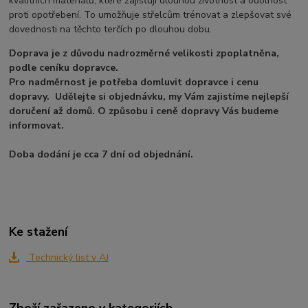
kvalitních materiálů, které zajišťují dlouhou životnost a odolnost
proti opotřebení. To umožňuje střelcům trénovat a zlepšovat své
dovednosti na těchto terčích po dlouhou dobu.
Doprava je z důvodu nadrozměrné velikosti zpoplatněna,
podle ceníku dopravce.
Pro nadměrnost je potřeba domluvit dopravce i cenu
dopravy. Udělejte si objednávku, my Vám zajistíme nejlepší
doručení až domů. O způsobu i ceně dopravy Vás budeme
informovat.
Doba dodání je cca 7 dní od objednání.
Ke stažení
Technický list v AJ