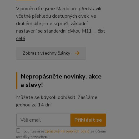
V prvním díle jsme Manticore představili
včetně přehledu dostupných cívek, ve
druhém díle jsme si prošli základní
nastavení se standardní cívkou M11. ...
číst
celé
Zobrazit všechny články
Nepropásněte novinky, akce
a slevy!
Můžete se kdykoli odhlásit. Zasíláme
jednou za 14 dní.
Přihlásit se
Souhlasím se
zpracováním osobních údajů
za účelem
rozesílky newsletteru.