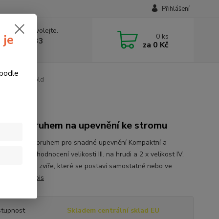
Přihlášení
 si rady? Zavolejte.
0
ks
 je
774877333
za
0 Kč
v, 8-15 hod.)
 podle
uh, terč Leitold
l s popruhem na upevnění ke stromu
č mýval s popruhem pro snadné upevnění Kompaktní a
nný - zóna hodnocení velikosti III. na hrudi a 2 x velikost IV.
ích. Toto 3D zvíře, které se postaví samostatně nebo ve
h,...
celý popis
tupnost
Skladem centrální sklad EU