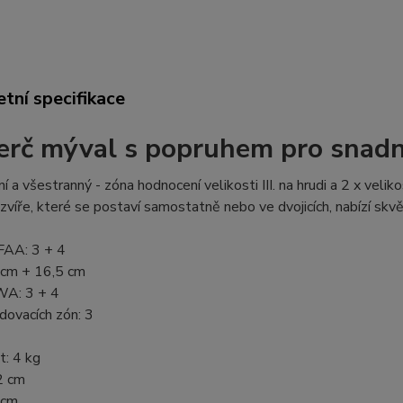
tní specifikace
erč mýval s popruhem pro snad
 a všestranný - zóna hodnocení velikosti III. na hrudi a 2 x velikos
víře, které se postaví samostatně nebo ve dvojicích, nabízí skvěl
FAA: 3 + 4
 cm + 16,5 cm
WA: 3 + 4
dovacích zón: 3
: 4 kg
2 cm
 cm