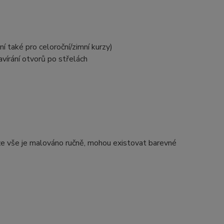
í také pro celoroční/zimní kurzy)
vírání otvorů po střelách
e vše je malováno ručně, mohou existovat barevné