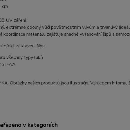
3 cm
či UV záření.
lný, extrémně odolný vůči povětrnostním vlivům a trvanlivý (ideáln
á koordinace materiálu zajišťuje snadné vytahování šípů a samoza
ní efekt zastavení šípu
pro všechny typy luků
eno IFAA
: Obrázky našich produktů jsou ilustrační. Vzhledem k tomu, ž
zařazeno v kategoriích