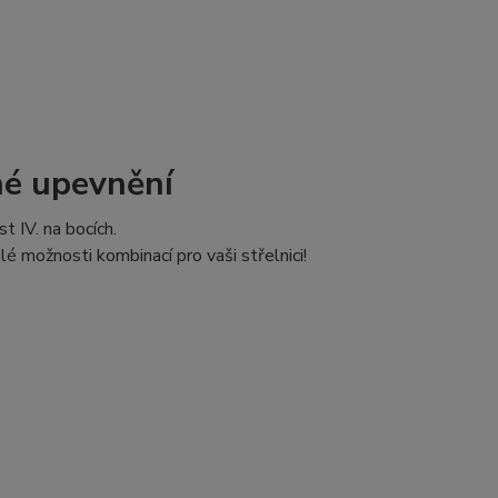
né upevnění
t IV. na bocích.
é možnosti kombinací pro vaši střelnici!