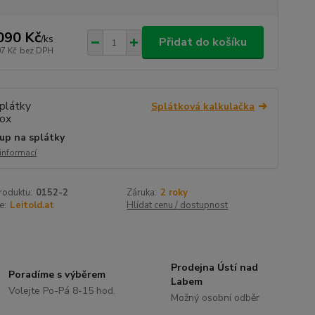
090 Kč
/
ks
Přidat do košíku
07 Kč
bez DPH
Splátková kalkulačka
up na splátky
 informací
roduktu:
0152-2
Záruka:
2 roky
e:
Leitold.at
Hlídat cenu / dostupnost
Prodejna Ústí nad
Poradíme s výběrem
Labem
Volejte Po-Pá 8-15 hod.
Možný osobní odběr