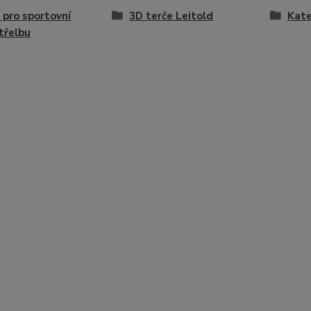
 pro sportovní
3D terče Leitold
Kate
třelbu