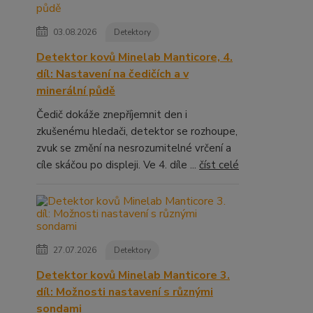
03.08.2026
Detektory
Detektor kovů Minelab Manticore, 4.
díl: Nastavení na čedičích a v
minerální půdě
Čedič dokáže znepříjemnit den i
zkušenému hledači, detektor se rozhoupe,
zvuk se změní na nesrozumitelné vrčení a
cíle skáčou po displeji. Ve 4. díle ...
číst celé
27.07.2026
Detektory
Detektor kovů Minelab Manticore 3.
díl: Možnosti nastavení s různými
sondami