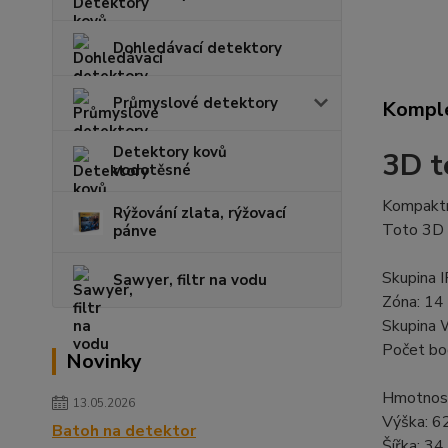
Dohledávací detektory
Průmyslové detektory
Komple
Detektory kovů
3D t
vodotěsné
Kompaktní
Rýžování zlata, rýžovací
Toto 3D z
pánve
Skupina I
Sawyer, filtr na vodu
Zóna: 14
Skupina 
Počet bo
Novinky
Hmotnost
13.05.2026
Výška: 6
Batoh na detektor
Šířka: 34