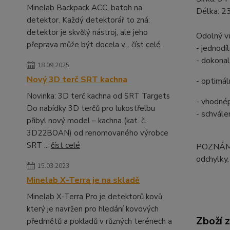
Minelab Backpack ACC, batoh na
Délka: 2
detektor. Každý detektorář to zná:
detektor je skvělý nástroj, ale jeho
Odolný vů
přeprava může být docela v...
číst celé
- jednodí
- dokonal
18.09.2025
Nový 3D terč SRT kachna
- optimál
Novinka: 3D terč kachna od SRT Targets
- vhodné
Do nabídky 3D terčů pro lukostřelbu
- schvál
přibyl nový model – kachna (kat. č.
3D22BOAN) od renomovaného výrobce
SRT ...
číst celé
POZNÁMKA
odchylky.
15.03.2023
Minelab X-Terra je na skladě
Minelab X-Terra Pro je detektorů kovů,
který je navržen pro hledání kovových
Zboží 
předmětů a pokladů v různých terénech a