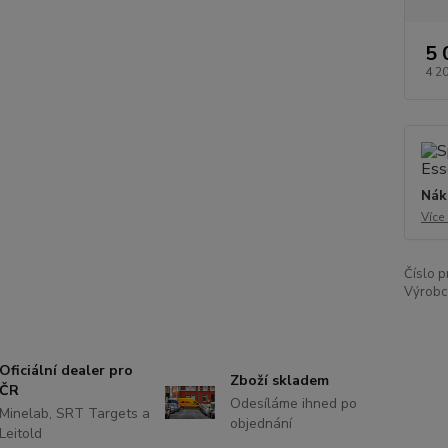
5 
4 2
Nák
Více
Číslo p
Výrobc
Oficiální dealer pro
Zboží skladem
ČR
Odesíláme ihned po
Minelab, SRT Targets a
objednání
Leitold