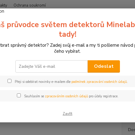
akty
Ochrana soukromí
Nevíte
š průvodce světem detektorů Minelab
Hledat
+420
(Po-Čt
tady!
ybrat správný detektor? Zadej svůj e-mail a my ti pošleme návod
erče pro sportovní lukostřelbu
3D terče Leitold
3D terč mýval. popr
čeho vybírat.
erč mýval. popruh, terč Leitold
Odeslat
Mýva
Přeji si odebírat novinky e-mailem dle
podmínek zpracování osobních údajů
.
3D ter
všestra
Souhlasím se
zpracováním osobních údajů
pro účely registrace.
na boc
dvojicíc
Zavřít
Dos