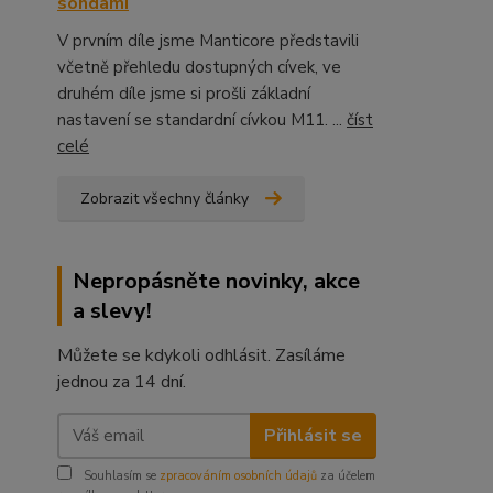
sondami
V prvním díle jsme Manticore představili
včetně přehledu dostupných cívek, ve
druhém díle jsme si prošli základní
nastavení se standardní cívkou M11. ...
číst
celé
Zobrazit všechny články
Nepropásněte novinky, akce
a slevy!
Můžete se kdykoli odhlásit. Zasíláme
jednou za 14 dní.
Přihlásit se
Souhlasím se
zpracováním osobních údajů
za účelem