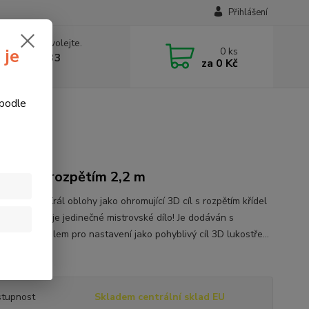
Přihlášení
 si rady? Zavolejte.
0
ks
 je
774877333
za
0 Kč
v, 8-15 hod.)
 podle
eitold
cí orel s rozpětím 2,2 m
 letící orel Král oblohy jako ohromující 3D cíl s rozpětím křídel
ento 3D cíl je jedinečné mistrovské dílo! Je dodáván s
ovaným kabelem pro nastavení jako pohyblivý cíl 3D lukostře...
opis
tupnost
Skladem centrální sklad EU