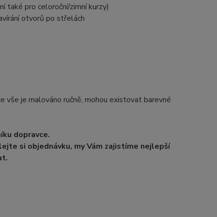
í také pro celoroční/zimní kurzy)
vírání otvorů po střelách
e vše je malováno ručně, mohou existovat barevné
níku dopravce.
ejte si objednávku, my Vám zajistíme nejlepší
t.