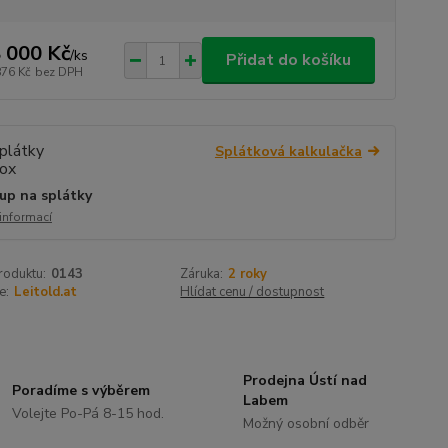
 000 Kč
/
ks
Přidat do košíku
876 Kč
bez DPH
Splátková kalkulačka
up na splátky
 informací
roduktu:
0143
Záruka:
2 roky
e:
Leitold.at
Hlídat cenu / dostupnost
Prodejna Ústí nad
Poradíme s výběrem
Labem
Volejte Po-Pá 8-15 hod.
Možný osobní odběr