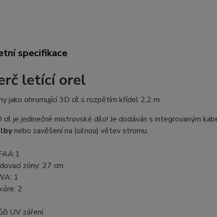
tní specifikace
rč letící orel
hy jako ohromující 3D cíl s rozpětím křídel 2,2 m
cíl je jedinečné mistrovské dílo! Je dodáván s integrovaným kab
elby
nebo zavěšení na (silnou) větev stromu.
IFAA:1
dovací zóny: 27 cm
WA: 1
kóre: 2
či UV záření.