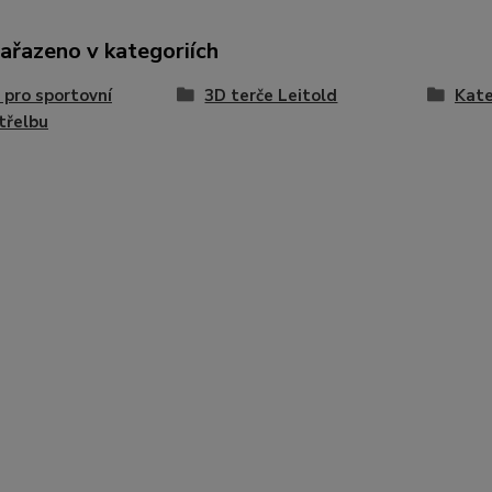
zařazeno v kategoriích
 pro sportovní
3D terče Leitold
Kate
třelbu