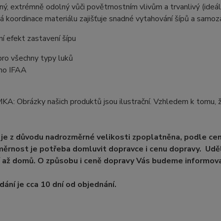
lný, extrémně odolný vůči povětrnostním vlivům a trvanlivý (ideáln
á koordinace materiálu zajišťuje snadné vytahování šípů a samoza
ní efekt zastavení šípu
pro všechny typy luků
eno IFAA
: Obrázky našich produktů jsou ilustrační. Vzhledem k tomu, ž
je z důvodu nadrozměrné velikosti zpoplatněna, podle ce
ěrnost je potřeba domluvit dopravce i cenu dopravy. Uděl
 až domů. O způsobu i ceně dopravy Vás budeme informova
ání je cca 10 dní od objednání.