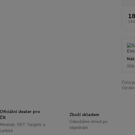
18
14 
Nák
Více
Číslo p
Výrobc
Oficiální dealer pro
Zboží skladem
ČR
Odesíláme ihned po
Minelab, SRT Targets a
objednání
Leitold