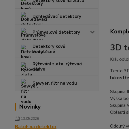
Detektory kovů na zlato
Dohledávací detektory
Komple
Průmyslové detektory
3D te
Detektory kovů
vodotěsné
Král oblo
Rýžování zlata, rýžovací
pánve
Tento 3D 
lukostř
Sawyer, filtr na vodu
Skupina 
Výška bo
Skupina 
Novinky
Oblasti s
13.05.2026
Odolný vů
Batoh na detektor