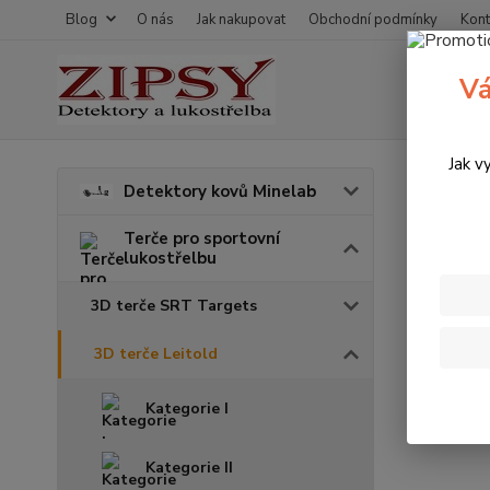
Blog
O nás
Jak nakupovat
Obchodní podmínky
Kont
Vá
Jak v
Úvod
T
Detektory kovů Minelab
3D te
Terče pro sportovní
lukostřelbu
3D terče SRT Targets
3D terče Leitold
Kategorie I
Kategorie II