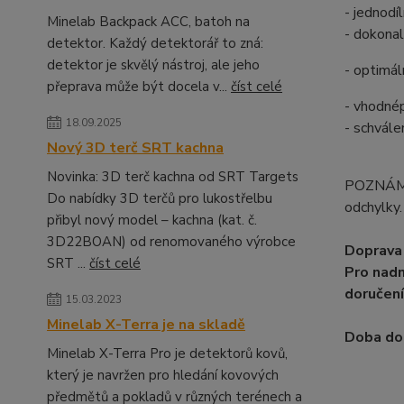
- jednodí
Minelab Backpack ACC, batoh na
- dokonal
detektor. Každý detektorář to zná:
detektor je skvělý nástroj, ale jeho
- optimál
přeprava může být docela v...
číst celé
- vhodné
18.09.2025
- schvál
Nový 3D terč SRT kachna
Novinka: 3D terč kachna od SRT Targets
POZNÁMKA
Do nabídky 3D terčů pro lukostřelbu
odchylky.
přibyl nový model – kachna (kat. č.
3D22BOAN) od renomovaného výrobce
Doprava 
SRT ...
číst celé
Pro nadm
doručení
15.03.2023
Minelab X-Terra je na skladě
Doba dod
Minelab X-Terra Pro je detektorů kovů,
který je navržen pro hledání kovových
předmětů a pokladů v různých terénech a