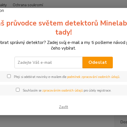
akty
Ochrana soukromí
Nevíte
š průvodce světem detektorů Minelab
Hledat
+420
(Po-Čt
tady!
ybrat správný detektor? Zadej svůj e-mail a my ti pošleme návod
erče pro sportovní lukostřelbu
3D terče Leitold
3D terč orel, terč L
čeho vybírat.
rč orel, terč Leitold
Odeslat
Letí
Přeji si odebírat novinky e-mailem dle
podmínek zpracování osobních údajů
.
3D terč
2,2 m T
Souhlasím se
zpracováním osobních údajů
pro účely registrace.
integr
celý p
Zavřít
Dos