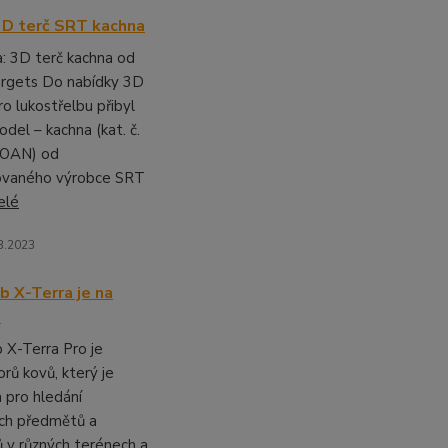
3D terč SRT kachna
: 3D terč kachna od
rgets Do nabídky 3D
ro lukostřelbu přibyl
del – kachna (kat. č.
OAN) od
vaného výrobce SRT
elé
3.2023
b X-Terra je na
ě
 X-Terra Pro je
rů kovů, který je
 pro hledání
ch předmětů a
 v různých terénech a