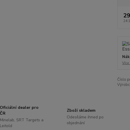
29
24 
Nák
Více
Číslo p
Výrobc
Oficiální dealer pro
Zboží skladem
ČR
Odesíláme ihned po
Minelab, SRT Targets a
objednání
Leitold