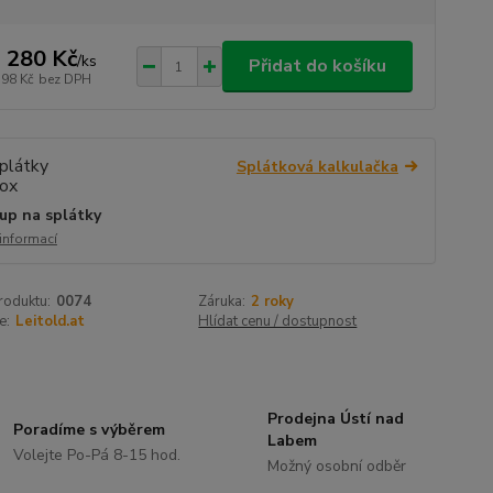
 280 Kč
/
ks
Přidat do košíku
198 Kč
bez DPH
Splátková kalkulačka
up na splátky
 informací
roduktu:
0074
Záruka:
2 roky
e:
Leitold.at
Hlídat cenu / dostupnost
Prodejna Ústí nad
Poradíme s výběrem
Labem
Volejte Po-Pá 8-15 hod.
Možný osobní odběr