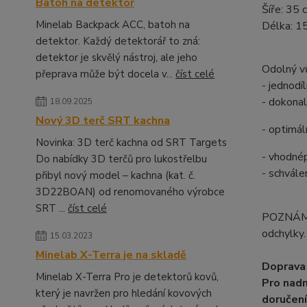
Batoh na detektor
Šíře: 35 
Minelab Backpack ACC, batoh na
Délka: 1
detektor. Každý detektorář to zná:
detektor je skvělý nástroj, ale jeho
Odolný vů
přeprava může být docela v...
číst celé
- jednodí
- dokonal
18.09.2025
Nový 3D terč SRT kachna
- optimál
Novinka: 3D terč kachna od SRT Targets
- vhodné
Do nabídky 3D terčů pro lukostřelbu
- schvál
přibyl nový model – kachna (kat. č.
3D22BOAN) od renomovaného výrobce
SRT ...
číst celé
POZNÁMKA
odchylky.
15.03.2023
Minelab X-Terra je na skladě
Doprava 
Minelab X-Terra Pro je detektorů kovů,
Pro nadm
který je navržen pro hledání kovových
doručení