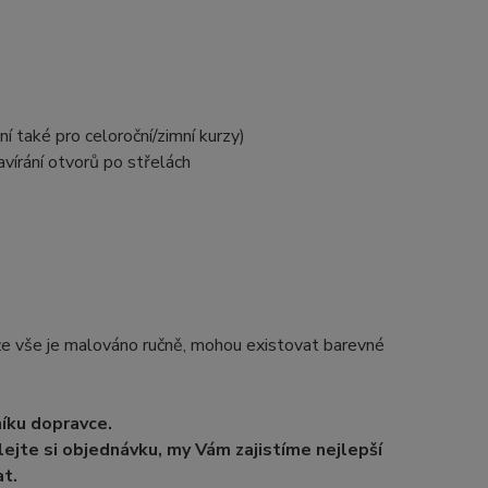
í také pro celoroční/zimní kurzy)
vírání otvorů po střelách
e vše je malováno ručně, mohou existovat barevné
níku dopravce.
ejte si objednávku, my Vám zajistíme nejlepší
t.