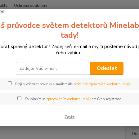
akty
Ochrana soukromí
Nevíte
š průvodce světem detektorů Minelab
Hledat
+420
(Po-Čt
tady!
ybrat správný detektor? Zadej svůj e-mail a my ti pošleme návod
erče pro sportovní lukostřelbu
3D terče Leitold
3D terč ovce Marco 
čeho vybírat.
erč ovce Marco Polo, terč Leitold
Odeslat
ovce
Přeji si odebírat novinky e-mailem dle
podmínek zpracování osobních údajů
.
Ovce M
jednod
Souhlasím se
zpracováním osobních údajů
pro účely registrace.
Výška 
skupina
Zavřít
Dos