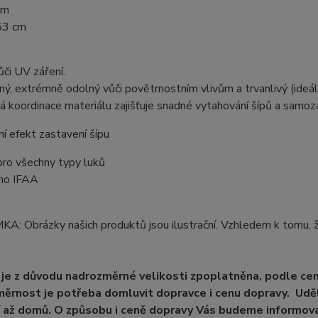
cm
53 cm
či UV záření.
lný, extrémně odolný vůči povětrnostním vlivům a trvanlivý (ideáln
á koordinace materiálu zajišťuje snadné vytahování šípů a samoza
ní efekt zastavení šípu
pro všechny typy luků
eno IFAA
: Obrázky našich produktů jsou ilustrační. Vzhledem k tomu, ž
je z důvodu nadrozměrné velikosti zpoplatněna, podle ce
ěrnost je potřeba domluvit dopravce i cenu dopravy. Uděl
 až domů. O způsobu i ceně dopravy Vás budeme informova