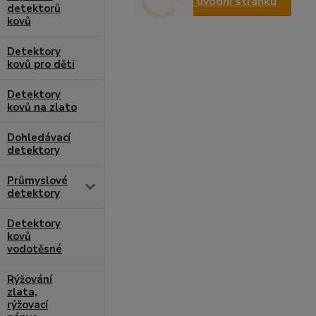
Přejít na úvodní stránku
detektorů
kovů
Detektory
kovů pro děti
Detektory
kovů na zlato
Dohledávací
detektory
Průmyslové
detektory
Detektory
kovů
vodotěsné
Rýžování
zlata,
rýžovací