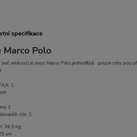
tní specifikace
 Marco Polo
své velikosti je ovce Marco Polo jednodílná - pouze rohy jsou
m
IFAA: 1
 cm
na: 1
dovacích zón: 2
: 36,5 kg
25 cm