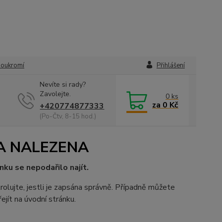
soukromí
Přihlášení
Nevíte si rady?
Zavolejte.
0
ks
za
0 Kč
+420774877333
(Po-Čtv, 8-15 hod.)
A NALEZENA
nku se nepodařilo najít.
rolujte, jestli je zapsána správně. Případně můžete
ejít na úvodní stránku.