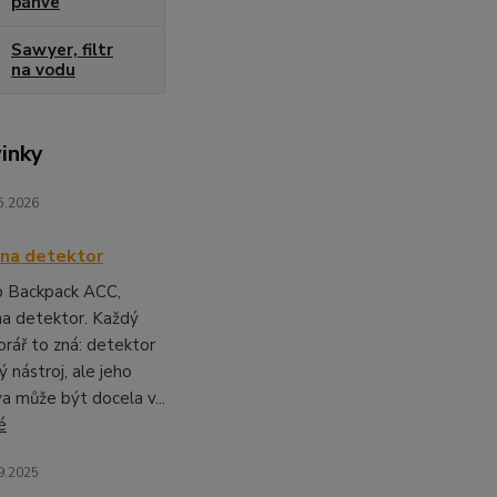
pánve
Sawyer, filtr
na vodu
inky
5.2026
na detektor
b Backpack ACC,
na detektor. Každý
rář to zná: detektor
ý nástroj, ale jeho
a může být docela v...
é
9.2025