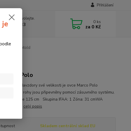
Přihlášení
 si rady? Zavolejte.
0
ks
 je
774877333
za
0 Kč
v, 8-15 hod.)
 podle
Polo, terč Leitold
 Marco Polo
arco Polo Navzdory své velikosti je ovce Marco Polo
ílná - pouze rohy jsou připevněny pomocí zásuvného systému.
v kohoutku je 125 cm Skupina IFAA: 1 Zóna: 31 cmWA
: 1Počet b...
celý popis
tupnost
Skladem centrální sklad EU