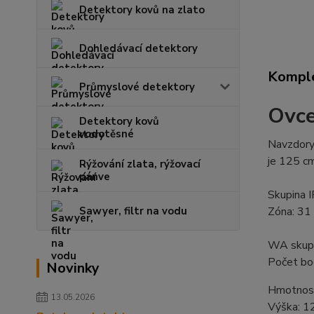
Detektory kovů na zlato
Dohledávací detektory
Komple
Průmyslové detektory
Ovce
Detektory kovů
vodotěsné
Navzdory 
je 125 c
Rýžování zlata, rýžovací
pánve
Skupina 
Sawyer, filtr na vodu
Zóna: 31
WA skupi
Počet bo
Novinky
Hmotnost
13.05.2026
Výška: 1