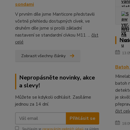
sondami
V prvním díle jsme Manticore představili
včetně přehledu dostupných cívek, ve
druhém díle jsme si prošli základní
nastavení se standardní cívkou M11. ...
číst
Nov
celé
13.0
Zobrazit všechny články
Batoh 
Minela
Nepropásněte novinky, akce
batoh 
a slevy!
detekto
Můžete se kdykoli odhlásit. Zasíláme
je skvěl
jednou za 14 dní.
přeprav
číst cel
Přihlásit se
18.0
Souhlasím se
zpracováním osobních údajů
za účelem