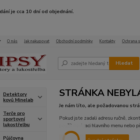
ání je cca 10 dní od objednání.
O nás
Jak nakupovat
Obchodní podmínky
Kontakty
Ochrana 
Hledat
STRÁNKA NEBYL
Detektory
kovů Minelab
Je nám líto, ale požadovanou strá
Terče pro
Pokud jste zadali adresu ručně, zkont
sportovní
lukostřelbu
použít navigaci hlavního menu nebo př
Půjčovna