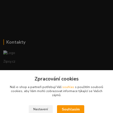
Kontakty
Zipsy.cz
Tomáš Prejza
+420774877333
Zpracování cookies
(Po-Čtv, 8-15 hod.)
Náš e-shop a partneři potřebují Váš
souhlas
s použitím souborů
cookies, aby Vám mohli zobrazovat informace týkající se Vašich
obchod@zipsy.cz
zájmů.
Souhlasím
Nastavení