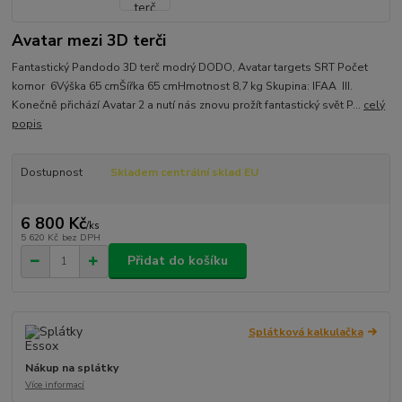
Avatar mezi 3D terči
Fantastický Pandodo 3D terč modrý DODO, Avatar targets SRT Počet
komor 6Výška 65 cmŠířka 65 cmHmotnost 8,7 kg Skupina: IFAA III.
Konečně přichází Avatar 2 a nutí nás znovu prožít fantastický svět P...
celý
popis
Dostupnost
Skladem centrální sklad EU
6 800 Kč
/
ks
5 620 Kč
bez DPH
Přidat do košíku
Splátková kalkulačka
Nákup na splátky
Více informací