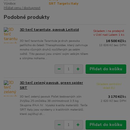
Výrobce:
SRT Targets Italy
Hlídat cenu / dostupnost
Podobné produkty
3D terč tarantule, pavouk Leitold
Skladem i na prodejně
v Ústí nad Labem 1 ks
3D terč tarantule Tarantule je druh pavouka
16 500 Kč
/
ks
patřícího do čeledi Theraphosidae, který zahrnuje
13 636 Kč
bez DPH
mnoho různých druhů rozšířených po celém
světě. Tito pavouci jsou známí svým velkým tělem
a silnýma nohama...
Přidat do košíku
3D terč zelený pavouk, green spider
Skladem centrální
SRT
sklad EU
3D terč zelený pavouk Počet bodovaných zón
3 170 Kč
/
ks
3Výška 25 cmDélka 38 cmHmotnost 3,5 kg
2 620 Kč
bez DPH
Skupina IFAA IV. Vysoká kvalita materiálů: Terče
SRT Italy jsou vyrobeny z kvalitních materiálů,
které zajišťují dl...
Přidat do košíku