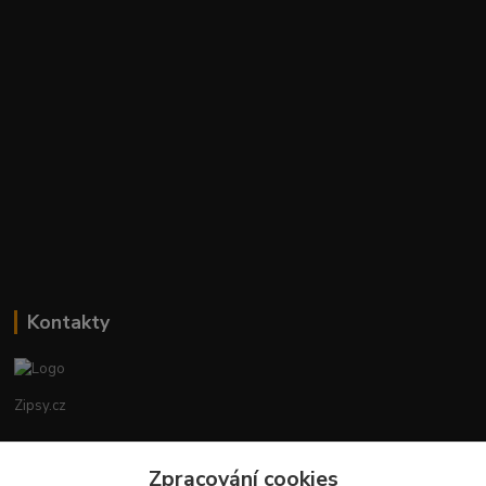
Kontakty
Zipsy.cz
Tomáš Prejza
Zpracování cookies
+420774877333