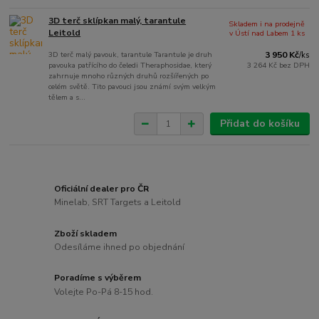
3D terč sklípkan malý, tarantule
Skladem i na prodejně
Leitold
v Ústí nad Labem 1 ks
3D terč malý pavouk, tarantule Tarantule je druh
3 950 Kč
/
ks
pavouka patřícího do čeledi Theraphosidae, který
3 264 Kč
bez DPH
zahrnuje mnoho různých druhů rozšířených po
celém světě. Tito pavouci jsou známí svým velkým
tělem a s...
Přidat do košíku
Oficiální dealer pro ČR
Minelab, SRT Targets a Leitold
Zboží skladem
Odesíláme ihned po objednání
Poradíme s výběrem
Volejte Po-Pá 8-15 hod.