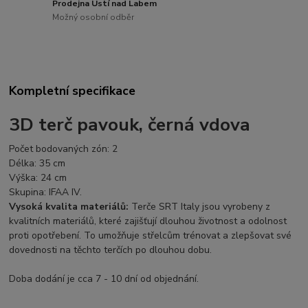
Prodejna Ústí nad Labem
Možný osobní odběr
Kompletní specifikace
3D terč pavouk, černá vdova
Počet bodovaných zón
:
2
Délka
:
35
cm
Výška:
24 cm
Skupina:
IFAA IV.
Vysoká kvalita materiálů:
Terče SRT Italy jsou vyrobeny z
kvalitních materiálů, které zajišťují dlouhou životnost a odolnost
proti opotřebení. To umožňuje střelcům trénovat a zlepšovat své
dovednosti na těchto terčích po dlouhou dobu.
Doba dodání je cca 7 - 10 dní od objednání.