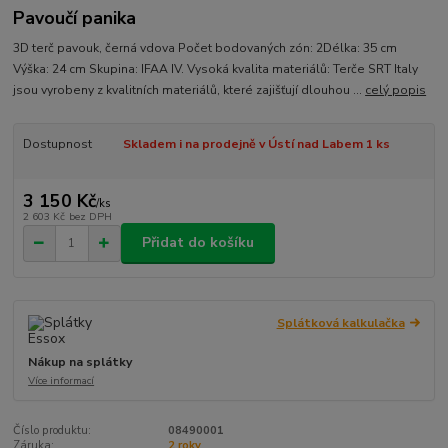
Pavoučí panika
3D terč pavouk, černá vdova Počet bodovaných zón: 2Délka: 35 cm
Výška: 24 cm Skupina: IFAA IV. Vysoká kvalita materiálů: Terče SRT Italy
jsou vyrobeny z kvalitních materiálů, které zajišťují dlouhou ...
celý popis
Dostupnost
Skladem i na prodejně v Ústí nad Labem 1 ks
3 150 Kč
/
ks
2 603 Kč
bez DPH
Přidat do košíku
Splátková kalkulačka
Nákup na splátky
Více informací
Číslo produktu:
08490001
Záruka:
2 roky