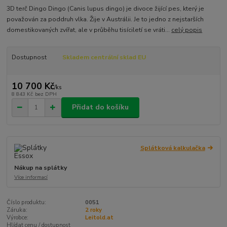
3D terč Dingo Dingo (Canis lupus dingo) je divoce žijící pes, který je
považován za poddruh vlka. Žije v Austrálii. Je to jedno z nejstarších
domestikovaných zvířat, ale v průběhu tisíciletí se vráti...
celý popis
Dostupnost
Skladem centrální sklad EU
10 700 Kč
/
ks
8 843 Kč
bez DPH
Přidat do košíku
Splátková kalkulačka
Nákup na splátky
Více informací
Číslo produktu:
0051
Záruka:
2 roky
Výrobce:
Leitold.at
Hlídat cenu / dostupnost