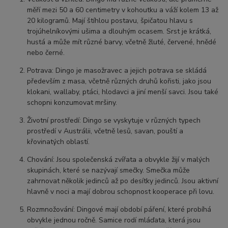
měří mezi 50 a 60 centimetry v kohoutku a váží kolem 13 až
20 kilogramů. Mají štíhlou postavu, špičatou hlavu s
trojúhelníkovými ušima a dlouhým ocasem. Srst je krátká,
hustá a může mít různé barvy, včetně žluté, červené, hnědé
nebo černé.
Potrava: Dingo je masožravec a jejich potrava se skládá
především z masa, včetně různých druhů kořisti, jako jsou
klokani, wallaby, ptáci, hlodavci a jiní menší savci. Jsou také
schopni konzumovat mršiny.
Životní prostředí: Dingo se vyskytuje v různých typech
prostředí v Austrálii, včetně lesů, savan, pouští a
křovinatých oblastí.
Chování: Jsou společenská zvířata a obvykle žijí v malých
skupinách, které se nazývají smečky. Smečka může
zahrnovat několik jedinců až po desítky jedinců. Jsou aktivní
hlavně v noci a mají dobrou schopnost kooperace při lovu.
Rozmnožování: Dingové mají období páření, které probíhá
obvykle jednou ročně. Samice rodí mláďata, která jsou