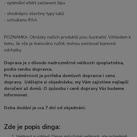
- optimální efekt zastavení šípu
- vhodnépro všechny typy luků
- schváleno IFAA
POZNÁMKA: Obrázky našich produktů jsou ilustrační. Vzhledem k
tomu, že vše je malováno ručně, mohou existovat barevné
odchylky.
Doprava je z důvodu nadrozměrné velikosti zpoplatněna,
podle ceníku dopravce.
Pro nadměrnost je potřeba domluvit dopravce i cenu
dopravy. Udělejte si objednávku, my Vám zajistíme nejlepší
doručení až domů. O způsobu i ceně dopravy Vás budeme
informovat.
Doba dodání je cca 7 dní od objednání.
Zde je popis dinga:
Velikost a vzhled: Dingo má různé velikosti, ale průměrně