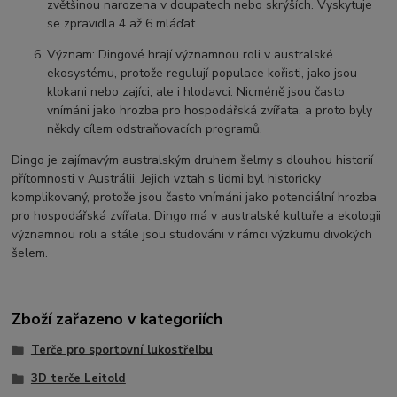
zvětšinou narozena v doupatech nebo skrýších. Vyskytuje
se zpravidla 4 až 6 mláďat.
Význam: Dingové hrají významnou roli v australské
ekosystému, protože regulují populace kořisti, jako jsou
klokani nebo zajíci, ale i hlodavci. Nicméně jsou často
vnímáni jako hrozba pro hospodářská zvířata, a proto byly
někdy cílem odstraňovacích programů.
Dingo je zajímavým australským druhem šelmy s dlouhou historií
přítomnosti v Austrálii. Jejich vztah s lidmi byl historicky
komplikovaný, protože jsou často vnímáni jako potenciální hrozba
pro hospodářská zvířata. Dingo má v australské kultuře a ekologii
významnou roli a stále jsou studováni v rámci výzkumu divokých
šelem.
Zboží zařazeno v kategoriích
Terče pro sportovní lukostřelbu
3D terče Leitold