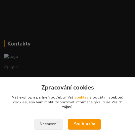
Kontakty
Zipsy.cz
Tomáš Prejza
+420774877333
Zpracování cookies
(Po-Čtv, 8-15 hod.)
Náš e-shop a partneři potřebují Váš
souhlas
s použitím souborů
cookies, aby Vám mohli zobrazovat informace týkající se Vašich
obchod@zipsy.cz
zájmů.
Souhlasím
Nastavení