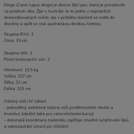
Dingo (Canis lupus dingo) je divoce žijící pes, který je považován
za poddruh vlka. Žije v Austrálii. Je to jedno z nejstarších
domestikovaných zvířat, ale v průběhu tisíciletí se vrátil do
divočiny a opět se stal australskou divokou šelmou
Skupina IFAA: 3
Zóna: 19 cm
Skupina WA: 3
Počet bodovacích zón: 2
Hmotnost: 15.5 kg
Výška: 107 cm
Šířka: 32 cm
Délka: 103 cm
Odolný vůči UV záření.
- jednodílný, extrémně odolný vůči povětrnostním vlivům a
trvanlivý (ideální také pro celoroční/zimní kurzy)
- dokonalá koordinace materiálu zajišťuje snadné vytahování šípů
a samozavírání otvorů po střelách